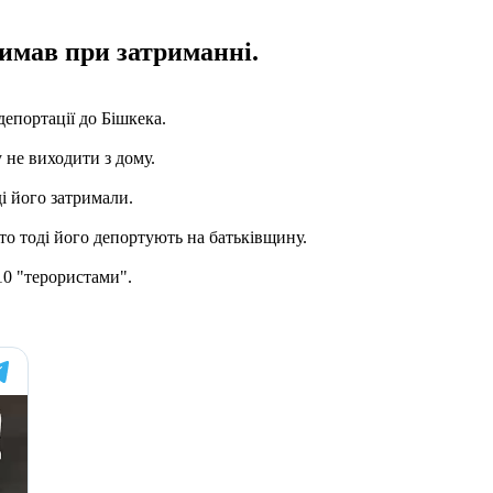
римав при затриманні.
епортації до Бішкека.
 не виходити з дому.
ді його затримали.
 то тоді його депортують на батьківщину.
 10 "терористами".