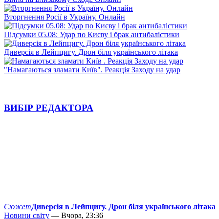
Вторгнення Росії в Україну. Онлайн
Підсумки 05.08: Удар по Києву і брак антибалістики
Диверсія в Лейпцигу. Дрон біля українського літака
"Намагаються зламати Київ". Реакція Заходу на удар
ВИБІР РЕДАКТОРА
Сюжет
Диверсія в Лейпцигу. Дрон біля українського літака
Новини світу
— Вчора, 23:36