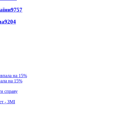
раїни
9757
ла
9204
пала на 15%
ти справу
ет - ЗМІ