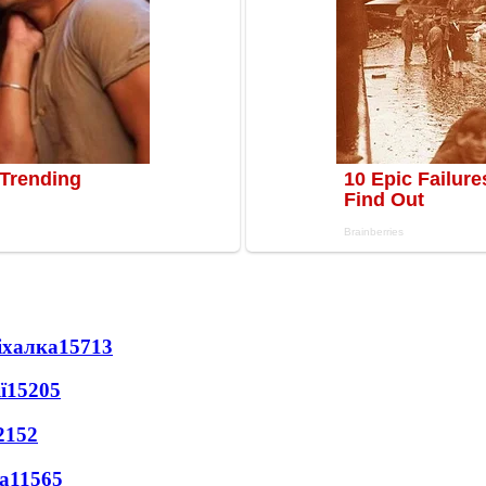
іхалка
15713
ї
15205
2152
а
11565