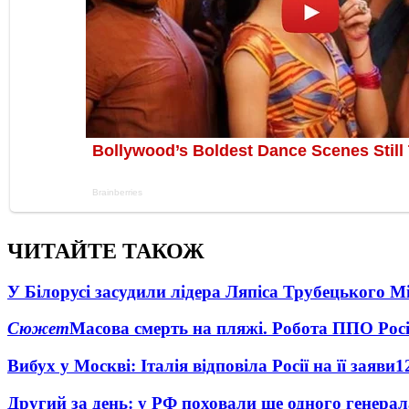
ЧИТАЙТЕ ТАКОЖ
У Білорусі засудили лідера Ляпіса Трубецького М
Сюжет
Масова смерть на пляжі. Робота ППО Росі
Вибух у Москві: Італія відповіла Росії на її заяви
1
Другий за день: у РФ поховали ще одного генерал