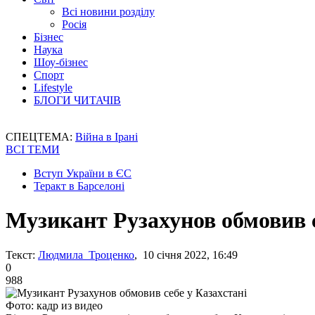
Всі новини розділу
Росія
Бізнес
Наука
Шоу-бізнес
Спорт
Lifestyle
БЛОГИ ЧИТАЧІВ
СПЕЦТЕМА:
Війна в Ірані
ВСІ ТЕМИ
Вступ України в ЄС
Теракт в Барселоні
Музикант Рузахунов обмовив с
Текст:
Людмила Троценко
, 10 січня 2022, 16:49
0
988
Фото: кадр из видео