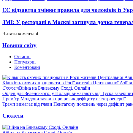
ЄС відзавтра змінює правила для чоловіків із Ук
ЗМІ: У ресторані в Москві загинула дочка генера
Читати коментарі
Новини світу
Останні
Популярні
Коментовані
Кількість охочих працювати в Росії жителів Центральної Азії в
Сюжет
Війна на Близькому Сході. Онлайн
Орден для Зеленського: у Польщі вимагають від Туска заверши
Прем’єр Молдови заявив про ризик дефіциту електроенергії
Трамп вимагає від глави Пентагону пояснень через дефіцит рак
Сюжети
Війна на Близькому Сході. Онлайн