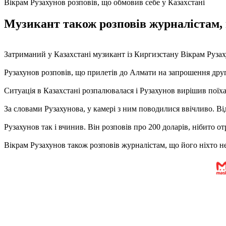
Вікрам Рузахунов розповів, що обмовив себе у Казахстані
Музикант також розповів журналістам, щ
Затриманий у Казахстані музикант із Киргизстану Вікрам Рузах
Рузахунов розповів, що прилетів до Алмати на запрошення друг
Ситуація в Казахстані розпалювалася і Рузахунов вирішив поїхат
За словами Рузахунова, у камері з ним поводилися ввічливо. Від
Рузахунов так і вчинив. Він розповів про 200 доларів, нібито от
Вікрам Рузахунов також розповів журналістам, що його ніхто не