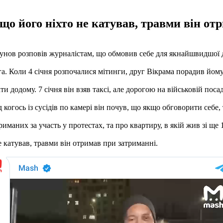
о його ніхто не катував, травми він от
унов розповів журналістам, що обмовив себе для якнайшвидшої д
а. Коли 4 січня розпочалися мітинги, друг Вікрама порадив йому
и додому. 7 січня він взяв таксі, але дорогою на військовій поса
 когось із сусідів по камері він почув, що якщо обговорити себе,
риманих за участь у протестах, та про квартиру, в якій жив зі ще
 катував, травми він отримав при затриманні.