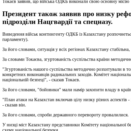
Токаєв заявив, що війська ОДКБ виконали свою основну місію
Президент також заявив про низку рефор
підрозділи Нацгвардії та спецназу.
Виведення військ контингенту ОДКБ із Казахстану розпочнеться
парламенту).
За його словами, ситуація у всіх регіонах Казахстану стабільн
За словами Токаєва, згуртованість суспільства країни методично
"Згуртованість нашого суспільства методично розхитували в то
конкретних виконавців радикальних заходів. Комітет національно
національній безпеці", - сказав Токаєв.
За його словами, "бойовики" мали намір захопити владу в краї
"План атаки на Казахстан включав цілу низку різних аспектів 
- сказав він.
За його словами, спроби державного перевороту провалилися.
У низці міст Казахстану представники Комітету національної б
схему національної безпеки.