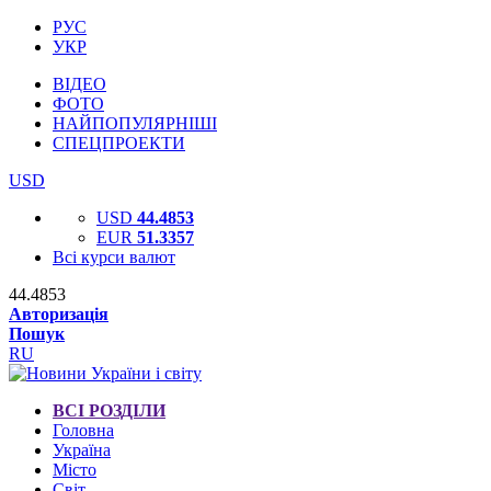
РУС
УКР
ВІДЕО
ФОТО
НАЙПОПУЛЯРНІШІ
СПЕЦПРОЕКТИ
USD
USD
44.4853
EUR
51.3357
Всі курси валют
44.4853
Авторизація
Пошук
RU
ВСІ РОЗДІЛИ
Головна
Україна
Місто
Світ