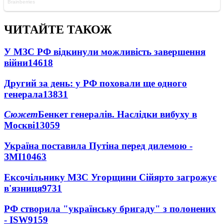
ЧИТАЙТЕ ТАКОЖ
У МЗС РФ відкинули можливість завершення
війни
14618
Другий за день: у РФ поховали ще одного
генерала
13831
Сюжет
Бенкет генералів. Наслідки вибуху в
Москві
13059
Україна поставила Путіна перед дилемою -
ЗМІ
10463
Ексочільнику МЗС Угорщини Сійярто загрожує
в'язниця
9731
РФ створила "українську бригаду" з полонених
- ISW
9159