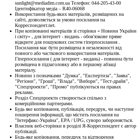
sunlight@mediadim.com.ua
Телефон: 044-205-43-00
Ідентифікатор медіа – R40-06068
Використання будь-яких матеріалів, розміщених на
сайті, дозволяється за умови посилання на
Корреспондент.net.
При копіюванні матеріалів зі сторінки « Новини України
і світу» , для інтернет - видань - обов'язкове пряме
відкрите для пошукових систем гіперпосилання .
Посилання має бути розміщена в незалежності від
повного або часткового використання матеріалів.
Гіперпосилання ( для інтернет - видань) - повинна бути
розміщена в підзаголовку або в першому абзаці
матеріалу.
Новини з позначками "Думка", "Експертиза", "Заява",
"Регіони", "Гроші", "Влада", "Вибори", "Тест-драйв",
"Спецпроекти", "Промо" публікуються на правах
реклами.
Розділ Спецпроекти створюється спільно з
комерційними партнерами.
Будь яке копіювання, публікація, передрук, чи наступне
поширення інформації, що містить посилання на
"Інтерфакс-Україна", EPA / UPG, суворо забороняється.
Власник веб-сторінки в розділі Я-Корреспондент є автор
публікації.
Будь-яке копіювання, передрук та відтворення