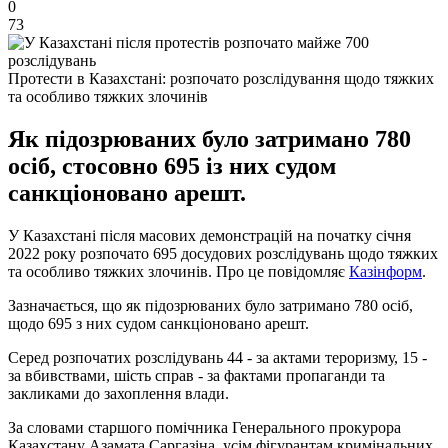
0
73
Протести в Казахстані: розпочато розслідування щодо тяжких
та особливо тяжких злочинів
Як підозрюваних було затримано 780
осіб, стосовно 695 із них судом
санкціоновано арешт.
У Казахстані після масових демонстрацій на початку січня
2022 року розпочато 695 досудових розслідувань щодо тяжких
та особливо тяжких злочинів. Про це повідомляє
Казінформ
.
Зазначається, що як підозрюваних було затримано 780 осіб,
щодо 695 з них судом санкціоновано арешт.
Серед розпочатих розслідувань 44 - за актами тероризму, 15 -
за вбивствами, шість справ - за фактами пропаганди та
закликами до захоплення влади.
За словами старшого помічника Генерального прокурора
Казахстану Азамата Саргазіна, усім фігурантам кримінальних