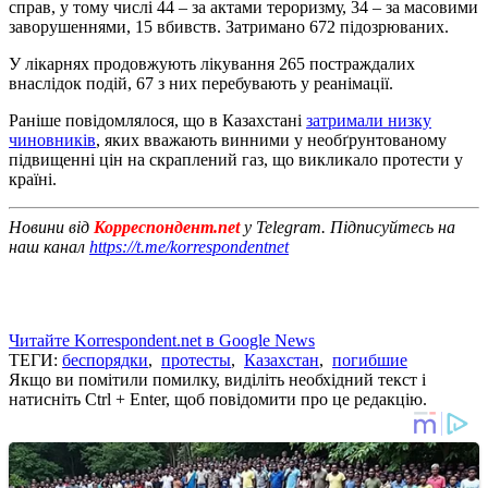
справ, у тому числі 44 – за актами тероризму, 34 – за масовими
заворушеннями, 15 вбивств. Затримано 672 підозрюваних.
У лікарнях продовжують лікування 265 постраждалих
внаслідок подій, 67 з них перебувають у реанімації.
Раніше повідомлялося, що в Казахстані
затримали низку
чиновників
, яких вважають винними у необґрунтованому
підвищенні цін на скраплений газ, що викликало протести у
країні.
Новини від
Корреспондент.net
у Telegram. Підписуйтесь на
наш канал
https://t.me/korrespondentnet
Читайте Korrespondent.net в Google News
ТЕГИ:
беспорядки
,
протесты
,
Казахстан
,
погибшие
Якщо ви помітили помилку, виділіть необхідний текст і
натисніть Ctrl + Enter, щоб повідомити про це редакцію.