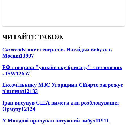
ЧИТАЙТЕ ТАКОЖ
Сюжет
Бенкет генералів. Наслідки вибуху в
Москві
13907
РФ створила "українську бригаду" з полонених
- ISW
12657
Ексочільнику МЗС Угорщини Сійярто загрожує
в'язниця
12183
Іран висунув США вимоги для розблокування
Ормузу
12124
У Молдові пролунав потужний вибух
11911