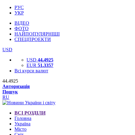
РУС
УКР
ВІДЕО
ФОТО
НАЙПОПУЛЯРНІШІ
СПЕЦПРОЕКТИ
USD
USD
44.4925
EUR
51.3357
Всі курси валют
44.4925
Авторизація
Пошук
RU
ВСІ РОЗДІЛИ
Головна
Україна
Місто
Світ