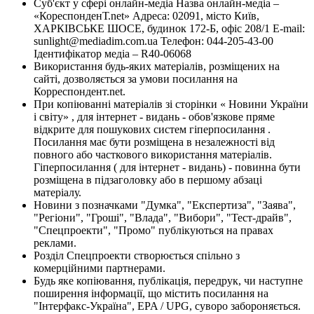
Суб'єкт у сфері онлайн-медіа Назва онлайн-медіа –
«КореспонденТ.net» Адреса: 02091, місто Київ,
ХАРКІВСЬКЕ ШОСЕ, будинок 172-Б, офіс 208/1 E-mail:
sunlight@mediadim.com.ua
Телефон: 044-205-43-00
Ідентифікатор медіа – R40-06068
Використання будь-яких матеріалів, розміщених на
сайті, дозволяється за умови посилання на
Корреспондент.net.
При копіюванні матеріалів зі сторінки « Новини України
і світу» , для інтернет - видань - обов'язкове пряме
відкрите для пошукових систем гіперпосилання .
Посилання має бути розміщена в незалежності від
повного або часткового використання матеріалів.
Гіперпосилання ( для інтернет - видань) - повинна бути
розміщена в підзаголовку або в першому абзаці
матеріалу.
Новини з позначками "Думка", "Експертиза", "Заява",
"Регіони", "Гроші", "Влада", "Вибори", "Тест-драйв",
"Спецпроекти", "Промо" публікуються на правах
реклами.
Розділ Спецпроекти створюється спільно з
комерційними партнерами.
Будь яке копіювання, публікація, передрук, чи наступне
поширення інформації, що містить посилання на
"Інтерфакс-Україна", EPA / UPG, суворо забороняється.