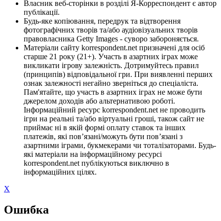
Власник веб-сторінки в розділі Я-Корреспондент є автор
публікації.
Будь-яке копіювання, передрук та відтворення
фотографічних творів та/або аудіовізуальних творів
правовласника Getty Images - суворо забороняється.
Матеріали сайту korrespondent.net призначені для осіб
старше 21 року (21+). Участь в азартних іграх може
викликати ігрову залежність. Дотримуйтесь правил
(принципів) відповідальної гри. При виявленні перших
ознак залежності негайно зверніться до спеціаліста.
Пам'ятайте, що участь в азартних іграх не може бути
джерелом доходів або альтернативою роботі.
Інформаційний ресурс korrespondent.net не проводить
ігри на реальні та/або віртуальні гроші, також сайт не
приймає ні в якій формі оплату ставок та інших
платежів, які пов’язані/можуть бути пов’язані з
азартними іграми, букмекерами чи тоталізаторами. Будь-
які матеріали на інформаційному ресурсі
korrespondent.net публікуються виключно в
інформаційних цілях.
X
Ошибка