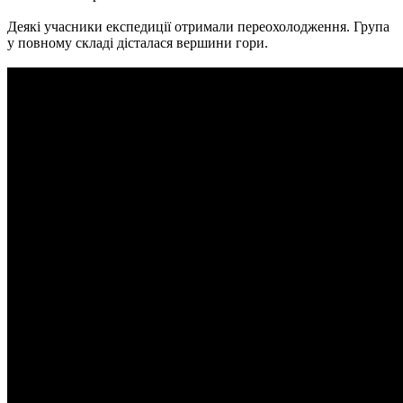
Деякі учасники експедиції отримали переохолодження. Група
у повному складі дісталася вершини гори.