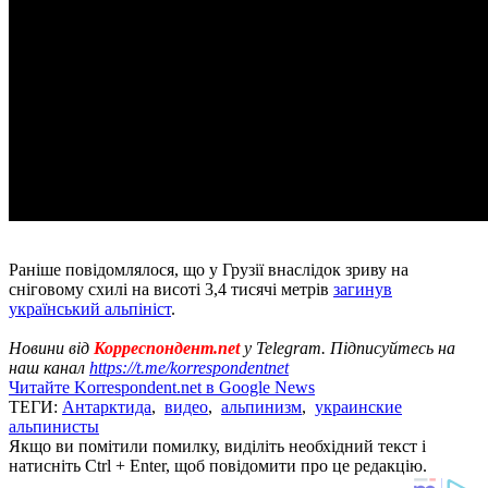
Раніше повідомлялося, що у Грузії внаслідок зриву на
сніговому схилі на висоті 3,4 тисячі метрів
загинув
український альпініст
.
Новини від
Корреспондент.net
у Telegram. Підписуйтесь на
наш канал
https://t.me/korrespondentnet
Читайте Korrespondent.net в Google News
ТЕГИ:
Антарктида
,
видео
,
альпинизм
,
украинские
альпинисты
Якщо ви помітили помилку, виділіть необхідний текст і
натисніть Ctrl + Enter, щоб повідомити про це редакцію.