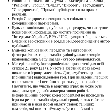
Новини з позначками "Думка", "Експертиза", "Заява",
"Регіони", "Гроші", "Влада", "Вибори", "Тест-драйв",
"Спецпроекти", "Промо" публікуються на правах
реклами.
Розділ Спецпроекти створюється спільно з
комерційними партнерами.
Будь яке копіювання, публікація, передрук, чи наступне
поширення інформації, що містить посилання на
"Інтерфакс-Україна", EPA / UPG, суворо забороняється.
Власник веб-сторінки в розділі Я-Корреспондент є автор
публікації.
Будь-яке копіювання, передрук та відтворення
фотографічних творів та/або аудіовізуальних творів
правовласника Getty Images - суворо забороняється.
Матеріали сайту korrespondent.net призначені для осіб
старше 21 року (21+). Участь в азартних іграх може
викликати ігрову залежність. Дотримуйтесь правил
(принципів) відповідальної гри. При виявленні перших
ознак залежності негайно зверніться до спеціаліста.
Пам'ятайте, що участь в азартних іграх не може бути
джерелом доходів або альтернативою роботі.
Інформаційний ресурс korrespondent.net не проводить
ігри на реальні та/або віртуальні гроші, також сайт не
приймає ні в якій формі оплату ставок та інших
платежів, які пов’язані/можуть бути пов’язані з