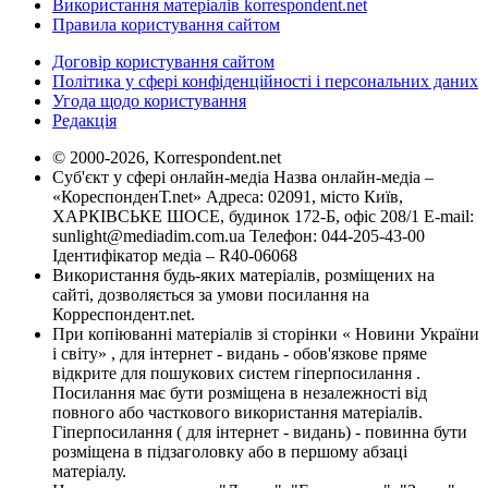
Використання матеріалів korrespondent.net
Правила користування сайтом
Договір користування сайтом
Політика у сфері конфіденційності і персональних даних
Угода щодо користування
Редакція
© 2000-2026, Korrespondent.net
Суб'єкт у сфері онлайн-медіа Назва онлайн-медіа –
«КореспонденТ.net» Адреса: 02091, місто Київ,
ХАРКІВСЬКЕ ШОСЕ, будинок 172-Б, офіс 208/1 E-mail:
sunlight@mediadim.com.ua
Телефон: 044-205-43-00
Ідентифікатор медіа – R40-06068
Використання будь-яких матеріалів, розміщених на
сайті, дозволяється за умови посилання на
Корреспондент.net.
При копіюванні матеріалів зі сторінки « Новини України
і світу» , для інтернет - видань - обов'язкове пряме
відкрите для пошукових систем гіперпосилання .
Посилання має бути розміщена в незалежності від
повного або часткового використання матеріалів.
Гіперпосилання ( для інтернет - видань) - повинна бути
розміщена в підзаголовку або в першому абзаці
матеріалу.