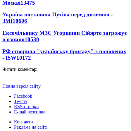
Москві
13475
Україна поставила Путіна перед дилемою -
ЗМІ
10606
Ексочільнику МЗС Угорщини Сійярто загрожує
в'язниця
10530
РФ створила "українську бригаду" з полонених
- ISW
10172
Читати коментарі
Повна версія сайту
Facebook
Twitter
RSS-стрічки
E-mail розсилка
Контакти
Реклама на сайті