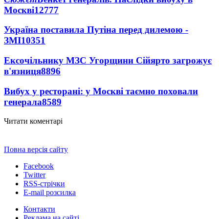
Москві
12777
Україна поставила Путіна перед дилемою -
ЗМІ
10351
Ексочільнику МЗС Угорщини Сійярто загрожує
в'язниця
8896
Вибух у ресторані: у Москві таємно поховали
генерала
8589
Читати коментарі
Повна версія сайту
Facebook
Twitter
RSS-стрічки
E-mail розсилка
Контакти
Реклама на сайті