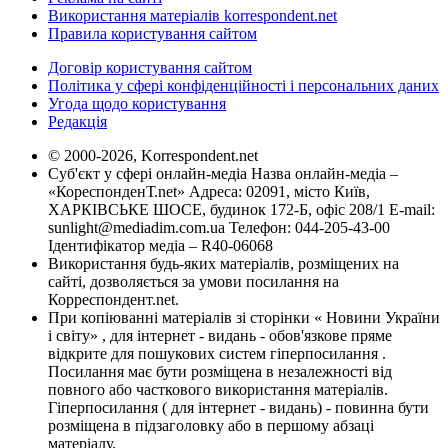
Використання матеріалів korrespondent.net
Правила користування сайтом
Договір користування сайтом
Політика у сфері конфіденційності і персональних даних
Угода щодо користування
Редакція
© 2000-2026, Korrespondent.net
Суб'єкт у сфері онлайн-медіа Назва онлайн-медіа –
«КореспонденТ.net» Адреса: 02091, місто Київ,
ХАРКІВСЬКЕ ШОСЕ, будинок 172-Б, офіс 208/1 E-mail:
sunlight@mediadim.com.ua
Телефон: 044-205-43-00
Ідентифікатор медіа – R40-06068
Використання будь-яких матеріалів, розміщених на
сайті, дозволяється за умови посилання на
Корреспондент.net.
При копіюванні матеріалів зі сторінки « Новини України
і світу» , для інтернет - видань - обов'язкове пряме
відкрите для пошукових систем гіперпосилання .
Посилання має бути розміщена в незалежності від
повного або часткового використання матеріалів.
Гіперпосилання ( для інтернет - видань) - повинна бути
розміщена в підзаголовку або в першому абзаці
матеріалу.