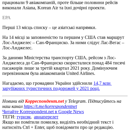
працювали 9 авіакомпаній, проте більше половини рейсів
виконали Asiana, Korean Air та їхні дочірні проекти.
ЕРА
Перші 13 місць списку – це азіатські напрямки.
На 14 місці за заповненістю та першим у США став маршрут
Лос-Анджелес – Сан-Франциско. За ними слідує Лас-Вегас –
Лос-Анджелес.
За даними Міністерства транспорту США, рейсом з Лос-
Анджелеса до Сан-Франциско скористалися понад 484 тисячі
пасажирів лише за третій квартал 2021 року. Домінуючим
перевізником була авіакомпанія United Airlines.
Нагадаємо, що громадяни України здійснили
14,7 млн ​​
зарубіжних туристичних подорожей у 2021 році.
Новини від
Корреспондент.net
у Telegram. Підписуйтесь на
наш канал
https://t.me/korrespondentnet
Читайте Korrespondent.net в Google News
ТЕГИ:
туризм
,
авиаперелет
Якщо ви помітили помилку, виділіть необхідний текст і
натисніть Ctrl + Enter, щоб повідомити про це редакцію.