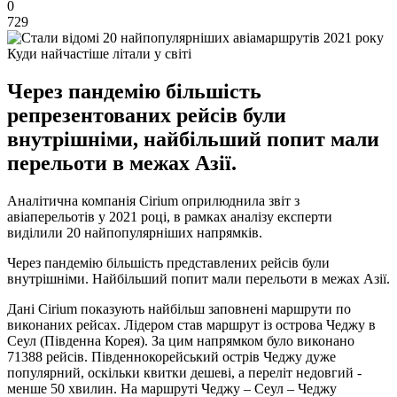
0
729
Куди найчастіше літали у світі
Через пандемію більшість
репрезентованих рейсів були
внутрішніми, найбільший попит мали
перельоти в межах Азії.
Аналітична компанія Cirium оприлюднила звіт з
авіаперельотів у 2021 році, в рамках аналізу експерти
виділили 20 найпопулярніших напрямків.
Через пандемію більшість представлених рейсів були
внутрішніми. Найбільший попит мали перельоти в межах Азії.
Дані Cirium показують найбільш заповнені маршрути по
виконаних рейсах. Лідером став маршрут із острова Чеджу в
Сеул (Південна Корея). За цим напрямком було виконано
71388 рейсів. Південнокорейський острів Чеджу дуже
популярний, оскільки квитки дешеві, а переліт недовгий -
менше 50 хвилин. На маршруті Чеджу – Сеул – Чеджу