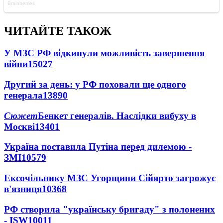
ЧИТАЙТЕ ТАКОЖ
У МЗС РФ відкинули можливість завершення
війни
15027
Другий за день: у РФ поховали ще одного
генерала
13890
Сюжет
Бенкет генералів. Наслідки вибуху в
Москві
13401
Україна поставила Путіна перед дилемою -
ЗМІ
10579
Ексочільнику МЗС Угорщини Сійярто загрожує
в'язниця
10368
РФ створила "українську бригаду" з полонених
- ISW
10011