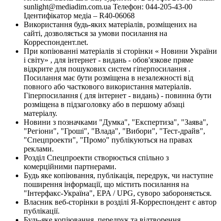
sunlight@mediadim.com.ua
Телефон: 044-205-43-00
Ідентифікатор медіа – R40-06068
Використання будь-яких матеріалів, розміщених на
сайті, дозволяється за умови посилання на
Корреспондент.net.
При копіюванні матеріалів зі сторінки « Новини України
і світу» , для інтернет - видань - обов'язкове пряме
відкрите для пошукових систем гіперпосилання .
Посилання має бути розміщена в незалежності від
повного або часткового використання матеріалів.
Гіперпосилання ( для інтернет - видань) - повинна бути
розміщена в підзаголовку або в першому абзаці
матеріалу.
Новини з позначками "Думка", "Експертиза", "Заява",
"Регіони", "Гроші", "Влада", "Вибори", "Тест-драйв",
"Спецпроекти", "Промо" публікуються на правах
реклами.
Розділ Спецпроекти створюється спільно з
комерційними партнерами.
Будь яке копіювання, публікація, передрук, чи наступне
поширення інформації, що містить посилання на
"Інтерфакс-Україна", EPA / UPG, суворо забороняється.
Власник веб-сторінки в розділі Я-Корреспондент є автор
публікації.
Будь-яке копіювання, передрук та відтворення