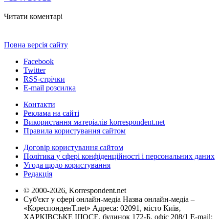
Читати коментарі
Повна версія сайту
Facebook
Twitter
RSS-стрічки
E-mail розсилка
Контакти
Реклама на сайті
Використання матеріалів korrespondent.net
Правила користування сайтом
Договір користування сайтом
Політика у сфері конфіденційності і персональних даних
Угода щодо користування
Редакція
© 2000-2026, Korrespondent.net
Суб'єкт у сфері онлайн-медіа Назва онлайн-медіа –
«КореспонденТ.net» Адреса: 02091, місто Київ,
ХАРКІВСЬКЕ ШОСЕ, будинок 172-Б, офіс 208/1 E-mail: