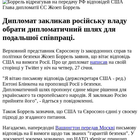
Глава дипломатії ЄС Жозеп Боррель
Дипломат закликав російську владу
обрати дипломатичний шлях для
подальшої співпраці.
Верховний представник Євросоюзу із закордонних справ та
політики безпеки Жозеп Боррель заявив, що вітає відповідь
США на вимоги Росії. Про це дипломат
написав
на своїй
сторінці у Twitter у ніч на четвер, 27 січня.
"Я вітаю письмову відповідь (держсекретаря США - ред.)
Ентоні Блінкена на пропозиції Росії з безпеки.
Дипломатичний шлях пропонує єдине міцне рішення для
українського та європейського народів. Я закликаю Росію
прийняти його", - йдеться у повідомленні.
Також Боррель зазначив, що США та Євросоюз єдині у своєму
підході до згаданого питання.
Нагадаємо, напередодні
Вашингтон передав Москві
письмову
відповідь на її вимоги щодо так званих "гарантій безпеки". У
документі зокрема зазначено, що НАТО зберігає принцип