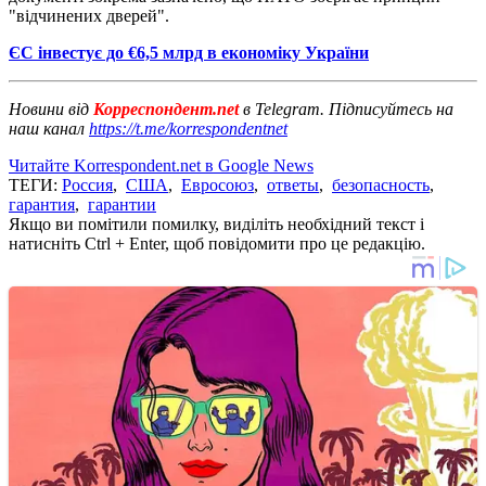
"відчинених дверей".
ЄС інвестує до €6,5 млрд в економіку України
Новини від
Корреспондент.net
в Telegram. Підписуйтесь на
наш канал
https://t.me/korrespondentnet
Читайте Korrespondent.net в Google News
ТЕГИ:
Россия
,
США
,
Евросоюз
,
ответы
,
безопасность
,
гарантия
,
гарантии
Якщо ви помітили помилку, виділіть необхідний текст і
натисніть Ctrl + Enter, щоб повідомити про це редакцію.