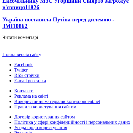
Ексочільнику МЗС Угорщини Сійярто загрожує
в'язниця
11826
Україна поставила Путіна перед дилемою -
ЗМІ
10862
Читати коментарі
Повна версія сайту
Facebook
Twitter
RSS-стрічки
E-mail розсилка
Контакти
Реклама на сайті
Використання матеріалів korrespondent.net
Правила користування сайтом
Договір користування сайтом
Політика у сфері конфіденційності і персональних даних
Угода щодо користування
Редакція