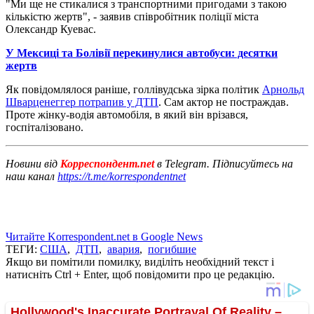
"Ми ще не стикалися з транспортними пригодами з такою
кількістю жертв", - заявив співробітник поліції міста
Олександр Куевас.
У Мексиці та Болівії перекинулися автобуси: десятки
жертв
Як повідомлялося раніше, голлівудська зірка політик
Арнольд
Шварценеггер потрапив у ДТП
. Сам актор не постраждав.
Проте жінку-водія автомобіля, в який він врізався,
госпіталізовано.
Новини від
Корреспондент.net
в Telegram. Підписуйтесь на
наш канал
https://t.me/korrespondentnet
Читайте Korrespondent.net в Google News
ТЕГИ:
США
,
ДТП
,
авария
,
погибшие
Якщо ви помітили помилку, виділіть необхідний текст і
натисніть Ctrl + Enter, щоб повідомити про це редакцію.