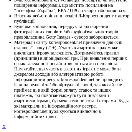
поширення інформації, що містить посилання на
"Інтерфакс-Україна", EPA / UPG, суворо забороняється.
Власник веб-сторінки в розділі Я-Корреспондент є автор
публікації.
Будь-яке копіювання, передрук та відтворення
фотографічних творів та/або аудіовізуальних творів
правовласника Getty Images - суворо забороняється.
Матеріали сайту korrespondent.net призначені для осіб
старше 21 року (21+). Участь в азартних іграх може
викликати ігрову залежність. Дотримуйтесь правил
(принципів) відповідальної гри. При виявленні перших
ознак залежності негайно зверніться до спеціаліста.
Пам'ятайте, що участь в азартних іграх не може бути
джерелом доходів або альтернативою роботі.
Інформаційний ресурс korrespondent.net не проводить
ігри на реальні та/або віртуальні гроші, також сайт не
приймає ні в якій формі оплату ставок та інших
платежів, які пов’язані/можуть бути пов’язані з
азартними іграми, букмекерами чи тоталізаторами. Будь-
які матеріали на інформаційному ресурсі
korrespondent.net публікуються виключно в
інформаційних цілях.
X