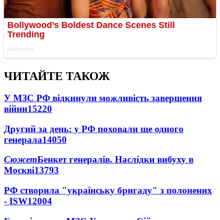
ЧИТАЙТЕ ТАКОЖ
У МЗС РФ відкинули можливість завершення
війни
15220
Другий за день: у РФ поховали ще одного
генерала
14050
Сюжет
Бенкет генералів. Наслідки вибуху в
Москві
13793
РФ створила "українську бригаду" з полонених
- ISW
12004