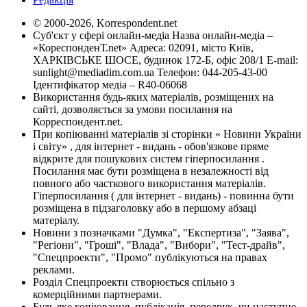
© 2000-2026, Korrespondent.net
Суб'єкт у сфері онлайн-медіа Назва онлайн-медіа –
«КореспонденТ.net» Адреса: 02091, місто Київ,
ХАРКІВСЬКЕ ШОСЕ, будинок 172-Б, офіс 208/1 E-mail:
sunlight@mediadim.com.ua
Телефон: 044-205-43-00
Ідентифікатор медіа – R40-06068
Використання будь-яких матеріалів, розміщених на
сайті, дозволяється за умови посилання на
Корреспондент.net.
При копіюванні матеріалів зі сторінки « Новини України
і світу» , для інтернет - видань - обов'язкове пряме
відкрите для пошукових систем гіперпосилання .
Посилання має бути розміщена в незалежності від
повного або часткового використання матеріалів.
Гіперпосилання ( для інтернет - видань) - повинна бути
розміщена в підзаголовку або в першому абзаці
матеріалу.
Новини з позначками "Думка", "Експертиза", "Заява",
"Регіони", "Гроші", "Влада", "Вибори", "Тест-драйв",
"Спецпроекти", "Промо" публікуються на правах
реклами.
Розділ Спецпроекти створюється спільно з
комерційними партнерами.
Будь яке копіювання, публікація, передрук, чи наступне