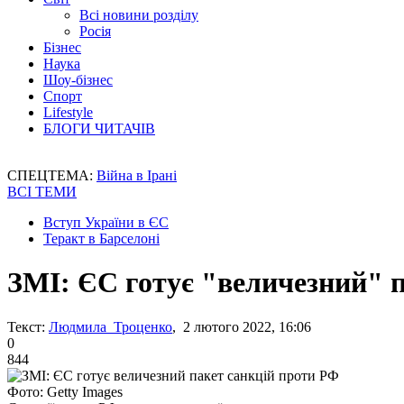
Всі новини розділу
Росія
Бізнес
Наука
Шоу-бізнес
Спорт
Lifestyle
БЛОГИ ЧИТАЧІВ
СПЕЦТЕМА:
Війна в Ірані
ВСІ ТЕМИ
Вступ України в ЄС
Теракт в Барселоні
ЗМІ: ЄС готує "величезний" 
Текст:
Людмила Троценко
, 2 лютого 2022, 16:06
0
844
Фото: Getty Images