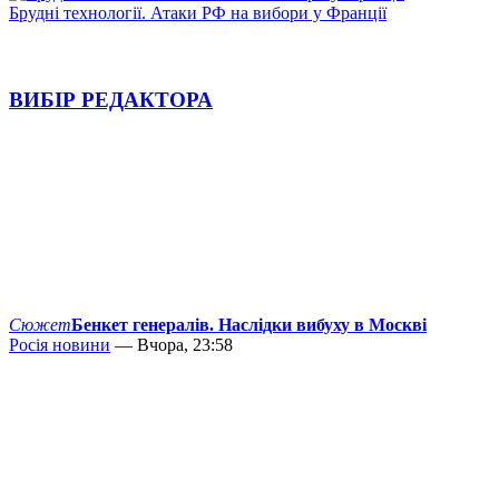
Брудні технології. Атаки РФ на вибори у Франції
ВИБІР РЕДАКТОРА
Сюжет
Бенкет генералів. Наслідки вибуху в Москві
Росія новини
— Вчора, 23:58