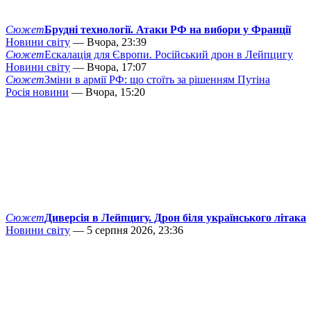
Сюжет
Брудні технології. Атаки РФ на вибори у Франції
Новини світу
— Вчора, 23:39
Сюжет
Ескалація для Європи. Російський дрон в Лейпцигу
Новини світу
— Вчора, 17:07
Сюжет
Зміни в армії РФ: що стоїть за рішенням Путіна
Росія новини
— Вчора, 15:20
Сюжет
Диверсія в Лейпцигу. Дрон біля українського літака
Новини світу
— 5 серпня 2026, 23:36