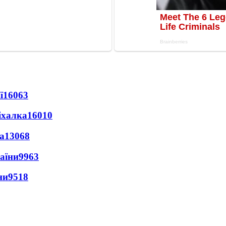
ї
16063
іхалка
16010
а
13068
раїни
9963
ни
9518