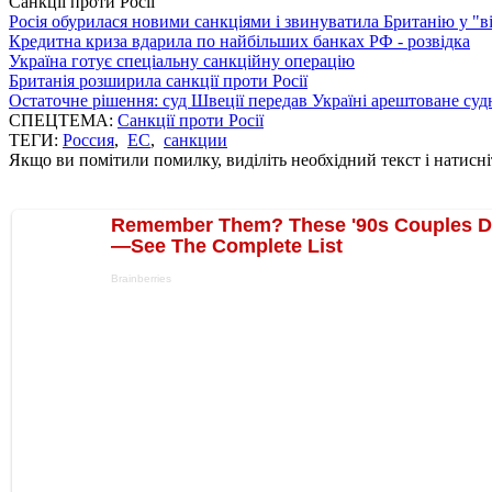
Санкції проти Росії
Росія обурилася новими санкціями і звинуватила Британію у "в
Кредитна криза вдарила по найбільших банках РФ - розвідка
Україна готує спеціальну санкційну операцію
Британія розширила санкції проти Росії
Остаточне рішення: суд Швеції передав Україні арештоване суд
СПЕЦТЕМА:
Санкції проти Росії
ТЕГИ:
Россия
,
ЕС
,
санкции
Якщо ви помітили помилку, виділіть необхідний текст і натисніт