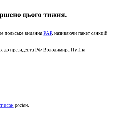
вершено цього тижня.
ише польське видання
PAP
, називаючи пакет санкцій
них до президента РФ Володимира Путіна.
список
росіян.