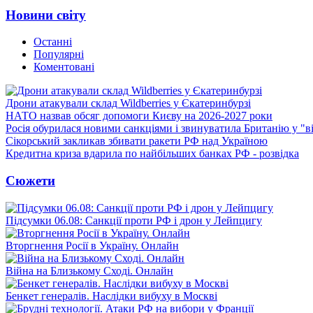
Новини світу
Останні
Популярні
Коментовані
Дрони атакували склад Wildberries у Єкатеринбурзі
НАТО назвав обсяг допомоги Києву на 2026-2027 роки
Росія обурилася новими санкціями і звинуватила Британію у "в
Сікорський закликав збивати ракети РФ над Україною
Кредитна криза вдарила по найбільших банках РФ - розвідка
Сюжети
Підсумки 06.08: Санкції проти РФ і дрон у Лейпцигу
Вторгнення Росії в Україну. Онлайн
Війна на Близькому Сході. Онлайн
Бенкет генералів. Наслідки вибуху в Москві