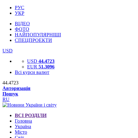
РУС
УКР
ВІДЕО
ФОТО
НАЙПОПУЛЯРНІШІ
СПЕЦПРОЕКТИ
USD
USD
44.4723
EUR
51.3096
Всі курси валют
44.4723
Авторизація
Пошук
RU
ВСІ РОЗДІЛИ
Головна
Україна
Місто
Світ