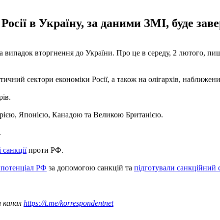
Росії в Україну, за даними ЗМІ, буде за
а випадок вторгнення до України. Про це в середу, 2 лютого, п
етичний сектори економіки Росії, а також на олігархів, наближе
рів.
царією, Японією, Канадою та Великою Британією.
.
 санкції
проти РФ.
 потенціал РФ
за допомогою санкцій та
підготували санкційний 
ш канал
https://t.me/korrespondentnet