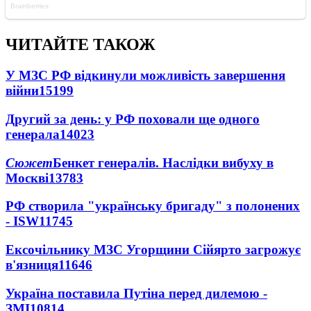
ЧИТАЙТЕ ТАКОЖ
У МЗС РФ відкинули можливість завершення
війни
15199
Другий за день: у РФ поховали ще одного
генерала
14023
Сюжет
Бенкет генералів. Наслідки вибуху в
Москві
13783
РФ створила "українську бригаду" з полонених
- ISW
11745
Ексочільнику МЗС Угорщини Сійярто загрожує
в'язниця
11646
Україна поставила Путіна перед дилемою -
ЗМІ
10814