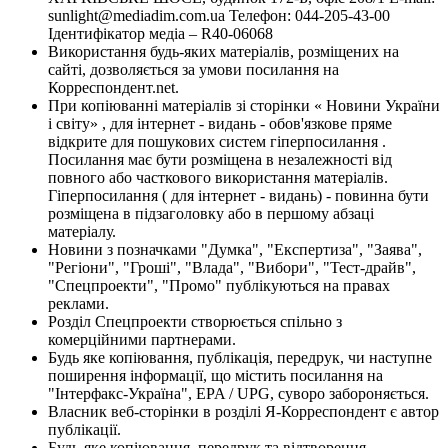
sunlight@mediadim.com.ua
Телефон: 044-205-43-00
Ідентифікатор медіа – R40-06068
Використання будь-яких матеріалів, розміщених на
сайті, дозволяється за умови посилання на
Корреспондент.net.
При копіюванні матеріалів зі сторінки « Новини України
і світу» , для інтернет - видань - обов'язкове пряме
відкрите для пошукових систем гіперпосилання .
Посилання має бути розміщена в незалежності від
повного або часткового використання матеріалів.
Гіперпосилання ( для інтернет - видань) - повинна бути
розміщена в підзаголовку або в першому абзаці
матеріалу.
Новини з позначками "Думка", "Експертиза", "Заява",
"Регіони", "Гроші", "Влада", "Вибори", "Тест-драйв",
"Спецпроекти", "Промо" публікуються на правах
реклами.
Розділ Спецпроекти створюється спільно з
комерційними партнерами.
Будь яке копіювання, публікація, передрук, чи наступне
поширення інформації, що містить посилання на
"Інтерфакс-Україна", EPA / UPG, суворо забороняється.
Власник веб-сторінки в розділі Я-Корреспондент є автор
публікації.
Будь-яке копіювання, передрук та відтворення