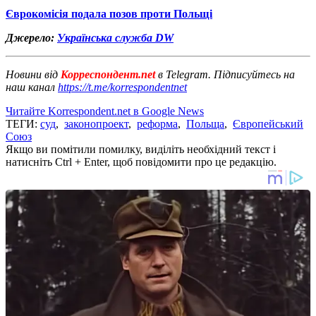
Єврокомісія подала позов проти Польщі
Джерело:
Українська служба DW
Новини від
Корреспондент.net
в Telegram. Підписуйтесь на
наш канал
https://t.me/korrespondentnet
Читайте Korrespondent.net в Google News
ТЕГИ:
суд
,
законопроект
,
реформа
,
Польща
,
Європейський
Союз
Якщо ви помітили помилку, виділіть необхідний текст і
натисніть Ctrl + Enter, щоб повідомити про це редакцію.