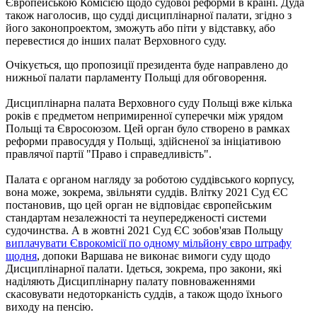
Європейською Комісією щодо судової реформи в країні. Дуда
також наголосив, що судді дисциплінарної палати, згідно з
його законопроектом, зможуть або піти у відставку, або
перевестися до інших палат Верховного суду.
Очікується, що пропозиції президента буде направлено до
нижньої палати парламенту Польщі для обговорення.
Дисциплінарна палата Верховного суду Польщі вже кілька
років є предметом непримиренної суперечки між урядом
Польщі та Євросоюзом. Цей орган було створено в рамках
реформи правосуддя у Польщі, здійсненої за ініціативою
правлячої партії "Право і справедливість".
Палата є органом нагляду за роботою суддівського корпусу,
вона може, зокрема, звільняти суддів. Влітку 2021 Суд ЄС
постановив, що цей орган не відповідає європейським
стандартам незалежності та неупередженості системи
судочинства. А в жовтні 2021 Суд ЄС зобов'язав Польщу
виплачувати Єврокомісії по одному мільйону євро штрафу
щодня
, допоки Варшава не виконає вимоги суду щодо
Дисциплінарної палати. Ідеться, зокрема, про закони, які
наділяють Дисциплінарну палату повноваженнями
скасовувати недоторканість суддів, а також щодо їхнього
виходу на пенсію.