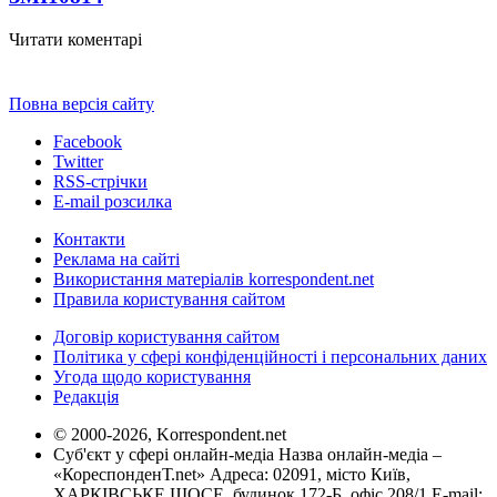
Читати коментарі
Повна версія сайту
Facebook
Twitter
RSS-стрічки
E-mail розсилка
Контакти
Реклама на сайті
Використання матеріалів korrespondent.net
Правила користування сайтом
Договір користування сайтом
Політика у сфері конфіденційності і персональних даних
Угода щодо користування
Редакція
© 2000-2026, Korrespondent.net
Суб'єкт у сфері онлайн-медіа Назва онлайн-медіа –
«КореспонденТ.net» Адреса: 02091, місто Київ,
ХАРКІВСЬКЕ ШОСЕ, будинок 172-Б, офіс 208/1 E-mail: