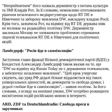
"Неприйнятним" його назвала держміністр з питань культури
та ЗМІ Клаудія Рот. За її словами, неможливо ототожнювати
рішення незалежного медіарегулятора щодо RT DE в
Німеччині та заборону мовлення DW, накладену владою Росії.
Крім того, зазначила Рот, на відміну від RT DE держава ніяк
не впливає на редакційну політику DW. Держміністр
закликала Москву не зловживати проблемою отримання
ліцензії телеканалом RT DE в Німеччині для політичних
акцій.
Ламбсдорф: "Росія йде в самоізоляцію"
Заступник глави фракції Вільної демократичної партії (ВДП) у
Бундестазі Александер Ламбсдорф також вказав на те, що
"DW на відміну від Russia Today не є державним телеканалом,
а забезпечує незалежне мовлення". "Цей крок учергове
свідчить, що уряд РФ дедалі більше віддаляється від таких
універсальних цінностей, як демократія та свобода думки, і
дедалі глибше йде в самоізоляцію", - заявив політик. За його
словами, з огляду на нинішні умови, DW потрібно розширити
висвітлення подій російською мовою в інтернеті.
ARD, ZDF та Deutschlandradio: Свобода преси в
заручниках