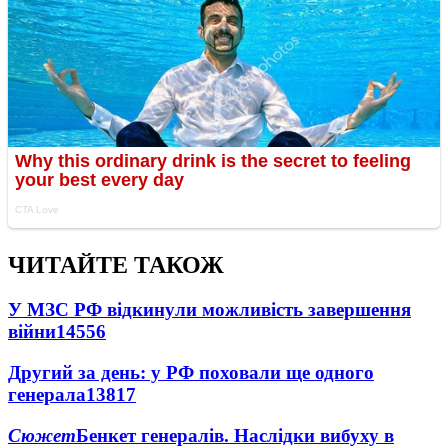
ЧИТАЙТЕ ТАКОЖ
У МЗС РФ відкинули можливість завершення
війни
14556
Другий за день: у РФ поховали ще одного
генерала
13817
Сюжет
Бенкет генералів. Наслідки вибуху в