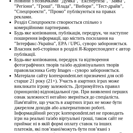
Новини з позначками "Думка", "Експертиза", "Заява",
"Регіони", "Гроші", "Влада", "Вибори", "Тест-драйв",
"Спецпроекти", "Промо" публікуються на правах
реклами.
Розділ Спецпроекти створюється спільно з
комерційними партнерами.
Будь яке копіювання, публікація, передрук, чи наступне
поширення інформації, що містить посилання на
"Інтерфакс-Україна", EPA / UPG, суворо забороняється.
Власник веб-сторінки в розділі Я-Корреспондент є автор
публікації.
Будь-яке копіювання, передрук та відтворення
фотографічних творів та/або аудіовізуальних творів
правовласника Getty Images - суворо забороняється.
Матеріали сайту korrespondent.net призначені для осіб
старше 21 року (21+). Участь в азартних іграх може
викликати ігрову залежність. Дотримуйтесь правил
(принципів) відповідальної гри. При виявленні перших
ознак залежності негайно зверніться до спеціаліста.
Пам'ятайте, що участь в азартних іграх не може бути
джерелом доходів або альтернативою роботі.
Інформаційний ресурс korrespondent.net не проводить
ігри на реальні та/або віртуальні гроші, також сайт не
приймає ні в якій формі оплату ставок та інших
платежів, які пов’язані/можуть бути пов’язані з