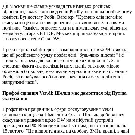
Дії Москви ще більше ускладнять німецько-російські
відносини, вважає доповідач по Росії у зовнішньополітичному
комітеті Бундестагу Робін Ваґенер. "Кремлю слід негайно
скасувати це помилкове рішення", - заявив він. За словами
політика, "замість опротестувати в німецькому суді рішення
медіарегулятора з RT DE, Москва вирішила навісити ярлик
"іноземного агента" на DW".
Прес-секретар міністерства закордонних справ ФРН заявила,
що дії російського уряду позбавлені "будь-яких підстав" і є
"новим тягарем для російсько-німецьких відносин". За її
словами, фактична реалізація цих планів значною мірою
обмежила би вільне, незалежне журналістське висвітлення в
Росії, "яке набуває особливого значення саме у політично
напружені часи".
Профоб'єднання Ver.di: Шольц має домогтися від Путіна
скасування
Профспілка працівників сфери обслуговування Ver.di
закликала канцлера Німеччини Олафа Шольца добиватися
скасування рішення щодо DW на майбутній зустрічі з
президентом РФ Володимиром Путіним, що запланована на
15 лютого. "Це відкрита атака на свободу ЗМІ в країні, в якій