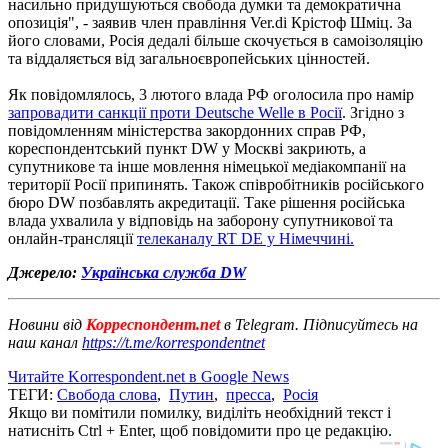
насильно придушуються свобода думки та демократична
опозиція", - заявив член правління Ver.di Крістоф Шміц. За
його словами, Росія дедалі більше скочується в самоізоляцію
та віддаляється від загальноєвропейських цінностей.
Як повідомлялось, 3 лютого влада РФ оголосила про намір
запровадити санкції проти Deutsche Welle в Росії
. Згідно з
повідомленням міністерства закордонних справ РФ,
кореспондентський пункт DW у Москві закриють, а
супутникове та інше мовлення німецької медіакомпанії на
території Росії припинять. Також співробітників російського
бюро DW позбавлять акредитації. Таке рішення російська
влада ухвалила у відповідь на заборону супутникової та
онлайн-трансляції
телеканалу RT DE у Німеччині.
Джерело:
Українська служба DW
Новини від
Корреспондент.net
в Telegram. Підписуйтесь на
наш канал
https://t.me/korrespondentnet
Читайте Korrespondent.net в Google News
ТЕГИ:
Свобода слова
,
Путин
,
пресса
,
Росія
Якщо ви помітили помилку, виділіть необхідний текст і
натисніть Ctrl + Enter, щоб повідомити про це редакцію.