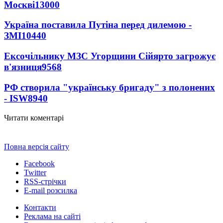
Москві
13000
Україна поставила Путіна перед дилемою -
ЗМІ
10440
Ексочільнику МЗС Угорщини Сійярто загрожує
в'язниця
9568
РФ створила "українську бригаду" з полонених
- ISW
8940
Читати коментарі
Повна версія сайту
Facebook
Twitter
RSS-стрічки
E-mail розсилка
Контакти
Реклама на сайті