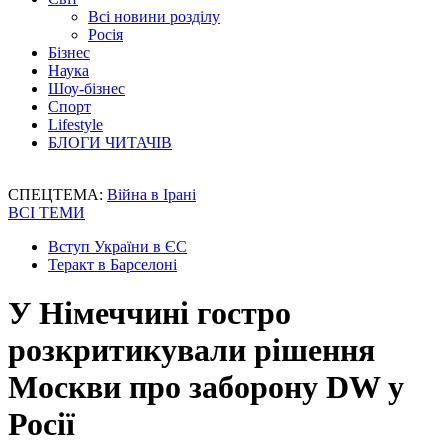
Всі новини розділу
Росія
Бізнес
Наука
Шоу-бізнес
Спорт
Lifestyle
БЛОГИ ЧИТАЧІВ
СПЕЦТЕМА:
Війна в Ірані
ВСІ ТЕМИ
Вступ України в ЄС
Теракт в Барселоні
У Німеччині гостро
розкритикували рішення
Москви про заборону DW у
Росії