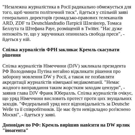
"Незалежна журналістика в Росії радикально обмежується для
того, щоб чинити політичний тиск", йдеться у спільній заяві
генеральних директорів громадсько-правових телеканалів
ARD, ZDF та Deutschlandradio Патрісії Шлезінґер, Томаса
Беллута та Штефана Рауе, розміщеній в Twitter. "Нас дуже
непокоїть те, що у заручниках опинилась свобода преси", -
йдеться у ній.
Спілка журналістів ФРН закликає Кремль скасувати
рішення
Спілка журналістів Німеччини (DJV) закликала президента
РФ Володимира Путіна негайно відкликати рішення про
заборону мовлення DW у Росії, а також не позбавляти
акредитації журналістів німецької медіакомпанії. "Немає
жодного виправдання таким жорстким заходам цензури", -
заявив глава DJV Франк Юбералль. Спілка журналістів очікує,
що уряд Німеччини висловить протест проти цих знущальних
заходів. "Федеральний уряд несе відповідальність за Deutsche
Welle та її співробітників. Це має бути невідкладно роз'яснено
Москві", - йдеться у заяві.
Доповідач по РФ: Кремль вирішив навісити на DW ярлик
"іноагента"