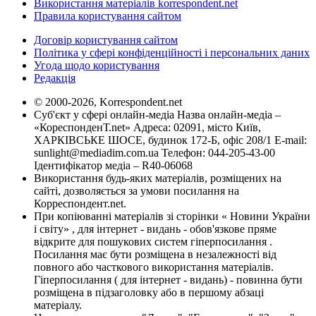
Використання матеріалів korrespondent.net
Правила користування сайтом
Договір користування сайтом
Політика у сфері конфіденційності і персональних даних
Угода щодо користування
Редакція
© 2000-2026, Korrespondent.net
Суб'єкт у сфері онлайн-медіа Назва онлайн-медіа –
«КореспонденТ.net» Адреса: 02091, місто Київ,
ХАРКІВСЬКЕ ШОСЕ, будинок 172-Б, офіс 208/1 E-mail:
sunlight@mediadim.com.ua
Телефон: 044-205-43-00
Ідентифікатор медіа – R40-06068
Використання будь-яких матеріалів, розміщених на
сайті, дозволяється за умови посилання на
Корреспондент.net.
При копіюванні матеріалів зі сторінки « Новини України
і світу» , для інтернет - видань - обов'язкове пряме
відкрите для пошукових систем гіперпосилання .
Посилання має бути розміщена в незалежності від
повного або часткового використання матеріалів.
Гіперпосилання ( для інтернет - видань) - повинна бути
розміщена в підзаголовку або в першому абзаці
матеріалу.