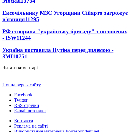
Москві
13734
Ексочільнику МЗС Угорщини Сійярто загрожує
в'язниця
11295
РФ створила "українську бригаду" з полонених
- ISW
11244
Україна поставила Путіна перед дилемою -
ЗМІ
10751
Читати коментарі
Повна версія сайту
Facebook
Twitter
RSS-стрічки
E-mail розсилка
Контакти
Реклама на сайті
Використання матеріалів korrespondent.net