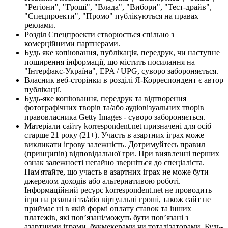
"Регіони", "Гроші", "Влада", "Вибори", "Тест-драйв",
"Спецпроекти", "Промо" публікуються на правах
реклами.
Розділ Спецпроекти створюється спільно з
комерційними партнерами.
Будь яке копіювання, публікація, передрук, чи наступне
поширення інформації, що містить посилання на
"Інтерфакс-Україна", EPA / UPG, суворо забороняється.
Власник веб-сторінки в розділі Я-Корреспондент є автор
публікації.
Будь-яке копіювання, передрук та відтворення
фотографічних творів та/або аудіовізуальних творів
правовласника Getty Images - суворо забороняється.
Матеріали сайту korrespondent.net призначені для осіб
старше 21 року (21+). Участь в азартних іграх може
викликати ігрову залежність. Дотримуйтесь правил
(принципів) відповідальної гри. При виявленні перших
ознак залежності негайно зверніться до спеціаліста.
Пам'ятайте, що участь в азартних іграх не може бути
джерелом доходів або альтернативою роботі.
Інформаційний ресурс korrespondent.net не проводить
ігри на реальні та/або віртуальні гроші, також сайт не
приймає ні в якій формі оплату ставок та інших
платежів, які пов’язані/можуть бути пов’язані з
азартними іграми, букмекерами чи тоталізаторами. Будь-