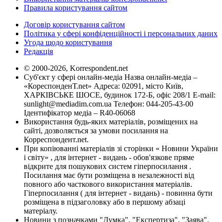
Правила користування сайтом
Договір користування сайтом
Політика у сфері конфіденційності і персональних даних
Угода щодо користування
Редакція
© 2000-2026, Korrespondent.net
Суб'єкт у сфері онлайн-медіа Назва онлайн-медіа –
«КореспонденТ.net» Адреса: 02091, місто Київ,
ХАРКІВСЬКЕ ШОСЕ, будинок 172-Б, офіс 208/1 E-mail:
sunlight@mediadim.com.ua
Телефон: 044-205-43-00
Ідентифікатор медіа – R40-06068
Використання будь-яких матеріалів, розміщених на
сайті, дозволяється за умови посилання на
Корреспондент.net.
При копіюванні матеріалів зі сторінки « Новини України
і світу» , для інтернет - видань - обов'язкове пряме
відкрите для пошукових систем гіперпосилання .
Посилання має бути розміщена в незалежності від
повного або часткового використання матеріалів.
Гіперпосилання ( для інтернет - видань) - повинна бути
розміщена в підзаголовку або в першому абзаці
матеріалу.
Новини з позначками "Думка", "Експертиза", "Заява",