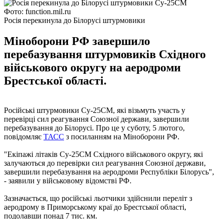
Фото: function.mil.ru
Росія перекинула до Білорусі штурмовики
Міноборони РФ завершило
перебазування штурмовиків Східного
військового округу на аеродроми
Брестської області.
Російські штурмовики Су-25СМ, які візьмуть участь у
перевірці сил реагування Союзної держави, завершили
перебазування до Білорусі. Про це у суботу, 5 лютого,
повідомляє
ТАСС
з посиланням на Міноборони РФ.
"Екіпажі літаків Су-25СМ Східного військового округу, які
залучаються до перевірки сил реагування Союзної держави,
завершили перебазування на аеродроми Республіки Білорусь",
- заявили у військовому відомстві РФ.
Зазначається, що російські льотчики здійснили переліт з
аеродрому в Приморському краї до Брестської області,
подолавши понад 7 тис. км.