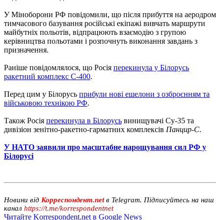
У Міноборони РФ повідомили, що після прибуття на аеродром
тимчасового базування російські екіпажі вивчать маршрути
майбутніх польотів, відпрацюють взаємодію з групою
керівництва польотами і розпочнуть виконання завдань з
призначення.
Раніше повідомлялося, що Росія
перекинула у Білорусь
ракетний комплекс С-400
.
Перед цим у Білорусь
прибули нові ешелони з озброєнням та
військовою технікою РФ
.
Також Росія
перекинула в Білорусь
винищувачі Су-35 та
дивізіон зенітно-ракетно-гарматних комплексів
Панцир-С
.
У НАТО заявили про масштабне нарощування сил РФ у
Білорусі
Новини від
Корреспондент.net
в Telegram. Підписуйтесь на наш
канал
https://t.me/korrespondentnet
Читайте Korrespondent.net в Google News