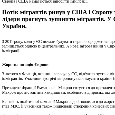
Європа і США намагаються запобігти імміграції
Потік мігрантів ринув у США і Європу з
лідери прагнуть зупинити мігрантів. У 
України.
З 2011 року, коли у ЄС почали будувати перші огородження, що
залишається однією із центральних. А нова загроза війни у Єв
імміграції.
Жорстка позиція Європи
3 лютого у Франції, яка нині головує у ЄС, відбулася зустріч 
іммігрантів. Учасники зустрічі запропонували змусити країни 
Президент Франції Емманюель Макрон готується до президентськи
Макрон протистоятиме кандидатам, особливо від правих, які х
Більшість політичної кампанії Макрона досі зводилася до жорстк
глав МЗС. Її учасники також ініціювали створення кризових сил 