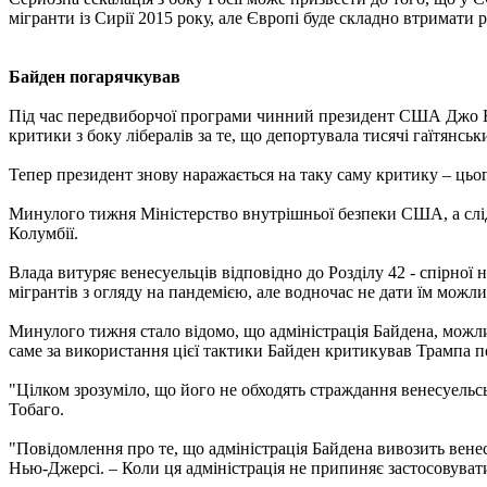
мігранти із Сирії 2015 року, але Європі буде складно втримати
Байден погарячкував
Під час передвиборчої програми чинний президент США Джо Бай
критики з боку лібералів за те, що депортувала тисячі гаїтянськ
Тепер президент знову наражається на таку саму критику – цьо
Минулого тижня Міністерство внутрішньої безпеки США, а слід
Колумбії.
Влада витуряє венесуельців відповідно до Розділу 42 - спірної
мігрантів з огляду на пандемією, але водночас не дати їм можл
Минулого тижня стало відомо, що адміністрація Байдена, можлив
саме за використання цієї тактики Байден критикував Трампа п
"Цілком зрозуміло, що його не обходять страждання венесуельсь
Тобаго.
"Повідомлення про те, що адміністрація Байдена вивозить вене
Нью-Джерсі. – Коли ця адміністрація не припиняє застосовувати