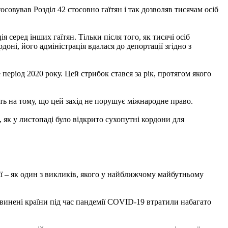
совував Розділ 42 стосовно гаїтян і так дозволяв тисячам осіб
ія серед інших гаїтян. Тільки після того, як тисячі осіб
доні, його адміністрація вдалася до депортації згідно з
період 2020 року. Цей стрибок стався за рік, протягом якого
ь на тому, що цей захід не порушує міжнародне право.
 як у листопаді було відкрито сухопутні кордони для
ії – як один з викликів, якого у найближчому майбутньому
звинені країни під час пандемії COVID-19 втратили набагато