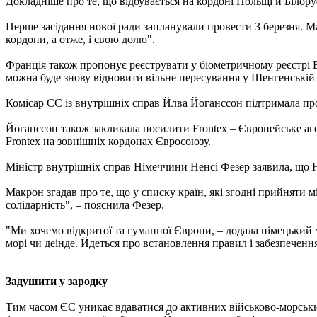
Докладніше про те, що відбувається на кордоні Польщі й Білорус
Перше засідання нової ради запланували провести 3 березня. М
кордони, а отже, і свою долю".
Франція також пропонує реєструвати у біометричному реєстрі E
можна буде знову відновити вільне пересування у Шенгенській з
Комісар ЄС із внутрішніх справ Йлва Йоганссон підтримала проп
Йоганссон також закликала посилити Frontex – Європейське аге
Frontex на зовнішніх кордонах Євросоюзу.
Міністр внутрішніх справ Німеччини Ненсі Фезер заявила, що 
Макрон згадав про те, що у списку країн, які згодні прийняти м
солідарність", – пояснила Фезер.
"Ми хочемо відкритої та гуманної Європи, – додала німецький
морі чи деінде. Йдеться про встановлення правил і забезпеченн
Задушити у зародку
Тим часом ЄС уникає вдаватися до активних військово-морських 