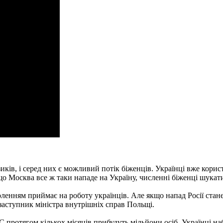
зиків, і серед них є можливий потік біженців. Українці вже кори
осква все ж таки нападе на Україну, численні біженці шукатим
воленням приймає на роботу українців. Але якщо напад Росії стан
заступник міністра внутрішніх справ Польщі.
С протягом кількох місяців прибудуть мільйони осіб. Українці на