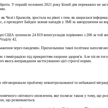
броти. У першій половині 2021 року Білий дім переважно не засто
ьми.
 як Чилі і Бразилія, зростала на рівні з тим, як ширилася інформац
с, а президент Байден зазнав нападів у ЗМІ за заворушення на кор
дні США зупинили 24 819 венесуельців порівняно з 206 за той же 
озділу 42.
раження через пандемію. Прихильники такої політики наполягают
 з імміграцією під прикриттям охорони здоров'я. Але після того,
ч якесь виправдання застосуванню цієї строгої норми.
кож обговорювали проблему неконтрольованої та небажаної міграц
омічного світового оновлення, яке полягає також у тому, що ро
їни, що розвиваються.