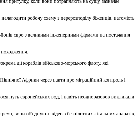
ння притулку, коли вони потрапляють на сушу, зазначає
и налагодити робочу схему з перерозподілу біженців, натомість
ільйонів євро з великими інженерними фірмами на постачання
ї походження.
рема дії кораблів військово-морського флоту, які
 Північної Африки через пакти про міграційний контроль і
 досягнуть європейських вод, і навіть неодноразовов викликали
ема, вони об'єднують відео з безпілотних літальних апаратів,