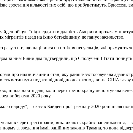
 різке зростання кількості тих осіб, що прибуватимуть. Брюссел
ден обіцяв "підтвердити відданість Америки прохачам притулку 
их мігрантів назад на їхню батьківщину, де панує насильство.
го разу за те, що націлився на потік венесуельців, які прямують
ом за ним Білий дім підтвердили, що Сполучені Штати почнуть д
 норми про надзвичайний стан, яку раніше застосовувала адмініс
ивість встигнути подати відповідно до законодавства США заяву 
о, пішла навіть далі, коли через третю країну депортувала венес
еред виборами 2020 року.
кого народу", – сказав Байден про Трампа у 2020 році після пові
суельців через треті країни, викликають крайнє занепокоєння, –
 норму зі зведення імміграційних законів Трампа, то вона відверт