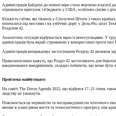
Адміністрація Байдена до певної міри стала жертвою власної до
отримувати притулок і в'їжджати у США, особливо сім'ям з діт
Кількість гаїтян, які тікають у Сполучені Штати з таких країнах,
опинилися під мостами і на узбіччях доріг у Дель-Ріо, штат Теха
Розділом 42.
Аналогічна ситуація відбувається зараз із венесуельцями. У гру
адміністрація була вкрай стриманою у використанні проти них Р
Адміністрація виправдовує застосування Розділу 42 ризиком за
Правозахисники кажуть, що Розділ 42 застосовують для боротьби
вакцинованих мандрівників, складно побачити, що може бути хо
Проблема майбутнього
На саміті The Davos Agenda 2022, що відбувся 17–21 січня, та
людству не уникнути.
Пояснюється це нерівністю та несправедливістю поточного екон
менше в плані рівня життя та технологічного прогресу, ніж кра