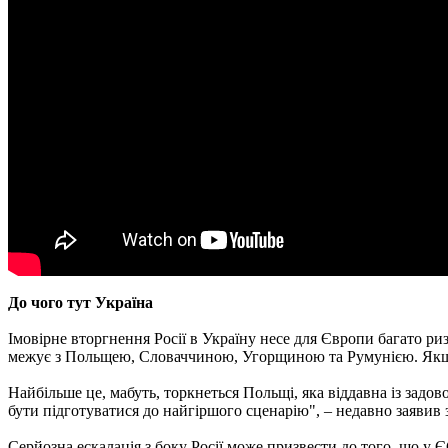
До чого тут Україна
Імовірне вторгнення Росії в Україну несе для Європи багато ри
межує з Польщею, Словаччиною, Угорщиною та Румунією. Якщо М
Найбільше це, мабуть, торкнеться Польщі, яка віддавна із задо
бути підготуватися до найгіршого сценарію", – недавно заявив 
Серйозна ескалація з боку Росії може призвести до того, що у Є