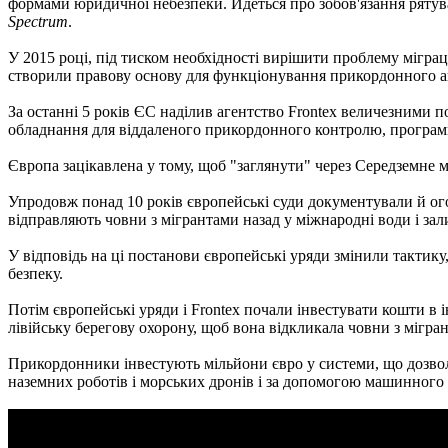
формами юридичної небезпеки. Йдеться про зобов'язання рятува
Spectrum
.
У 2015 році, під тиском необхідності вирішити проблему міграці
створили правову основу для функціонування прикордонного а
За останні 5 років ЄС наділив агентство Frontex величезними 
обладнання для віддаленого прикордонного контролю, програмн
Європа зацікавлена ​​у тому, щоб "заглянути" через Середземне м
Упродовж понад 10 років європейські суди документували й ого
відправляють човни з мігрантами назад у міжнародні води і зал
У відповідь на ці постанови європейські уряди змінили тактику
безпеку.
Потім європейські уряди і Frontex почали інвестувати кошти в 
лівійську берегову охорону, щоб вона відкликала човни з мігра
Прикордонники інвестують мільйони євро у системи, що дозволя
наземних роботів і морських дронів і за допомогою машинного