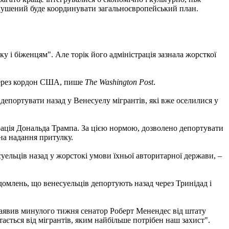
ь змушений буде координувати загальноєвропейський план.
і біженцям". Але торік його адміністрація зазнала жорсткої
 через кордон США, пише
The Washington Post
.
епортувати назад у Венесуелу мігрантів, які вже оселилися у
трація Дональда Трампа. За цією нормою, дозволено депортувати
на надання притулку.
уельців назад у жорстокі умови їхньої авторитарної держави, –
домлень, що венесуельців депортують назад через Тринідад і
 заявив минулого тижня сенатор Роберт Менендес від штату
ається від мігрантів, яким найбільше потрібен наш захист".