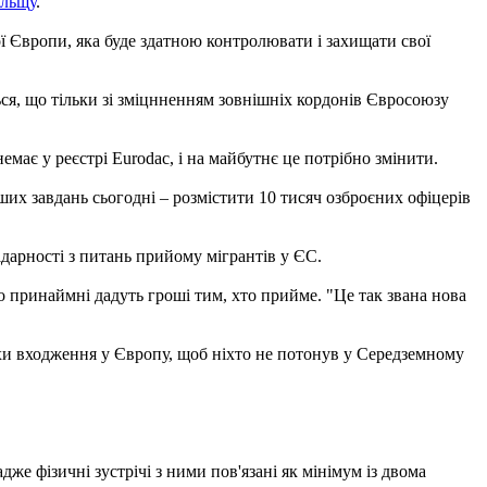
ольщу
.
ї Європи, яка буде здатною контролювати і захищати свої
ся, що тільки зі зміцнненням зовнішніх кордонів Євросоюзу
має у реєстрі Eurodac, і на майбутнє це потрібно змінити.
их завдань сьогодні – розмістити 10 тисяч озброєних офіцерів
арності з питань прийому мігрантів у ЄС.
то принаймні дадуть гроші тим, хто прийме. "Це так звана нова
яхи входження у Європу, щоб ніхто не потонув у Середземному
же фізичні зустрічі з ними пов'язані як мінімум із двома