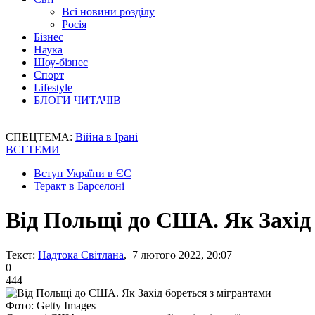
Всі новини розділу
Росія
Бізнес
Наука
Шоу-бізнес
Спорт
Lifestyle
БЛОГИ ЧИТАЧІВ
СПЕЦТЕМА:
Війна в Ірані
ВСІ ТЕМИ
Вступ України в ЄС
Теракт в Барселоні
Від Польщі до США. Як Захід 
Текст:
Надтока Світлана
, 7 лютого 2022, 20:07
0
444
Фото: Getty Images