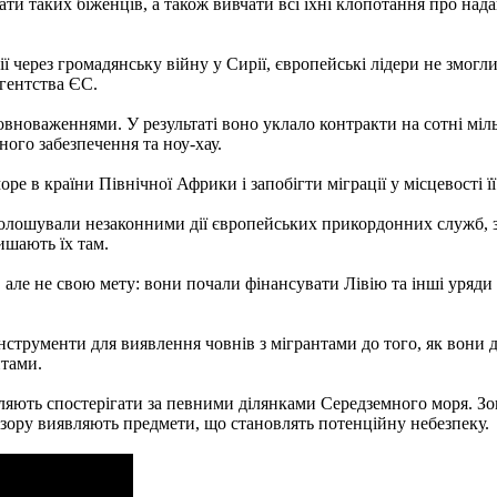
ти таких біженців, а також вивчати всі їхні клопотання про нада
ї через громадянську війну у Сирії, європейські лідери не змогл
гентства ЄС.
повноваженнями. У результаті воно уклало контракти на сотні м
ого забезпечення та ноу-хау.
оре в країни Північної Африки і запобігти міграції у місцевості ї
лошували незаконними дії європейських прикордонних служб, зок
ишають їх там.
, але не свою мету: вони почали фінансувати Лівію та інші уряди
інструменти для виявлення човнів з мігрантами до того, як вони
нтами.
ють спостерігати за певними ділянками Середземного моря. Зокр
 зору виявляють предмети, що становлять потенційну небезпеку.