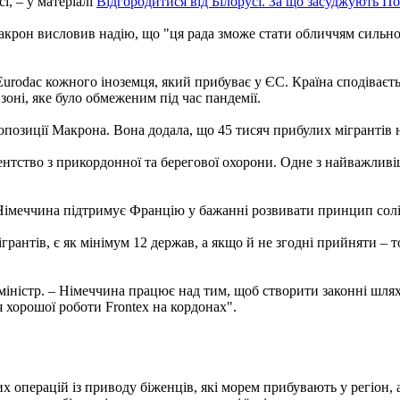
і, – у матеріалі
Відгородитися від Білорусі. За що засуджують П
акрон висловив надію, що "ця рада зможе стати обличчям сильно
urodac кожного іноземця, який прибуває у ЄС. Країна сподіваєть
оні, яке було обмеженим під час пандемії.
озиції Макрона. Вона додала, що 45 тисяч прибулих мігрантів не
нтство з прикордонної та берегової охорони. Одне з найважливіш
Німеччина підтримує Францію у бажанні розвивати принцип солід
ігрантів, є як мінімум 12 держав, а якщо й не згодні прийняти – 
 міністр. – Німеччина працює над тим, щоб створити законні шл
я хорошої роботи Frontex на кордонах".
операцій із приводу біженців, які морем прибувають у регіон, ад