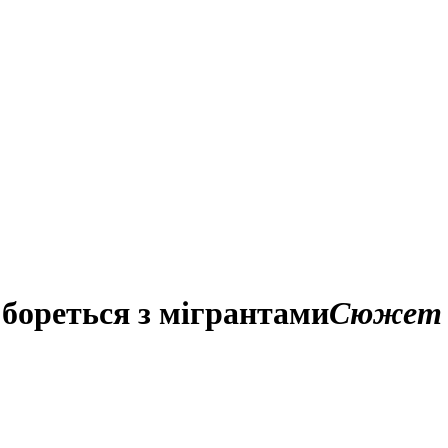
бореться з мігрантами
Сюжет