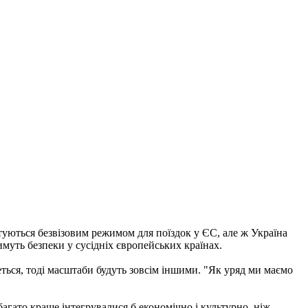
стуються безвізовим режимом для поїздок у ЄС, але ж Україна
уть безпеки у сусідніх європейських країнах.
еться, тоді масштаби будуть зовсім іншими. "Як уряд ми маємо
багато краще інтегрувалися б економічно і культурно, ніж