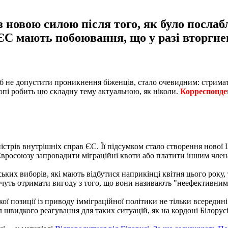
 новою силою після того, як було послаб
ЄС мають побоювання, що у разі вторгнен
б не допустити проникнення біженців, стало очевидним: стримат
ропі робить цю складну тему актуальною, як ніколи.
Корреспонден
міністрів внутрішніх справ ЄС. Її підсумком стало створення нов
Євросоюзу запровадити міграційні квоти або платити іншим член
х виборів, які мають відбутися наприкінці квітня цього року, т
очуть отримати вигоду з того, що вони називають "неефективни
ої позиції із приводу імміграційної політики не тільки всередині
швидкого реагування для таких ситуацій, як на кордоні Білорусі 