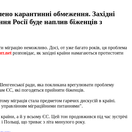
лено карантинні обмеження. Західні
ня Росії буде наплив біженців з
и міграцію неможливо. Досі, от уже багато років, ця проблема
т.net
розповідає, як західні країни намагаються протистояти
ої Шенгенської ради, яка покликана врегулювати проблему
ам ЄС, які погодяться прийняти біженців.
ому міграція стала предметом гарячих дискусій в країні.
м управлінням міграційними питаннями".
 країни, а й у всьому ЄС. Цей тон продовжився під час зустрічі
і Польщі, що триває з літа минулого року.