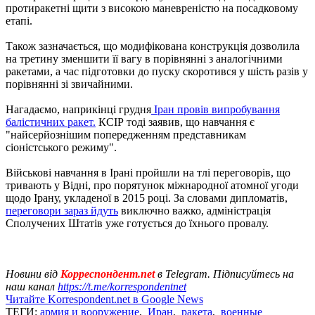
протиракетні щити з високою маневреністю на посадковому
етапі.
Також зазначається, що модифікована конструкція дозволила
на третину зменшити її вагу в порівнянні з аналогічними
ракетами, а час підготовки до пуску скоротився у шість разів у
порівнянні зі звичайними.
Нагадаємо, наприкінці грудня
Іран провів випробування
балістичних ракет.
КСІР тоді заявив, що навчання є
"найсерйознішим попередженням представникам
сіоністського режиму".
Військові навчання в Ірані пройшли на тлі переговорів, що
тривають у Відні, про порятунок міжнародної атомної угоди
щодо Ірану, укладеної в 2015 році. За словами дипломатів,
переговори зараз йдуть
виключно важко, адміністрація
Сполучених Штатів уже готується до їхнього провалу.
Новини від
Корреспондент.net
в Telegram. Підписуйтесь на
наш канал
https://t.me/korrespondentnet
Читайте Korrespondent.net в Google News
ТЕГИ:
армия и вооружение
,
Иран
,
ракета
,
военные