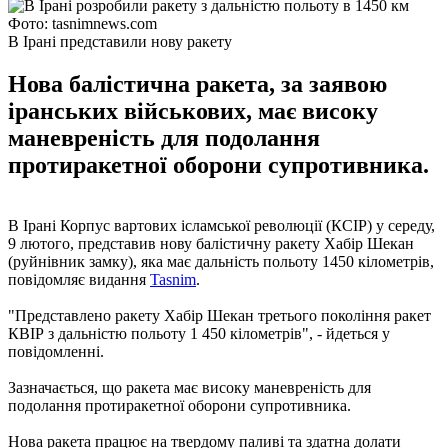
Фото: tasnimnews.com
В Ірані представили нову ракету
Нова балістична ракета, за заявою
іранських військових, має високу
маневреність для подолання
протиракетної оборони супротивника.
В Ірані Корпус вартових ісламської революції (КСІР) у середу,
9 лютого, представив нову балістичну ракету Хабір Шекан
(руйнівник замку), яка має дальність польоту 1450 кілометрів,
повідомляє видання
Tasnim
.
"Представлено ракету Хабір Шекан третього покоління ракет
КВІР з дальністю польоту 1 450 кілометрів", - йдеться у
повідомленні.
Зазначається, що ракета має високу маневреність для
подолання протиракетної оборони супротивника.
Нова ракета працює на твердому паливі та здатна долати