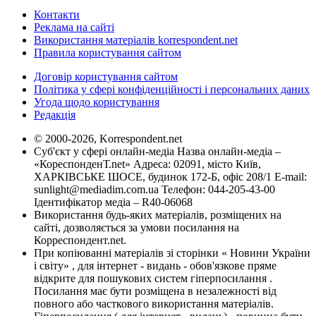
Контакти
Реклама на сайті
Використання матеріалів korrespondent.net
Правила користування сайтом
Договір користування сайтом
Політика у сфері конфіденційності і персональних даних
Угода щодо користування
Редакція
© 2000-2026, Korrespondent.net
Суб'єкт у сфері онлайн-медіа Назва онлайн-медіа –
«КореспонденТ.net» Адреса: 02091, місто Київ,
ХАРКІВСЬКЕ ШОСЕ, будинок 172-Б, офіс 208/1 E-mail:
sunlight@mediadim.com.ua
Телефон: 044-205-43-00
Ідентифікатор медіа – R40-06068
Використання будь-яких матеріалів, розміщених на
сайті, дозволяється за умови посилання на
Корреспондент.net.
При копіюванні матеріалів зі сторінки « Новини України
і світу» , для інтернет - видань - обов'язкове пряме
відкрите для пошукових систем гіперпосилання .
Посилання має бути розміщена в незалежності від
повного або часткового використання матеріалів.