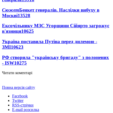
Сюжет
Бенкет генералів. Наслідки вибуху в
Москві
13528
Ексочільнику МЗС Угорщини Сійярто загрожує
в'язниця
10625
Україна поставила Путіна перед дилемою -
ЗМІ
10623
РФ створила "українську бригаду" з полонених
- ISW
10275
Читати коментарі
Повна версія сайту
Facebook
Twitter
RSS-стрічки
E-mail розсилка