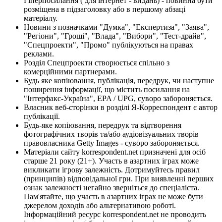
Гіперпосилання ( для інтернет - видань) - повинна бути
розміщена в підзаголовку або в першому абзаці
матеріалу.
Новини з позначками "Думка", "Експертиза", "Заява",
"Регіони", "Гроші", "Влада", "Вибори", "Тест-драйв",
"Спецпроекти", "Промо" публікуються на правах
реклами.
Розділ Спецпроекти створюється спільно з
комерційними партнерами.
Будь яке копіювання, публікація, передрук, чи наступне
поширення інформації, що містить посилання на
"Інтерфакс-Україна", EPA / UPG, суворо забороняється.
Власник веб-сторінки в розділі Я-Корреспондент є автор
публікації.
Будь-яке копіювання, передрук та відтворення
фотографічних творів та/або аудіовізуальних творів
правовласника Getty Images - суворо забороняється.
Матеріали сайту korrespondent.net призначені для осіб
старше 21 року (21+). Участь в азартних іграх може
викликати ігрову залежність. Дотримуйтесь правил
(принципів) відповідальної гри. При виявленні перших
ознак залежності негайно зверніться до спеціаліста.
Пам'ятайте, що участь в азартних іграх не може бути
джерелом доходів або альтернативою роботі.
Інформаційний ресурс korrespondent.net не проводить