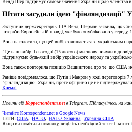
Венді Шер підтримує самовизначення України щодо членства
Штати засудили ідею "фінляндизації" У
Заступник держсекретаря США Венді Шерман заявила, що Сполу
інтерв'ю Європейській правді, яке було опубліковано у середу, 
Вона наголосила, що цей вибір залишається за українським нар
"Це ваш вибір. І сьогодні (15 лютого) ми знову почули відпові
підтримуємо будь-який вибір українського народу та українсько
Вона також повторила позицію Вашингтона про те, що США не
Раніше повідомлялося, що Путін і Макрон у ході переговорів 7
"фінляндизацію" України, проте офіційно це не підтверджувал
Кремлі
.
Новини від
Корреспондент.net
в Telegram. Підписуйтесь на на
Читайте Korrespondent.net в Google News
ТЕГИ:
США
,
НАТО
,
НАТО-Украина
,
Украина-США
Якщо ви помітили помилку, виділіть необхідний текст і натисніт