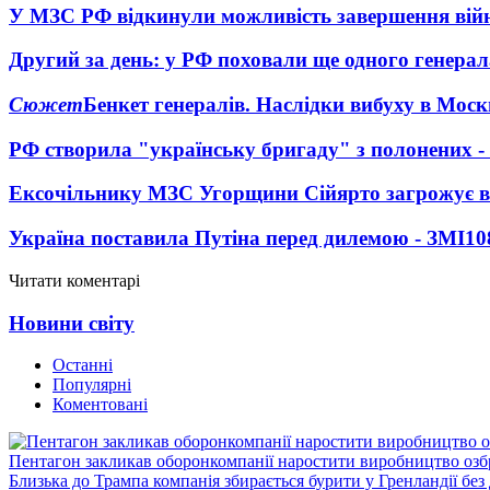
У МЗС РФ відкинули можливість завершення вій
Другий за день: у РФ поховали ще одного генерал
Сюжет
Бенкет генералів. Наслідки вибуху в Моск
РФ створила "українську бригаду" з полонених -
Ексочільнику МЗС Угорщини Сійярто загрожує в
Україна поставила Путіна перед дилемою - ЗМІ
10
Читати коментарі
Новини світу
Останні
Популярні
Коментовані
Пентагон закликав оборонкомпанії наростити виробництво озб
Близька до Трампа компанія збирається бурити у Гренландії без