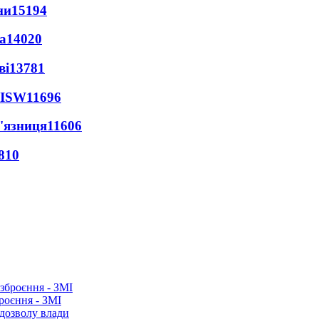
ни
15194
а
14020
ві
13781
 ISW
11696
'язниця
11606
810
роєння - ЗМІ
 дозволу влади