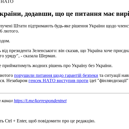
 в НАТО
країни, додавши, що це питання має вир
чені Штати підтримають будь-яке рішення України щодо членств
16 лютого.
одом.
дь від президента Зеленського: він сказав, що Україна хоче приє
го уряду", - сказала Шерман.
 прийматимуть жодних рішень про Україну без України.
 лютого
порушили питання щодо гарантій безпеки
та ситуації на
ося. Незабаром
генсек НАТО виступив проти
ідеї "фінляндизації
ш канал
https://t.me/korrespondentnet
ь Ctrl + Enter, щоб повідомити про це редакцію.