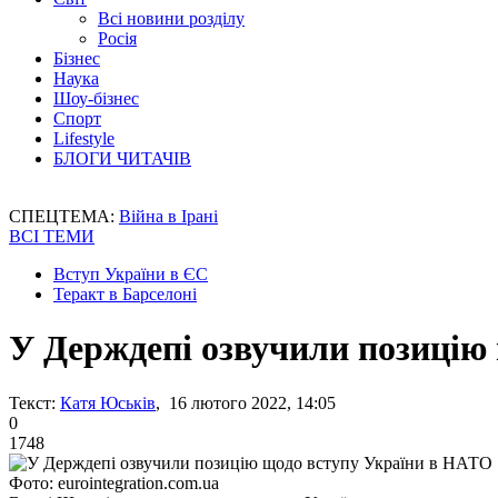
Всі новини розділу
Росія
Бізнес
Наука
Шоу-бізнес
Спорт
Lifestyle
БЛОГИ ЧИТАЧІВ
СПЕЦТЕМА:
Війна в Ірані
ВСІ ТЕМИ
Вступ України в ЄС
Теракт в Барселоні
У Держдепі озвучили позицію
Текст:
Катя Юськів
, 16 лютого 2022, 14:05
0
1748
Фото: eurointegration.com.ua