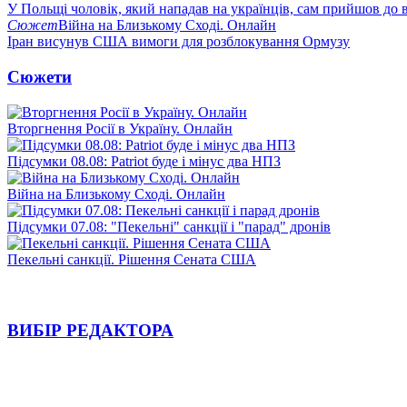
У Польщі чоловік, який нападав на українців, сам прийшов до в
Сюжет
Війна на Близькому Сході. Онлайн
Іран висунув США вимоги для розблокування Ормузу
Сюжети
Вторгнення Росії в Україну. Онлайн
Підсумки 08.08: Patriot буде і мінус два НПЗ
Війна на Близькому Сході. Онлайн
Підсумки 07.08: "Пекельні" санкції і "парад" дронів
Пекельні санкції. Рішення Сената США
ВИБІР РЕДАКТОРА