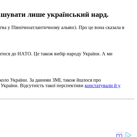
ішувати лише український нард.
а у Північноатлантичному альянсі. Про це вона сказала в
днатися до НАТО. Це також вибір народу України. А ми
вколо України. За даними ЗМІ, також йшлося про
" України. Відсутність такої перспективи
констатували й у