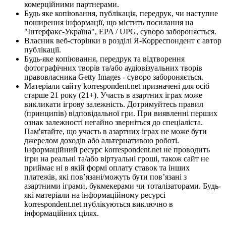
комерційними партнерами.
Будь яке копіювання, публікація, передрук, чи наступне
поширення інформації, що містить посилання на
"Інтерфакс-Україна", EPA / UPG, суворо забороняється.
Власник веб-сторінки в розділі Я-Корреспондент є автор
публікації.
Будь-яке копіювання, передрук та відтворення
фотографічних творів та/або аудіовізуальних творів
правовласника Getty Images - суворо забороняється.
Матеріали сайту korrespondent.net призначені для осіб
старше 21 року (21+). Участь в азартних іграх може
викликати ігрову залежність. Дотримуйтесь правил
(принципів) відповідальної гри. При виявленні перших
ознак залежності негайно зверніться до спеціаліста.
Пам'ятайте, що участь в азартних іграх не може бути
джерелом доходів або альтернативою роботі.
Інформаційний ресурс korrespondent.net не проводить
ігри на реальні та/або віртуальні гроші, також сайт не
приймає ні в якій формі оплату ставок та інших
платежів, які пов’язані/можуть бути пов’язані з
азартними іграми, букмекерами чи тоталізаторами. Будь-
які матеріали на інформаційному ресурсі
korrespondent.net публікуються виключно в
інформаційних цілях.