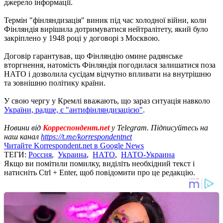
джерело інформації.
Термін "фінляндизація" виник під час холодної війни, коли
Фінляндія вирішила дотримуватися нейтралітету, який було
закріплено у 1948 році у договорі з Москвою.
Договір гарантував, що Фінляндію омине радянське
вторгнення, натомість Фінляндія погодилася залишатися поза
НАТО і дозволила сусідам відчутно впливати на внутрішню
та зовнішню політику країни.
У свою чергу у Кремлі вважають, що зараз ситуація навколо
України, радше, є "антифінляндизацією"
.
Новини від
Корреспондент.net
у Telegram. Підписуйтесь на
наш канал
https://t.me/korrespondentnet
Читайте Korrespondent.net в Google News
ТЕГИ:
Россия
,
Украина
,
НАТО
,
НАТО-Украина
Якщо ви помітили помилку, виділіть необхідний текст і
натисніть Ctrl + Enter, щоб повідомити про це редакцію.