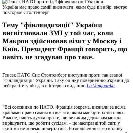
Україна має право самій визначати, яким буде її вибір, вкотре
повторює Столтенберг
Тему "фінляндизації" України
висвітлювали ЗМІ у той час, коли
Макрон здійснював візит у Москву і
Київ. Президент Франції говорить, що
навіть не згадував про таке.
Генсек НАТО Єнс Столтенберг виступив проти так званої
"фінляндизації" України. Таку оцінку поверненню України до
нейтралітету він дав в інтерв'ю виданню
La Vanguardia
.
"Всі союзники по НАТО, Франція зокрема, визнали за всіма
країнами право самим визначати, яким має бути їхній шлях.
Власне, навіть думка про те, що великим державам можна
вирішувати, що робити сусідам, – це насправді той світ, у
який ми не хочемо повертатися. Розподілення сфер впливу