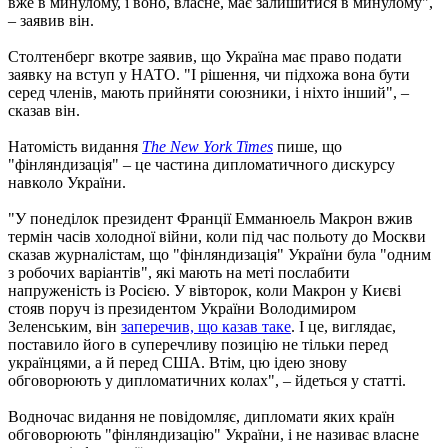
вже в минулому, і воно, власне, має залишитися в минулому",
– заявив він.
Столтенберг вкотре заявив, що Україна має право подати
заявку на вступ у НАТО. "І рішення, чи підхожа вона бути
серед членів, мають прийняти союзники, і ніхто інший", –
сказав він.
Натомість видання
The New York Times
пише, що
"фінляндизація" – це частина дипломатичного дискурсу
навколо України.
"У понеділок президент Франції Емманюель Макрон вжив
термін часів холодної війни, коли під час польоту до Москви
сказав журналістам, що "фінляндизація" України була "одним
з робочих варіантів", які мають на меті послабити
напруженість із Росією. У вівторок, коли Макрон у Києві
стояв поруч із президентом України Володимиром
Зеленським, він
заперечив, що казав таке
. І це, виглядає,
поставило його в суперечливу позицію не тільки перед
українцями, а й перед США. Втім, цю ідею знову
обговорюють у дипломатичних колах", – йдеться у статті.
Водночас видання не повідомляє, дипломати яких країн
обговорюють "фінляндизацію" України, і не називає власне