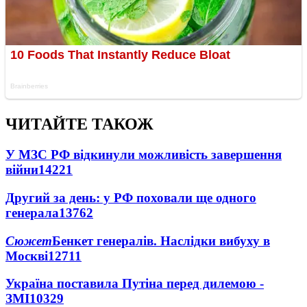
ЧИТАЙТЕ ТАКОЖ
У МЗС РФ відкинули можливість завершення
війни
14221
Другий за день: у РФ поховали ще одного
генерала
13762
Сюжет
Бенкет генералів. Наслідки вибуху в
Москві
12711
Україна поставила Путіна перед дилемою -
ЗМІ
10329