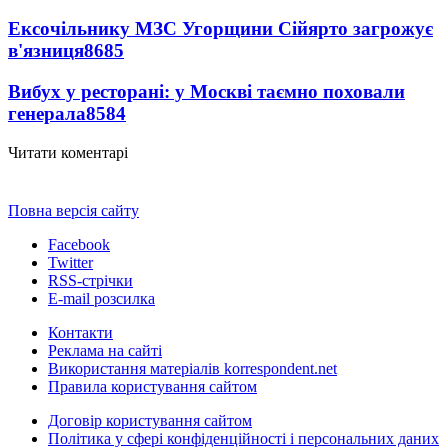
Ексочільнику МЗС Угорщини Сійярто загрожує
в'язниця
8685
Вибух у ресторані: у Москві таємно поховали
генерала
8584
Читати коментарі
Повна версія сайту
Facebook
Twitter
RSS-стрічки
E-mail розсилка
Контакти
Реклама на сайті
Використання матеріалів korrespondent.net
Правила користування сайтом
Договір користування сайтом
Політика у сфері конфіденційності і персональних даних