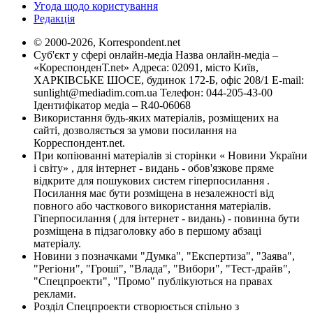
Угода щодо користування
Редакція
© 2000-2026, Korrespondent.net
Суб'єкт у сфері онлайн-медіа Назва онлайн-медіа –
«КореспонденТ.net» Адреса: 02091, місто Київ,
ХАРКІВСЬКЕ ШОСЕ, будинок 172-Б, офіс 208/1 E-mail:
sunlight@mediadim.com.ua
Телефон: 044-205-43-00
Ідентифікатор медіа – R40-06068
Використання будь-яких матеріалів, розміщених на
сайті, дозволяється за умови посилання на
Корреспондент.net.
При копіюванні матеріалів зі сторінки « Новини України
і світу» , для інтернет - видань - обов'язкове пряме
відкрите для пошукових систем гіперпосилання .
Посилання має бути розміщена в незалежності від
повного або часткового використання матеріалів.
Гіперпосилання ( для інтернет - видань) - повинна бути
розміщена в підзаголовку або в першому абзаці
матеріалу.
Новини з позначками "Думка", "Експертиза", "Заява",
"Регіони", "Гроші", "Влада", "Вибори", "Тест-драйв",
"Спецпроекти", "Промо" публікуються на правах
реклами.
Розділ Спецпроекти створюється спільно з