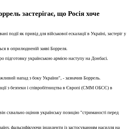
ррель застерігає, що Росія хоче
події як привід для військової ескалації в Україні, застеріг у
ься в оприлюдненій заяві Борреля.
ро підготовку українською армією наступу на Донбасі.
жливий напад з боку України", - зазначив Боррель.
ації з безпеки і співробітництва в Європі (СММ ОБСЄ) в
він схвально оцінив українську позицію "стриманості перед
аїну, фальсифікуючи інциденти із застосуванням насилля на