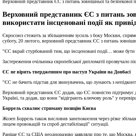
Верховний представник ЄС з питань зовнішньої та безпекової 
Верховний представник ЄС з питань зовн
використати інсценовані події як привід
Євросоюз стежить за збільшенням зусиль з боку Москви, спрямов
суботу, 20 лютого, верховний представник ЄС з питань зовнішн
"ЄС вкрай стурбований тим, що інсценовані події… може бути ви
Застереження очільника європейської дипломатії прозвучало пі
ЄС не вірить твердженням про наступ України на Донбасі
"ЄС не бачить підстав для звинувачень, що лунають з непідконт
Верховний представник ЄС додав, що ЄС повністю підтримує дія
Україні, та додав, що вони "відіграють ключову роль" у перевірц
Боррель схвалює стриману позицію Києва
Жозеп Боррель також висловив занепокоєння через різке збільш
лицем провокацій та спроб дестабілізації" ситуації.
Раніше ЄС та США неодноразово заявляли про те, що Москва, на