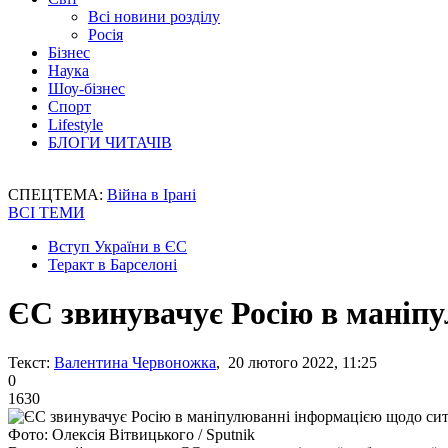
Всі новини розділу
Росія
Бізнес
Наука
Шоу-бізнес
Спорт
Lifestyle
БЛОГИ ЧИТАЧІВ
СПЕЦТЕМА:
Війна в Ірані
ВСІ ТЕМИ
Вступ України в ЄС
Теракт в Барселоні
ЄС звинувачує Росію в маніпу
Текст:
Валентина Червоножка
, 20 лютого 2022, 11:25
0
1630
Фото: Олексія Вітвицького / Sputnik