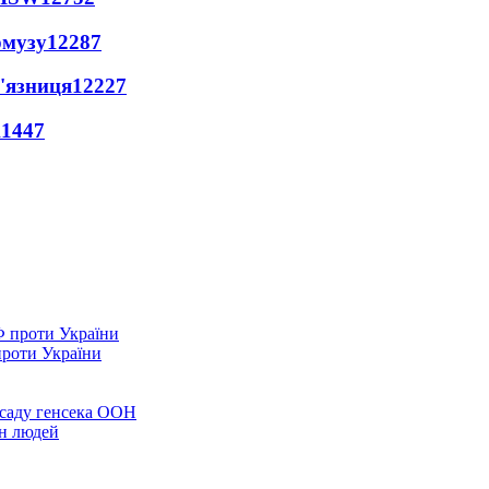
рмузу
12287
'язниця
12227
11447
проти України
осаду генсека ООН
он людей