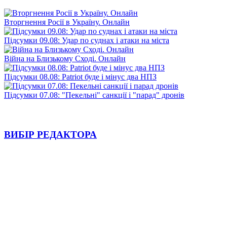
Вторгнення Росії в Україну. Онлайн
Підсумки 09.08: Удар по суднах і атаки на міста
Війна на Близькому Сході. Онлайн
Підсумки 08.08: Patriot буде і мінус два НПЗ
Підсумки 07.08: "Пекельні" санкції і "парад" дронів
ВИБІР РЕДАКТОРА