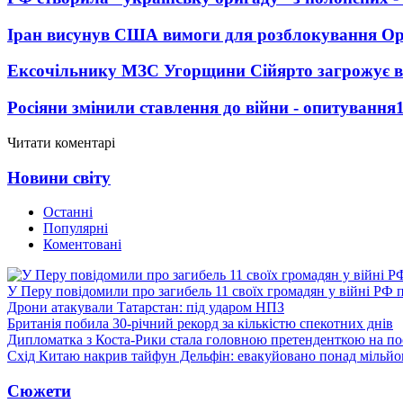
Іран висунув США вимоги для розблокування О
Ексочільнику МЗС Угорщини Сійярто загрожує в
Росіяни змінили ставлення до війни - опитування
Читати коментарі
Новини світу
Останні
Популярні
Коментовані
У Перу повідомили про загибель 11 своїх громадян у війні РФ 
Дрони атакували Татарстан: під ударом НПЗ
Британія побила 30-річний рекорд за кількістю спекотних днів
Дипломатка з Коста-Рики стала головною претенденткою на п
Схід Китаю накрив тайфун Дельфін: евакуйовано понад мільй
Сюжети