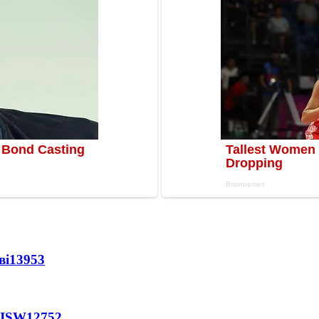
ві
13953
 ISW
12752