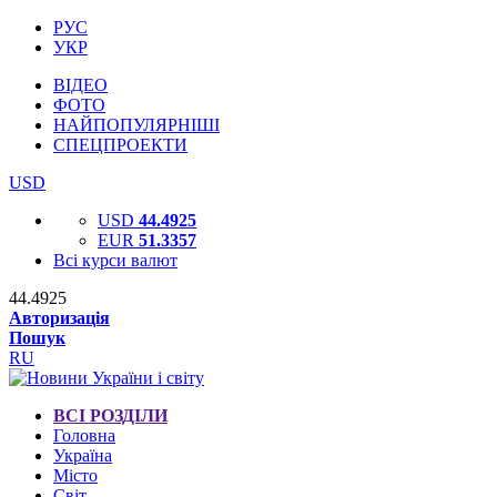
РУС
УКР
ВІДЕО
ФОТО
НАЙПОПУЛЯРНІШІ
СПЕЦПРОЕКТИ
USD
USD
44.4925
EUR
51.3357
Всі курси валют
44.4925
Авторизація
Пошук
RU
ВСІ РОЗДІЛИ
Головна
Україна
Місто
Світ