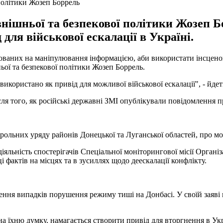
політики Жозеп Боррель
ішньої та безпекової політики Жозеп Бо
 для військової ескалації в Україні.
аних на маніпулювання інформацією, аби використати інсценовані 
ьої та безпекової політики Жозеп Боррель.
користано як привід для можливої військової ескалації", - йдет
сля того, як російські державні ЗМІ опублікували повідомлення п
рольних уряду районів Донецької та Луганської областей, про мо
льність спостерігачів Спеціальної моніторингової місії Організ
і фактів на місцях та в зусиллях щодо деескалації конфлікту.
ення випадків порушення режиму тиші на Донбасі. У своїй заяві 
 їхню думку, намагається створити привід для вторгнення в Укр