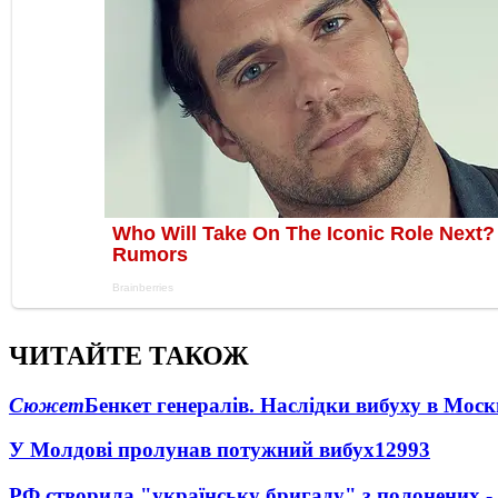
ЧИТАЙТЕ ТАКОЖ
Сюжет
Бенкет генералів. Наслідки вибуху в Моск
У Молдові пролунав потужний вибух
12993
РФ створила "українську бригаду" з полонених -