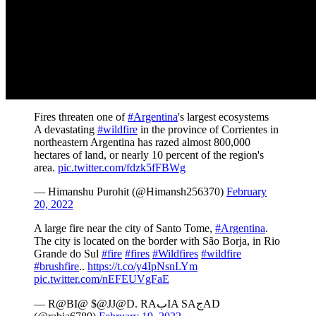
Fires threaten one of
#Argentina
's largest ecosystems
A devastating
#wildfire
in the province of Corrientes in
northeastern Argentina has razed almost 800,000
hectares of land, or nearly 10 percent of the region's
area.
pic.twitter.com/fdzk5fFBWg
— Himanshu Purohit (@Himansh256370)
February
20, 2022
A large fire near the city of Santo Tome,
#Argentina
.
The city is located on the border with São Borja, in Rio
Grande do Sul
#fire
#fires
#Wildfires
#wildfire
#brushfire
..
https://t.co/y4IpNsnLYm
pic.twitter.com/nEFEUVgFaE
— R@BI@ $@JJ@D. RAبIA SAجAD