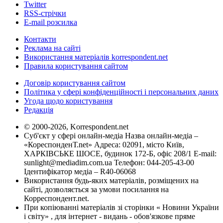
Twitter
RSS-стрічки
E-mail розсилка
Контакти
Реклама на сайті
Використання матеріалів korrespondent.net
Правила користування сайтом
Договір користування сайтом
Політика у сфері конфіденційності і персональних даних
Угода щодо користування
Редакція
© 2000-2026, Korrespondent.net
Суб'єкт у сфері онлайн-медіа Назва онлайн-медіа –
«КореспонденТ.net» Адреса: 02091, місто Київ,
ХАРКІВСЬКЕ ШОСЕ, будинок 172-Б, офіс 208/1 E-mail:
sunlight@mediadim.com.ua
Телефон: 044-205-43-00
Ідентифікатор медіа – R40-06068
Використання будь-яких матеріалів, розміщених на
сайті, дозволяється за умови посилання на
Корреспондент.net.
При копіюванні матеріалів зі сторінки « Новини України
і світу» , для інтернет - видань - обов'язкове пряме