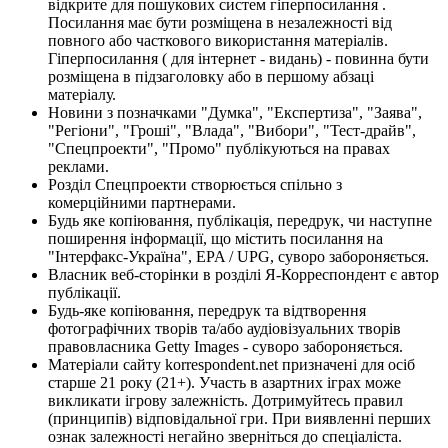
відкрите для пошукових систем гіперпосилання .
Посилання має бути розміщена в незалежності від
повного або часткового використання матеріалів.
Гіперпосилання ( для інтернет - видань) - повинна бути
розміщена в підзаголовку або в першому абзаці
матеріалу.
Новини з позначками "Думка", "Експертиза", "Заява",
"Регіони", "Гроші", "Влада", "Вибори", "Тест-драйв",
"Спецпроекти", "Промо" публікуються на правах
реклами.
Розділ Спецпроекти створюється спільно з
комерційними партнерами.
Будь яке копіювання, публікація, передрук, чи наступне
поширення інформації, що містить посилання на
"Інтерфакс-Україна", EPA / UPG, суворо забороняється.
Власник веб-сторінки в розділі Я-Корреспондент є автор
публікації.
Будь-яке копіювання, передрук та відтворення
фотографічних творів та/або аудіовізуальних творів
правовласника Getty Images - суворо забороняється.
Матеріали сайту korrespondent.net призначені для осіб
старше 21 року (21+). Участь в азартних іграх може
викликати ігрову залежність. Дотримуйтесь правил
(принципів) відповідальної гри. При виявленні перших
ознак залежності негайно зверніться до спеціаліста.