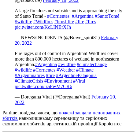
(@rabia6789)
February 19, 2022
A large fire does not subside and is approaching the city
of Santo Tomé -
#Corrientes
,
#Argentina
#SantoTomé
#wildfire
#Wildfires
#brushfire
#fire
#fires
pic.twitter.com/KcLINErXJh
— NEWS/INCIDENTS (@Brave_spirit81)
February
20, 2022
Fire rages out of control in Argentina! Wildfires cover
more than 800,000 hectares of wetland in northeastern
Argentina.
#Argentina
#wildfire
#climatechange
#wildlife
#Corrientes
#Weather
#Climate
#Argentinafires
#fire
#ArgentinePatagonia
#ClimateCrisis
#Environment
#Viral
pic.twitter.com/lzaFwM7CR6
— Doregama Viral (@DoregamaViral)
February 20,
2022
Раніше повідомлялося, що
пожежі завдали непоправних
збитків
навколишньому середовищу та серйозних
економічних збитків аргентинській провінції Коррієнтес.