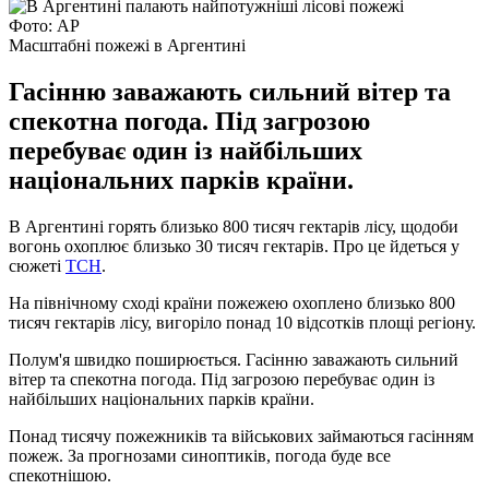
Фото: AP
Масштабні пожежі в Аргентині
Гасінню заважають сильний вітер та
спекотна погода. Під загрозою
перебуває один із найбільших
національних парків країни.
В Аргентині горять близько 800 тисяч гектарів лісу, щодоби
вогонь охоплює близько 30 тисяч гектарів. Про це йдеться у
сюжеті
ТСН
.
На північному сході країни пожежею охоплено близько 800
тисяч гектарів лісу, вигоріло понад 10 відсотків площі регіону.
Полум'я швидко поширюється. Гасінню заважають сильний
вітер та спекотна погода. Під загрозою перебуває один із
найбільших національних парків країни.
Понад тисячу пожежників та військових займаються гасінням
пожеж. За прогнозами синоптиків, погода буде все
спекотнішою.