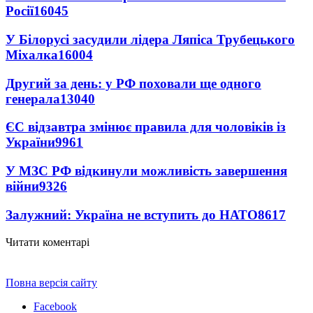
Росії
16045
У Білорусі засудили лідера Ляпіса Трубецького
Міхалка
16004
Другий за день: у РФ поховали ще одного
генерала
13040
ЄС відзавтра змінює правила для чоловіків із
України
9961
У МЗС РФ відкинули можливість завершення
війни
9326
Залужний: Україна не вступить до НАТО
8617
Читати коментарі
Повна версія сайту
Facebook