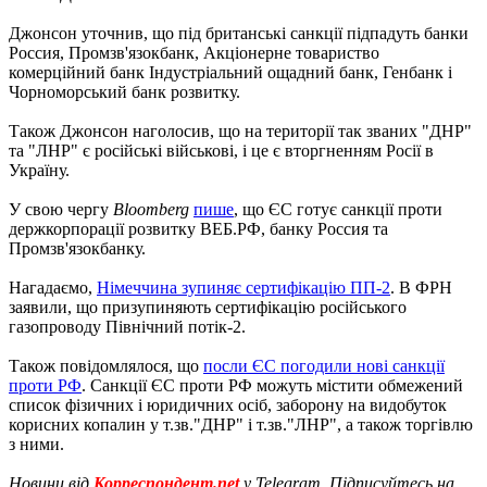
Джонсон уточнив, що під британські санкції підпадуть банки
Россия, Промзв'язокбанк, Акціонерне товариство
комерційний банк Індустріальний ощадний банк, Генбанк і
Чорноморський банк розвитку.
Також Джонсон наголосив, що на території так званих "ДНР"
та "ЛНР" є російські військові, і це є вторгненням Росії в
Україну.
У свою чергу
Bloomberg
пише
, що ЄС готує санкції проти
держкорпорації розвитку ВЕБ.РФ, банку Россия та
Промзв'язокбанку.
Нагадаємо,
Німеччина зупиняє сертифікацію ПП-2
. В ФРН
заявили, що призупиняють сертифікацію російського
газопроводу Північний потік-2.
Також повідомлялося, що
посли ЄС погодили нові санкції
проти РФ
. Санкції ЄС проти РФ можуть містити обмежений
список фізичних і юридичних осіб, заборону на видобуток
корисних копалин у т.зв."ДНР" і т.зв."ЛНР", а також торгівлю
з ними.
Новини від
Корреспондент.net
у Telegram. Підписуйтесь на