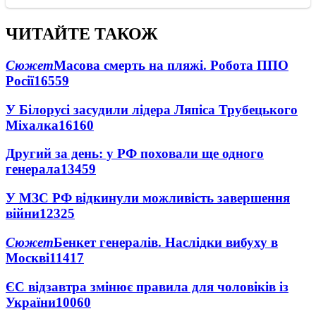
ЧИТАЙТЕ ТАКОЖ
Сюжет
Масова смерть на пляжі. Робота ППО
Росії
16559
У Білорусі засудили лідера Ляпіса Трубецького
Міхалка
16160
Другий за день: у РФ поховали ще одного
генерала
13459
У МЗС РФ відкинули можливість завершення
війни
12325
Сюжет
Бенкет генералів. Наслідки вибуху в
Москві
11417
ЄС відзавтра змінює правила для чоловіків із
України
10060