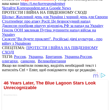
наш канал
https://t.me/korrespondentnet
Читайте Korrespondent.net в Google News
ПРОТЕСТИ І ВІЙНА НА ПІВДЕННОМУ СХОДІ
Шольц: Жахливий день для України і чорний день для Європи
Столтенберг про атаку Росії: Це безрозсудний напад
Джонсон пообіцяв рішучу відповідь РФ за напад на Україну
Генсек ООН закликав Путіна зупинити напад військ на
Україну
Сюжет
"Ви будете прокляті". Російські діячі культури - про
війну з Україною
СПЕЦТЕМА:
ПРОТЕСТИ І ВІЙНА НА ПІВДЕННОМУ
СХОДІ
ТЕГИ:
Россия
,
Украина
,
Британия
,
Украина-Россия
,
олигархи
,
санкции
,
Великобритания
Якщо ви помітили помилку, виділіть необхідний текст і
натисніть Ctrl + Enter, щоб повідомити про це редакцію.