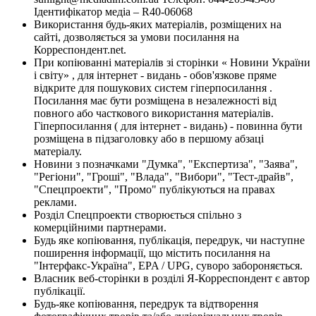
Ідентифікатор медіа – R40-06068
Використання будь-яких матеріалів, розміщених на
сайті, дозволяється за умови посилання на
Корреспондент.net.
При копіюванні матеріалів зі сторінки « Новини України
і світу» , для інтернет - видань - обов'язкове пряме
відкрите для пошукових систем гіперпосилання .
Посилання має бути розміщена в незалежності від
повного або часткового використання матеріалів.
Гіперпосилання ( для інтернет - видань) - повинна бути
розміщена в підзаголовку або в першому абзаці
матеріалу.
Новини з позначками "Думка", "Експертиза", "Заява",
"Регіони", "Гроші", "Влада", "Вибори", "Тест-драйв",
"Спецпроекти", "Промо" публікуються на правах
реклами.
Розділ Спецпроекти створюється спільно з
комерційними партнерами.
Будь яке копіювання, публікація, передрук, чи наступне
поширення інформації, що містить посилання на
"Інтерфакс-Україна", EPA / UPG, суворо забороняється.
Власник веб-сторінки в розділі Я-Корреспондент є автор
публікації.
Будь-яке копіювання, передрук та відтворення