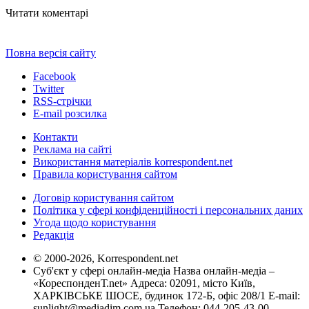
Читати коментарі
Повна версія сайту
Facebook
Twitter
RSS-стрічки
E-mail розсилка
Контакти
Реклама на сайті
Використання матеріалів korrespondent.net
Правила користування сайтом
Договір користування сайтом
Політика у сфері конфіденційності і персональних даних
Угода щодо користування
Редакція
© 2000-2026, Korrespondent.net
Суб'єкт у сфері онлайн-медіа Назва онлайн-медіа –
«КореспонденТ.net» Адреса: 02091, місто Київ,
ХАРКІВСЬКЕ ШОСЕ, будинок 172-Б, офіс 208/1 E-mail:
sunlight@mediadim.com.ua
Телефон: 044-205-43-00