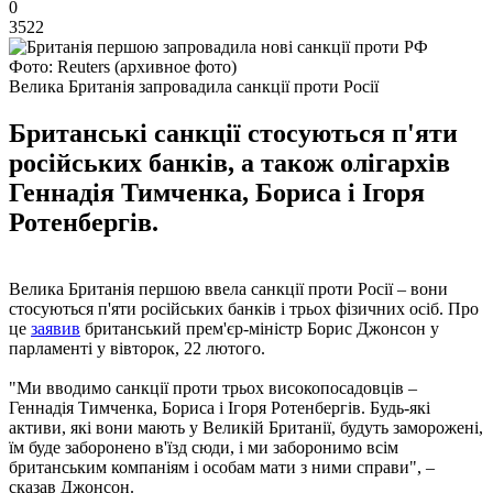
0
3522
Фото: Reuters (архивное фото)
Велика Британія запровадила санкції проти Росії
Британські санкції стосуються п'яти
російських банків, а також олігархів
Геннадія Тимченка, Бориса і Ігоря
Ротенбергів.
Велика Британія першою ввела санкції проти Росії – вони
стосуються п'яти російських банків і трьох фізичних осіб. Про
це
заявив
британський прем'єр-міністр Борис Джонсон у
парламенті у вівторок, 22 лютого.
"Ми вводимо санкції проти трьох високопосадовців –
Геннадія Тимченка, Бориса і Ігоря Ротенбергів. Будь-які
активи, які вони мають у Великій Британії, будуть заморожені,
їм буде заборонено в'їзд сюди, і ми заборонимо всім
британським компаніям і особам мати з ними справи", –
сказав Джонсон.