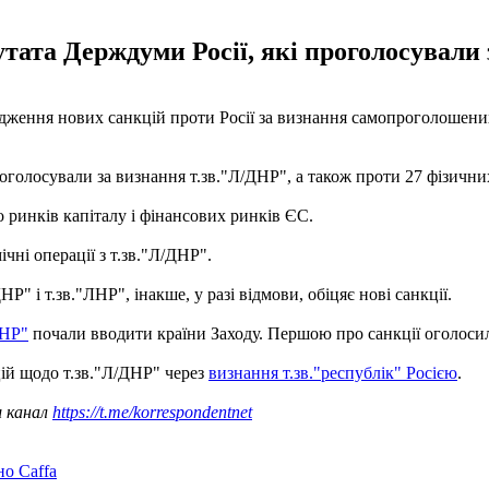
ата Держдуми Росії, які проголосували 
ження нових санкцій проти Росії за визнання самопроголошених 
голосували за визнання т.зв."Л/ДНР", а також проти 27 фізичних
 ринків капіталу і фінансових ринків ЄС.
чні операції з т.зв."Л/ДНР".
" і т.зв."ЛНР", інакше, у разі відмови, обіцяє нові санкції.
ДНР"
почали вводити країни Заходу. Першою про санкції оголосил
ій щодо т.зв."Л/ДНР" через
визнання т.зв."республік" Росією
.
ш канал
https://t.me/korrespondentnet
но Caffa