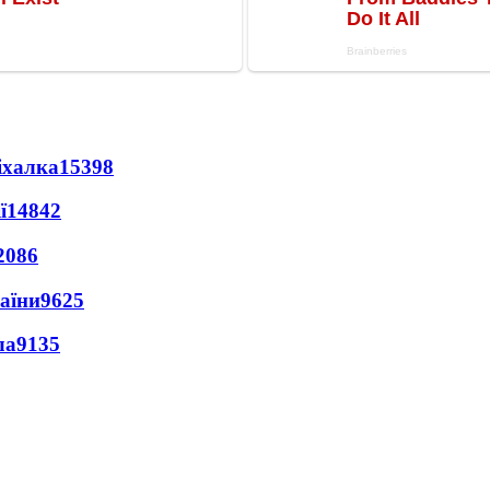
іхалка
15398
ї
14842
2086
раїни
9625
ла
9135