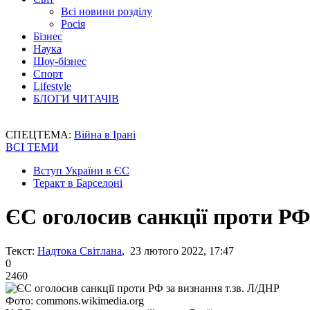
Всі новини розділу
Росія
Бізнес
Наука
Шоу-бізнес
Спорт
Lifestyle
БЛОГИ ЧИТАЧІВ
СПЕЦТЕМА:
Війна в Ірані
ВСІ ТЕМИ
Вступ України в ЄС
Теракт в Барселоні
ЄС оголосив санкції проти РФ
Текст:
Надтока Світлана
, 23 лютого 2022, 17:47
0
2460
Фото: commons.wikimedia.org