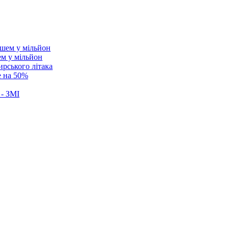
ем у мільйон
ирського літака
е на 50%
 - ЗМІ