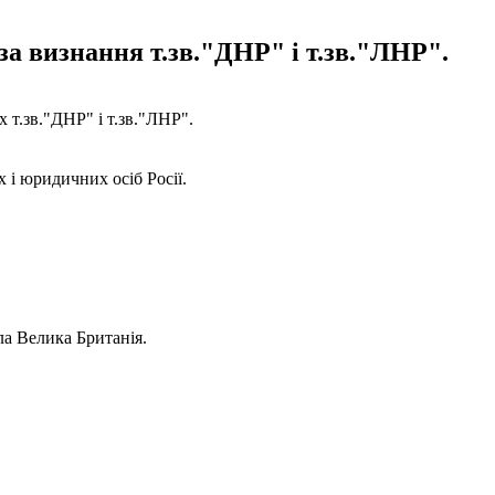
за визнання т.зв."ДНР" і т.зв."ЛНР".
т.зв."ДНР" і т.зв."ЛНР".
 і юридичних осіб Росії.
а Велика Британія.