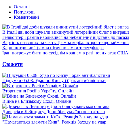
Останні
Популярні
Коментовані
В Італії дві доби шукали викинутий лотерейний білет з виграш
Гелікоптер Трампа наблизився на небезпечну відстань до пасаж
Вартість названих на честь Трампа корбалів зросте щонайменш
Карні потролив Трампа після поламки телесуфлера
Іран погрожує бити по сусіднім країнам в разі нових атак США
Сюжети
Підсумки 05.08: Удар по Києву і брак антибалістики
Вторгнення Росії в Україну. Онлайн
Війна на Близькому Сході. Онлайн
Диверсія в Лейпцигу. Дрон біля українського літака
"Намагаються зламати Київ". Реакція Заходу на удар