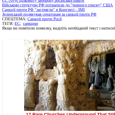
ЄС готує цілковиту заборону російської нафти
Військові структури РФ потрапили до "чорного списку" США
Санкції проти РФ "застрягли" в Конгресі - ЗМІ
Зеленський подякував сенаторам за санкції проти РФ
СПЕЦТЕМА:
Санкції проти Росії
ТЕГИ:
ЕС
,
санкции
Якщо ви помітили помилку, виділіть необхідний текст і натисніт