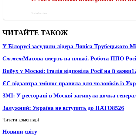
ЧИТАЙТЕ ТАКОЖ
У Білорусі засудили лідера Ляпіса Трубецького М
Сюжет
Масова смерть на пляжі. Робота ППО Росі
Вибух у Москві: Італія відповіла Росії на її заяви
1
ЄС відзавтра змінює правила для чоловіків із Ук
ЗМІ: У ресторані в Москві загинула дочка генера
Залужний: Україна не вступить до НАТО
8526
Читати коментарі
Новини світу