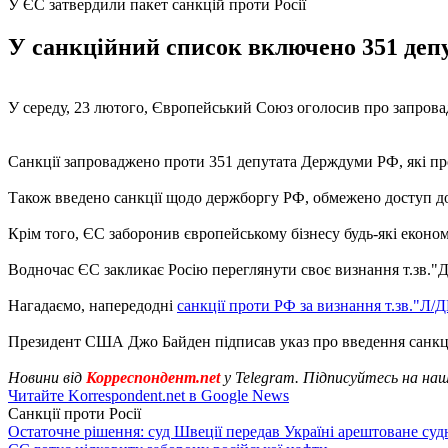
У ЄС затвердили пакет санкцій проти Росії
У санкційний список включено 351 депут
У середу, 23 лютого, Європейський Союз оголосив про запровад
Санкції запроваджено проти 351 депутата Держдуми РФ, які про
Також введено санкції щодо держборгу РФ, обмежено доступ до
Крім того, ЄС заборонив європейському бізнесу будь-які економі
Водночас ЄС закликає Росію переглянути своє визнання т.зв."ДНР
Нагадаємо, напередодні
санкції проти РФ за визнання т.зв."Л/
Президент США Джо Байден підписав указ про введення санкц
Новини від
Корреспондент.net
у Telegram. Підписуйтесь на на
Читайте Korrespondent.net в Google News
Санкції проти Росії
Остаточне рішення: суд Швеції передав Україні арештоване суд