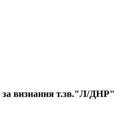
 за визнання т.зв."Л/ДНР"