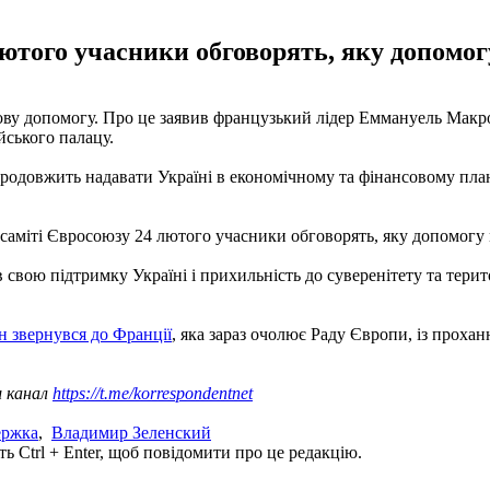
ютого учасники обговорять, яку допомог
кову допомогу. Про це заявив французький лідер Еммануель Макр
ського палацу.
родовжить надавати Україні в економічному та фінансовому плані
саміті Євросоюзу 24 лютого учасники обговорять, яку допомогу 
ою підтримку Україні і прихильність до суверенітету та територі
ін звернувся до Франції
, яка зараз очолює Раду Європи, із проха
ш канал
https://t.me/korrespondentnet
ержка
,
Владимир Зеленский
ь Ctrl + Enter, щоб повідомити про це редакцію.