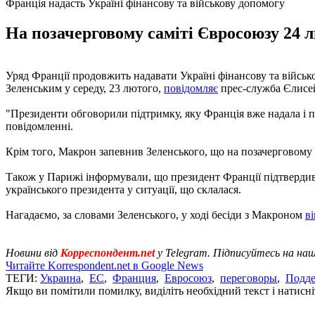
Франція надасть Україні фінансову та військову допомогу
На позачерговому саміті Євросоюзу 24 л
Уряд Франції продовжить надавати Україні фінансову та війсь
Зеленським у середу, 23 лютого,
повідомляє
прес-служба Єлисей
"Президенти обговорили підтримку, яку Франція вже надала і п
повідомленні.
Крім того, Макрон запевнив Зеленського, що на позачерговому 
Також у Парижі інформували, що президент Франції підтвердив св
українського президента у ситуації, що склалася.
Нагадаємо, за словами Зеленського, у ході бесіди з Макроном
в
Новини від
Корреспондент.net
у Telegram. Підписуйтесь на на
Читайте Korrespondent.net в Google News
ТЕГИ:
Украина
,
ЕС
,
Франция
,
Евросоюз
,
переговоры
,
Подд
Якщо ви помітили помилку, виділіть необхідний текст і натисніт