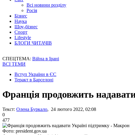
Всі новини розділу
Росія
Бізнес
Наука
Шоу-бізнес
Спорт
Lifestyle
БЛОГИ ЧИТАЧІВ
СПЕЦТЕМА:
Війна в Ірані
ВСІ ТЕМИ
Вступ України в ЄС
Теракт в Барселоні
Франція продовжить надавати
Текст:
Олена Буркало
, 24 лютого 2022, 02:08
0
477
Фото: president.gov.ua