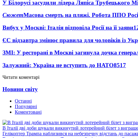
У Білорусі засудили лідера Ляпіса Трубецького М
Сюжет
Масова смерть на пляжі. Робота ППО Росі
Вибух у Москві: Італія відповіла Росії на її заяви
1
ЄС відзавтра змінює правила для чоловіків із Ук
ЗМІ: У ресторані в Москві загинула дочка генера
Залужний: Україна не вступить до НАТО
8517
Читати коментарі
Новини світу
Останні
Популярні
Коментовані
В Італії дві доби шукали викинутий лотерейний білет з виграш
Гелікоптер Трампа наблизився на небезпечну відстань до пасаж