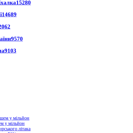
іхалка
15280
ї
14689
2062
раїни
9570
ла
9103
ем у мільйон
ирського літака