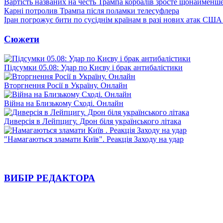
Вартість названих на честь Трампа корбалів зросте щонайменш
Карні потролив Трампа після поламки телесуфлера
Іран погрожує бити по сусіднім країнам в разі нових атак США
Сюжети
Підсумки 05.08: Удар по Києву і брак антибалістики
Вторгнення Росії в Україну. Онлайн
Війна на Близькому Сході. Онлайн
Диверсія в Лейпцигу. Дрон біля українського літака
"Намагаються зламати Київ". Реакція Заходу на удар
ВИБІР РЕДАКТОРА