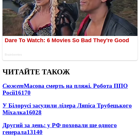
ЧИТАЙТЕ ТАКОЖ
Сюжет
Масова смерть на пляжі. Робота ППО
Росії
16170
У Білорусі засудили лідера Ляпіса Трубецького
Міхалка
16028
Другий за день: у РФ поховали ще одного
генерала
13140