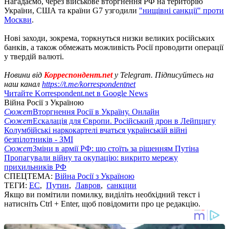
Нагадаємо, через військове вторгнення РФ на територію
України, США та країни G7 узгодили
"нищівні санкції" проти
Москви
.
Нові заходи, зокрема, торкнуться низки великих російських
банків, а також обмежать можливість Росії проводити операції
у твердій валюті.
Новини від
Корреспондент.net
у Telegram. Підписуйтесь на
наш канал
https://t.me/korrespondentnet
Читайте Korrespondent.net в Google News
Війна Росії з Україною
Сюжет
Вторгнення Росії в Україну. Онлайн
Сюжет
Ескалація для Європи. Російський дрон в Лейпцигу
Колумбійські наркокартелі вчаться українській війні
безпілотників - ЗМІ
Сюжет
Зміни в армії РФ: що стоїть за рішенням Путіна
Пропагували війну та окупацію: викрито мережу
прихильників РФ
СПЕЦТЕМА:
Війна Росії з Україною
ТЕГИ:
ЕС
,
Путин
,
Лавров
,
санкции
Якщо ви помітили помилку, виділіть необхідний текст і
натисніть Ctrl + Enter, щоб повідомити про це редакцію.