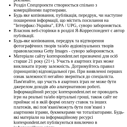
Розділ Спецпроекти створюється спільно з
комерційними партнерами.
Будь яке копіювання, публікація, передрук, чи наступне
поширення інформації, що містить посилання на
"Інтерфакс-Україна", EPA / UPG, суворо забороняється.
Власник веб-сторінки в розділі Я-Корреспондент є автор
публікації.
Будь-яке копіювання, передрук та відтворення
фотографічних творів та/або аудіовізуальних творів
правовласника Getty Images - суворо забороняється.
Матеріали сайту korrespondent.net призначені для осіб
старше 21 року (21+). Участь в азартних іграх може
викликати ігрову залежність. Дотримуйтесь правил
(принципів) відповідальної гри. При виявленні перших
ознак залежності негайно зверніться до спеціаліста.
Пам'ятайте, що участь в азартних іграх не може бути
джерелом доходів або альтернативою роботі.
Інформаційний ресурс korrespondent.net не проводить
ігри на реальні та/або віртуальні гроші, також сайт не
приймає ні в якій формі оплату ставок та інших
платежів, які пов’язані/можуть бути пов’язані з
азартними іграми, букмекерами чи тоталізаторами. Будь-
які матеріали на інформаційному ресурсі
korrespondent.net публікуються виключно в