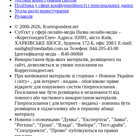
Політика у сфері конфіденційності і персональних даних
Угода щодо користування
Редакція
© 2000-2026, Korrespondent.net
Суб'єкт у сфері онлайн-медіа Назва онлайн-медіа –
«КореспонденТ.net» Адреса: 02091, місто Київ,
ХАРКІВСЬКЕ ШОСЕ, будинок 172-Б, офіс 208/1 E-mail:
sunlight@mediadim.com.ua
Телефон: 044-205-43-00
Ідентифікатор медіа – R40-06068
Використання будь-яких матеріалів, розміщених на
сайті, дозволяється за умови посилання на
Корреспондент.net.
При копіюванні матеріалів зі сторінки « Новини України
і світу» , для інтернет - видань - обов'язкове пряме
відкрите для пошукових систем гіперпосилання .
Посилання має бути розміщена в незалежності від
повного або часткового використання матеріалів.
Гіперпосилання ( для інтернет - видань) - повинна бути
розміщена в підзаголовку або в першому абзаці
матеріалу.
Новини з позначками "Думка", "Експертиза", "Заява",
"Регіони", "Гроші", "Влада", "Вибори", "Тест-драйв",
"Спецпроекти", "Промо" публікуються на правах
реклами.