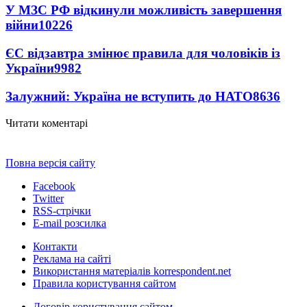
У МЗС РФ відкинули можливість завершення
війни
10226
ЄС відзавтра змінює правила для чоловіків із
України
9982
Залужний: Україна не вступить до НАТО
8636
Читати коментарі
Повна версія сайту
Facebook
Twitter
RSS-стрічки
E-mail розсилка
Контакти
Реклама на сайті
Використання матеріалів korrespondent.net
Правила користування сайтом
Договір користування сайтом