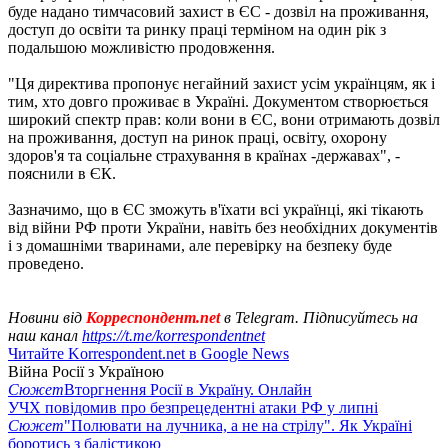
буде надано тимчасовий захист в ЄС - дозвіл на проживання,
доступ до освіти та ринку праці терміном на один рік з
подальшою можливістю продовження.
"Ця директива пропонує негайний захист усім українцям, як і
тим, хто довго проживає в Україні. Документом створюється
широкий спектр прав: коли вони в ЄС, вони отримають дозвіл
на проживання, доступ на ринок праці, освіту, охорону
здоров'я та соціальне страхування в країнах -державах", -
пояснили в ЄК.
Зазначимо, що в ЄС зможуть в'їхати всі українці, які тікають
від війни РФ проти України, навіть без необхідних документів
і з домашніми тваринами, але перевірку на безпеку буде
проведено.
Новини від
Корреспондент.net
в Telegram. Підписуйтесь на
наш канал
https://t.me/korrespondentnet
Читайте Korrespondent.net в Google News
Війна Росії з Україною
Сюжет
Вторгнення Росії в Україну. Онлайн
УЧХ повідомив про безпрецедентні атаки РФ у липні
Сюжет
"Полювати на лучника, а не на стрілу". Як Україні
боротись з балістикою