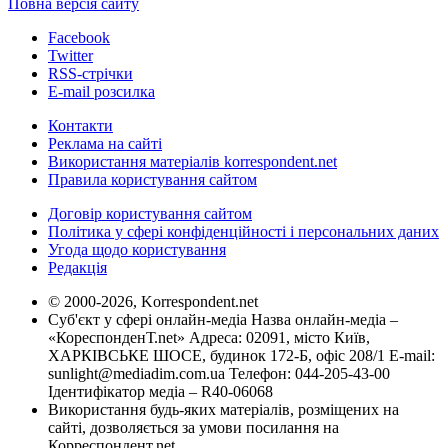
Повна версія сайту
Facebook
Twitter
RSS-стрічки
E-mail розсилка
Контакти
Реклама на сайті
Використання матеріалів korrespondent.net
Правила користування сайтом
Договір користування сайтом
Політика у сфері конфіденційності і персональних даних
Угода щодо користування
Редакція
© 2000-2026, Korrespondent.net
Суб'єкт у сфері онлайн-медіа Назва онлайн-медіа –
«КореспонденТ.net» Адреса: 02091, місто Київ,
ХАРКІВСЬКЕ ШОСЕ, будинок 172-Б, офіс 208/1 E-mail:
sunlight@mediadim.com.ua
Телефон: 044-205-43-00
Ідентифікатор медіа – R40-06068
Використання будь-яких матеріалів, розміщених на
сайті, дозволяється за умови посилання на
Корреспондент.net.