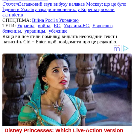
Сюжет
Загадковий звук вибуху налякав Москву: що це було
Їздили в Україну заради полонених: у Кореї затримали
активістів
СПЕЦТЕМА:
Війна Росії з Україною
ТЕГИ:
Украина
,
война
,
ЕС
,
Украина-ЕС
,
Евросоюз
,
беженцы
,
украинцы
,
убежище
Якщо ви помітили помилку, виділіть необхідний текст і
натисніть Ctrl + Enter, щоб повідомити про це редакцію.