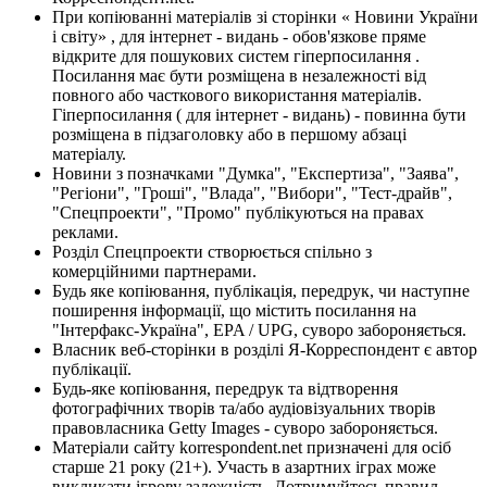
При копіюванні матеріалів зі сторінки « Новини України
і світу» , для інтернет - видань - обов'язкове пряме
відкрите для пошукових систем гіперпосилання .
Посилання має бути розміщена в незалежності від
повного або часткового використання матеріалів.
Гіперпосилання ( для інтернет - видань) - повинна бути
розміщена в підзаголовку або в першому абзаці
матеріалу.
Новини з позначками "Думка", "Експертиза", "Заява",
"Регіони", "Гроші", "Влада", "Вибори", "Тест-драйв",
"Спецпроекти", "Промо" публікуються на правах
реклами.
Розділ Спецпроекти створюється спільно з
комерційними партнерами.
Будь яке копіювання, публікація, передрук, чи наступне
поширення інформації, що містить посилання на
"Інтерфакс-Україна", EPA / UPG, суворо забороняється.
Власник веб-сторінки в розділі Я-Корреспондент є автор
публікації.
Будь-яке копіювання, передрук та відтворення
фотографічних творів та/або аудіовізуальних творів
правовласника Getty Images - суворо забороняється.
Матеріали сайту korrespondent.net призначені для осіб
старше 21 року (21+). Участь в азартних іграх може
викликати ігрову залежність. Дотримуйтесь правил