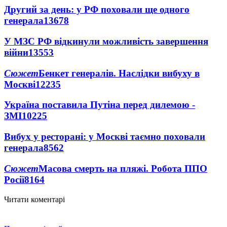
Другий за день: у РФ поховали ще одного
генерала
13678
У МЗС РФ відкинули можливість завершення
війни
13553
Сюжет
Бенкет генералів. Наслідки вибуху в
Москві
12235
Україна поставила Путіна перед дилемою -
ЗМІ
10225
Вибух у ресторані: у Москві таємно поховали
генерала
8562
Сюжет
Масова смерть на пляжі. Робота ППО
Росії
8164
Читати коментарі