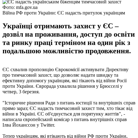
Фото: mfa.gov.ua
Війна РФ проти України: ЄС надасть притулок українцям
Українці отримають захист у ЄС –
дозвіл на проживання, доступ до освіти
та ринку праці терміном на один рік з
подальшою можливістю продовження.
ЄС схвалив пропозицію Єврокомісії активувати Директиву
про тимчасовий захист, що дозволяє надати швидку та
ефективну допомогу українцям, які тікають від війни Росії
проти України. Єврорада ухвалила рішення у Брюсселі у
четвер, 3 березня.
"Історичне рішення Ради з питань юстиції та внутрішніх справ
прямо зараз; ЄС надасть тимчасовий захист тим, хто тікає від
війни в Україні. ЄС об'єднується для порятунку життів", -
написала європейський комісар з питань внутрішніх справ
Ілва Йоханссон у Twitter.
Тепер українцям, які втікають від війни РФ проти України,