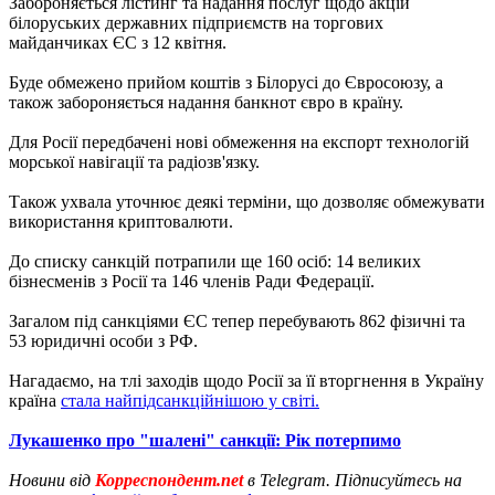
Забороняється лістинг та надання послуг щодо акцій
білоруських державних підприємств на торгових
майданчиках ЄС з 12 квітня.
Буде обмежено прийом коштів з Білорусі до Євросоюзу, а
також забороняється надання банкнот євро в країну.
Для Росії передбачені нові обмеження на експорт технологій
морської навігації та радіозв'язку.
Також ухвала уточнює деякі терміни, що дозволяє обмежувати
використання криптовалюти.
До списку санкцій потрапили ще 160 осіб: 14 великих
бізнесменів з Росії та 146 членів Ради Федерації.
Загалом під санкціями ЄС тепер перебувають 862 фізичні та
53 юридичні особи з РФ.
Нагадаємо, на тлі заходів щодо Росії за її вторгнення в Україну
країна
стала найпідсанкційнішою у світі.
Лукашенко про "шалені" санкції: Рік потерпимо
Новини від
Корреспондент.net
в Telegram. Підписуйтесь на