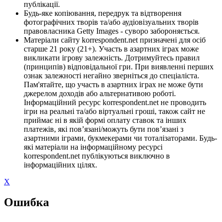
публікації.
Будь-яке копіювання, передрук та відтворення
фотографічних творів та/або аудіовізуальних творів
правовласника Getty Images - суворо забороняється.
Матеріали сайту korrespondent.net призначені для осіб
старше 21 року (21+). Участь в азартних іграх може
викликати ігрову залежність. Дотримуйтесь правил
(принципів) відповідальної гри. При виявленні перших
ознак залежності негайно зверніться до спеціаліста.
Пам'ятайте, що участь в азартних іграх не може бути
джерелом доходів або альтернативою роботі.
Інформаційний ресурс korrespondent.net не проводить
ігри на реальні та/або віртуальні гроші, також сайт не
приймає ні в якій формі оплату ставок та інших
платежів, які пов’язані/можуть бути пов’язані з
азартними іграми, букмекерами чи тоталізаторами. Будь-
які матеріали на інформаційному ресурсі
korrespondent.net публікуються виключно в
інформаційних цілях.
X
Ошибка