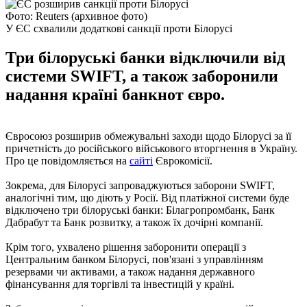
Фото: Reuters (архивное фото)
У ЄС схвалили додаткові санкції проти Білорусі
Три білоруські банки відключили від
системи SWIFT, а також заборонили
надання країні банкнот євро.
Євросоюз розширив обмежувальні заходи щодо Білорусі за її
причетність до російського військового вторгнення в Україну.
Про це повідомляється на
сайті
Єврокомісії.
Зокрема, для Білорусі запроваджуються заборони SWIFT,
аналогічні тим, що діють у Росії. Від платіжної системи буде
відключено три білоруські банки: Білагропромбанк, Банк
Дабрабут та Банк розвитку, а також їх дочірні компанії.
Крім того, ухвалено рішення заборонити операції з
Центральним банком Білорусі, пов'язані з управлінням
резервами чи активами, а також надання державного
фінансування для торгівлі та інвестицій у країні.