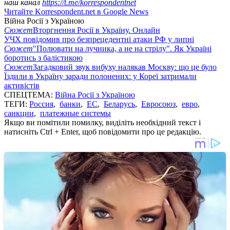
наш канал
https://t.me/korrespondentnet
Читайте Korrespondent.net в Google News
Війна Росії з Україною
Сюжет
Вторгнення Росії в Україну. Онлайн
УЧХ повідомив про безпрецедентні атаки РФ у липні
Сюжет
"Полювати на лучника, а не на стрілу". Як Україні
боротись з балістикою
Сюжет
Загадковий звук вибуху налякав Москву: що це було
Їздили в Україну заради полонених: у Кореї затримали
активістів
СПЕЦТЕМА:
Війна Росії з Україною
ТЕГИ:
Россия
,
банки
,
ЕС
,
Беларусь
,
Евросоюз
,
евро
,
санкции
,
платежные системы
Якщо ви помітили помилку, виділіть необхідний текст і
натисніть Ctrl + Enter, щоб повідомити про це редакцію.