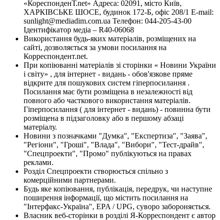
«КореспонденТ.net» Адреса: 02091, місто Київ,
ХАРКІВСЬКЕ ШОСЕ, будинок 172-Б, офіс 208/1 E-mail:
sunlight@mediadim.com.ua
Телефон: 044-205-43-00
Ідентифікатор медіа – R40-06068
Використання будь-яких матеріалів, розміщених на
сайті, дозволяється за умови посилання на
Корреспондент.net.
При копіюванні матеріалів зі сторінки « Новини України
і світу» , для інтернет - видань - обов'язкове пряме
відкрите для пошукових систем гіперпосилання .
Посилання має бути розміщена в незалежності від
повного або часткового використання матеріалів.
Гіперпосилання ( для інтернет - видань) - повинна бути
розміщена в підзаголовку або в першому абзаці
матеріалу.
Новини з позначками "Думка", "Експертиза", "Заява",
"Регіони", "Гроші", "Влада", "Вибори", "Тест-драйв",
"Спецпроекти", "Промо" публікуються на правах
реклами.
Розділ Спецпроекти створюється спільно з
комерційними партнерами.
Будь яке копіювання, публікація, передрук, чи наступне
поширення інформації, що містить посилання на
"Інтерфакс-Україна", EPA / UPG, суворо забороняється.
Власник веб-сторінки в розділі Я-Корреспондент є автор