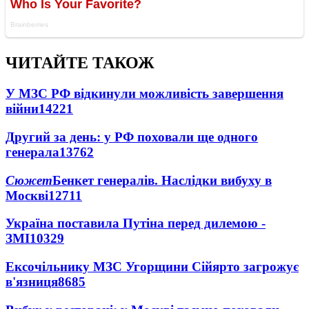
ЧИТАЙТЕ ТАКОЖ
У МЗС РФ відкинули можливість завершення
війни
14221
Другий за день: у РФ поховали ще одного
генерала
13762
Сюжет
Бенкет генералів. Наслідки вибуху в
Москві
12711
Україна поставила Путіна перед дилемою -
ЗМІ
10329
Ексочільнику МЗС Угорщини Сійярто загрожує
в'язниця
8685