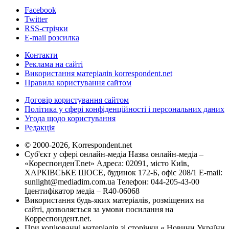
Facebook
Twitter
RSS-стрічки
E-mail розсилка
Контакти
Реклама на сайті
Використання матеріалів korrespondent.net
Правила користування сайтом
Договір користування сайтом
Політика у сфері конфіденційності і персональних даних
Угода щодо користування
Редакція
© 2000-2026, Korrespondent.net
Суб'єкт у сфері онлайн-медіа Назва онлайн-медіа –
«КореспонденТ.net» Адреса: 02091, місто Київ,
ХАРКІВСЬКЕ ШОСЕ, будинок 172-Б, офіс 208/1 E-mail:
sunlight@mediadim.com.ua
Телефон: 044-205-43-00
Ідентифікатор медіа – R40-06068
Використання будь-яких матеріалів, розміщених на
сайті, дозволяється за умови посилання на
Корреспондент.net.
При копіюванні матеріалів зі сторінки « Новини України