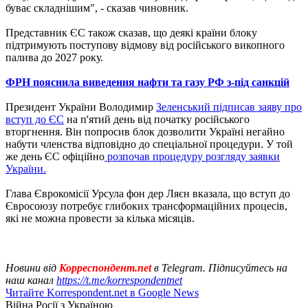
буває складнішим", - сказав чиновник.
Представник ЄС також сказав, що деякі країни блоку
підтримують поступову відмову від російського викопного
палива до 2027 року.
ФРН пояснила виведення нафти та газу РФ з-під санкцій
Президент України Володимир
Зеленський підписав заяву про
вступ до ЄС
на п'ятий день від початку російського
вторгнення. Він попросив блок дозволити Україні негайно
набути членства відповідно до спеціальної процедури. У той
же день ЄС офіційно
розпочав процедуру розгляду заявки
України.
Глава Єврокомісії Урсула фон дер Ляєн вказала, що вступ до
Євросоюзу потребує глибоких трансформаційних процесів,
які не можна провести за кілька місяців.
Новини від
Корреспондент.net
в Telegram. Підписуйтесь на
наш канал
https://t.me/korrespondentnet
Читайте Korrespondent.net в Google News
Війна Росії з Україною