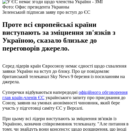
Фото: Офис президента Украины
Зеленський підписав заяву про вступ до ЄС
Проте всі європейські країни
виступають за зміцнення зв'язків з
Україною, сказало близьке до
переговорів джерело.
Серед лідерів країн Євросоюзу немає єдності щодо схвалення
заявки України на вступ до блоку. Про це повідомляє
британський телеканал Sky News 9 березня із посиланням на
джерела.
Суперечки відбуваються напередодні
офіційного обговорення
глав країн-членів ЄС
українського запиту про приєднання до
Cоюзу, заявив на умовах анонімності чиновник, який бере
участь у підготовці саміту ЄС у Версалі.
При цьому всі лідери виступають за зміцнення зв'язків із
Україною, зазначив співрозмовник телеканалу. "Але питання в
тому, чи знайдуть вони консенсус щодо розширення, що іноді