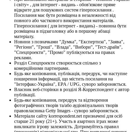
і світу» , для інтернет - видань - обов'язкове пряме
відкрите для пошукових систем гіперпосилання .
Посилання має бути розміщена в незалежності від
повного або часткового використання матеріалів.
Гіперпосилання ( для інтернет - видань) - повинна бути
розміщена в підзаголовку або в першому абзаці
матеріалу.
Новини з позначками "Думка", "Експертиза", "Заява",
"Регіони", "Гроші", "Влада", "Вибори", "Тест-драйв",
"Спецпроекти", "Промо" публікуються на правах
реклами.
Розділ Спецпроекти створюється спільно з
комерційними партнерами.
Будь яке копіювання, публікація, передрук, чи наступне
поширення інформації, що містить посилання на
"Інтерфакс-Україна", EPA / UPG, суворо забороняється.
Власник веб-сторінки в розділі Я-Корреспондент є автор
публікації.
Будь-яке копіювання, передрук та відтворення
фотографічних творів та/або аудіовізуальних творів
правовласника Getty Images - суворо забороняється.
Матеріали сайту korrespondent.net призначені для осіб
старше 21 року (21+). Участь в азартних іграх може
викликати ігрову залежність. Дотримуйтесь правил
(принципів) відповідальної гри. При виявленні перших