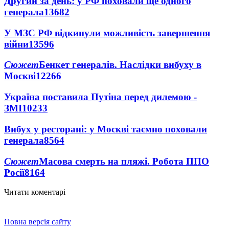
Другий за день: у РФ поховали ще одного
генерала
13682
У МЗС РФ відкинули можливість завершення
війни
13596
Сюжет
Бенкет генералів. Наслідки вибуху в
Москві
12266
Україна поставила Путіна перед дилемою -
ЗМІ
10233
Вибух у ресторані: у Москві таємно поховали
генерала
8564
Сюжет
Масова смерть на пляжі. Робота ППО
Росії
8164
Читати коментарі
Повна версія сайту