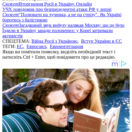
Сюжет
Вторгнення Росії в Україну. Онлайн
УЧХ повідомив про безпрецедентні атаки РФ у липні
Сюжет
"Полювати на лучника, а не на стрілу". Як Україні
боротись з балістикою
Сюжет
Загадковий звук вибуху налякав Москву: що це було
Їздили в Україну заради полонених: у Кореї затримали
активістів
СПЕЦТЕМА:
Війна Росії з Україною
,
Вступ України в ЄС
ТЕГИ:
ЕС
,
Евросоюз
,
Евроинтеграция
Якщо ви помітили помилку, виділіть необхідний текст і
натисніть Ctrl + Enter, щоб повідомити про це редакцію.