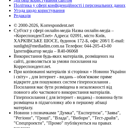
Договір користування сайтом
Політика у сфері конфіденційності і персональних даних
Угода щодо користування
Редакція
© 2000-2026, Korrespondent.net
Суб'єкт у сфері онлайн-медіа Назва онлайн-медіа –
«КореспонденТ.net» Адреса: 02091, місто Київ,
ХАРКІВСЬКЕ ШОСЕ, будинок 172-Б, офіс 208/1 E-mail:
sunlight@mediadim.com.ua
Телефон: 044-205-43-00
Ідентифікатор медіа – R40-06068
Використання будь-яких матеріалів, розміщених на
сайті, дозволяється за умови посилання на
Корреспондент.net.
При копіюванні матеріалів зі сторінки « Новини України
і світу» , для інтернет - видань - обов'язкове пряме
відкрите для пошукових систем гіперпосилання .
Посилання має бути розміщена в незалежності від
повного або часткового використання матеріалів.
Гіперпосилання ( для інтернет - видань) - повинна бути
розміщена в підзаголовку або в першому абзаці
матеріалу.
Новини з позначками "Думка", "Експертиза", "Заява",
"Регіони", "Гроші", "Влада", "Вибори", "Тест-драйв",
"Спецпроекти", "Промо" публікуються на правах