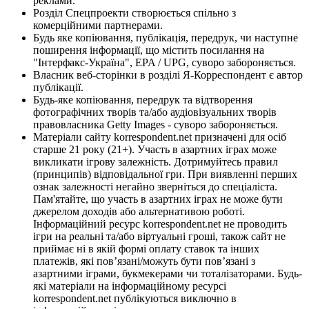
реклами.
Розділ Спецпроекти створюється спільно з
комерційними партнерами.
Будь яке копіювання, публікація, передрук, чи наступне
поширення інформації, що містить посилання на
"Інтерфакс-Україна", EPA / UPG, суворо забороняється.
Власник веб-сторінки в розділі Я-Корреспондент є автор
публікації.
Будь-яке копіювання, передрук та відтворення
фотографічних творів та/або аудіовізуальних творів
правовласника Getty Images - суворо забороняється.
Матеріали сайту korrespondent.net призначені для осіб
старше 21 року (21+). Участь в азартних іграх може
викликати ігрову залежність. Дотримуйтесь правил
(принципів) відповідальної гри. При виявленні перших
ознак залежності негайно зверніться до спеціаліста.
Пам'ятайте, що участь в азартних іграх не може бути
джерелом доходів або альтернативою роботі.
Інформаційний ресурс korrespondent.net не проводить
ігри на реальні та/або віртуальні гроші, також сайт не
приймає ні в якій формі оплату ставок та інших
платежів, які пов’язані/можуть бути пов’язані з
азартними іграми, букмекерами чи тоталізаторами. Будь-
які матеріали на інформаційному ресурсі
korrespondent.net публікуються виключно в