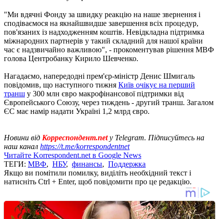
"Ми вдячні Фонду за швидку реакцію на наше звернення і
сподіваємося на якнайшвидше завершення всіх процедур,
пов'язаних із надходженням коштів. Невідкладна підтримка
міжнародних партнерів у такий складний для нашої країни
час є надзвичайно важливою", - прокоментував рішення МВФ
голова Центробанку Кирило Шевченко.
Нагадаємо, напередодні прем'єр-міністр Денис Шмигаль
повідомив, що наступного тижня
Київ очікує на перший
транш
у 300 млн євро макрофінансової підтримки від
Європейського Союзу, через тиждень - другий транш. Загалом
ЄС має намір надати Україні 1,2 млрд євро.
Новини від
Корреспондент.net
у Telegram. Підписуйтесь на
наш канал
https://t.me/korrespondentnet
Читайте Korrespondent.net в Google News
ТЕГИ:
МВФ
,
НБУ
,
финансы
,
Поддержка
Якщо ви помітили помилку, виділіть необхідний текст і
натисніть Ctrl + Enter, щоб повідомити про це редакцію.