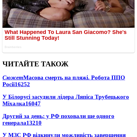
ЧИТАЙТЕ ТАКОЖ
Сюжет
Масова смерть на пляжі. Робота ППО
Росії
16252
У Білорусі засудили лідера Ляпіса Трубецького
Міхалка
16047
Другий за день: у РФ поховали ще одного
генерала
13210
У МЗС РФ відкинули можливість завершення