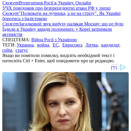
Сюжет
Вторгнення Росії в Україну. Онлайн
УЧХ повідомив про безпрецедентні атаки РФ у липні
Сюжет
"Полювати на лучника, а не на стрілу". Як Україні
боротись з балістикою
Сюжет
Загадковий звук вибуху налякав Москву: що це було
Їздили в Україну заради полонених: у Кореї затримали
активістів
СПЕЦТЕМА:
Війна Росії з Україною
ТЕГИ:
Украина
,
война
,
ЕС
,
Евросоюз
,
Литва
,
кандидат
,
сейм
,
статус
Якщо ви помітили помилку, виділіть необхідний текст і
натисніть Ctrl + Enter, щоб повідомити про це редакцію.