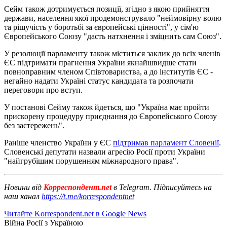
Сейм також дотримується позиції, згідно з якою прийняття
держави, населення якої продемонструвало "неймовірну волю
та рішучість у боротьбі за європейські цінності", у сім'ю
Європейського Союзу "дасть натхнення і зміцнить сам Союз".
У резолюції парламенту також міститься заклик до всіх членів
ЄС підтримати прагнення України якнайшвидше стати
повноправним членом Співтовариства, а до інститутів ЄС -
негайно надати Україні статус кандидата та розпочати
переговори про вступ.
У постанові Сейму також йдеться, що "Україна має пройти
прискорену процедуру приєднання до Європейського Союзу
без застережень".
Раніше членство України у ЄС
підтримав парламент Словенії
.
Словенські депутати назвали агресію Росії проти України
"найгрубішим порушенням міжнародного права".
Новини від
Корреспондент.net
в Telegram. Підписуйтесь на
наш канал
https://t.me/korrespondentnet
Читайте Korrespondent.net в Google News
Війна Росії з Україною