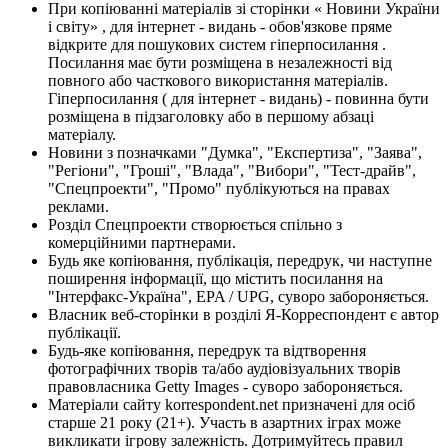
При копіюванні матеріалів зі сторінки « Новини України
і світу» , для інтернет - видань - обов'язкове пряме
відкрите для пошукових систем гіперпосилання .
Посилання має бути розміщена в незалежності від
повного або часткового використання матеріалів.
Гіперпосилання ( для інтернет - видань) - повинна бути
розміщена в підзаголовку або в першому абзаці
матеріалу.
Новини з позначками "Думка", "Експертиза", "Заява",
"Регіони", "Гроші", "Влада", "Вибори", "Тест-драйв",
"Спецпроекти", "Промо" публікуються на правах
реклами.
Розділ Спецпроекти створюється спільно з
комерційними партнерами.
Будь яке копіювання, публікація, передрук, чи наступне
поширення інформації, що містить посилання на
"Інтерфакс-Україна", EPA / UPG, суворо забороняється.
Власник веб-сторінки в розділі Я-Корреспондент є автор
публікації.
Будь-яке копіювання, передрук та відтворення
фотографічних творів та/або аудіовізуальних творів
правовласника Getty Images - суворо забороняється.
Матеріали сайту korrespondent.net призначені для осіб
старше 21 року (21+). Участь в азартних іграх може
викликати ігрову залежність. Дотримуйтесь правил