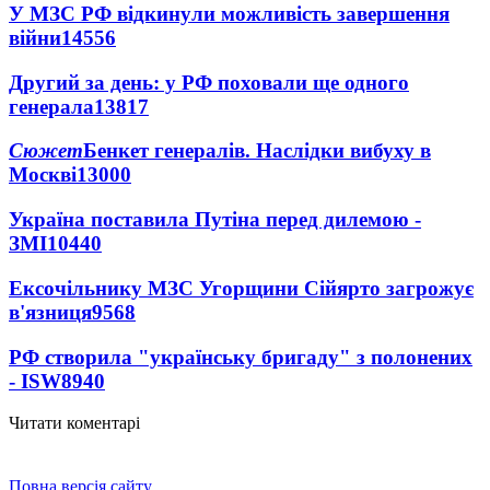
У МЗС РФ відкинули можливість завершення
війни
14556
Другий за день: у РФ поховали ще одного
генерала
13817
Сюжет
Бенкет генералів. Наслідки вибуху в
Москві
13000
Україна поставила Путіна перед дилемою -
ЗМІ
10440
Ексочільнику МЗС Угорщини Сійярто загрожує
в'язниця
9568
РФ створила "українську бригаду" з полонених
- ISW
8940
Читати коментарі
Повна версія сайту