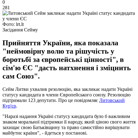
0
281
Фото: lrt.lt
Засідання Сейму
Прийняття України, яка показала
"неймовірну волю та рішучість у
боротьбі за європейські цінності", в
сім'ю ЄС "дасть натхнення і зміцнить
сам Союз".
Сейм Литви ухвалив резолюцію, яка закликає надати Україні
статусу кандидата в члени Європейського союзу. Резолюцію
підтримали 123 депутати. Про це повідомляє
Литовський
Кур'єр
.
"Наразі надання Україні статусу кандидата було б важливим
знаком моральної підтримки її народу, який ціною свого життя
захищає свою Батьківщину та право самостійно вирішувати
майбутнє країни", - йдеться у постанові.