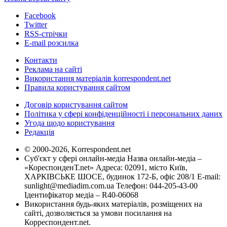
Facebook
Twitter
RSS-стрічки
E-mail розсилка
Контакти
Реклама на сайті
Використання матеріалів korrespondent.net
Правила користування сайтом
Договір користування сайтом
Політика у сфері конфіденційності і персональних даних
Угода щодо користування
Редакція
© 2000-2026, Korrespondent.net
Суб'єкт у сфері онлайн-медіа Назва онлайн-медіа –
«КореспонденТ.net» Адреса: 02091, місто Київ,
ХАРКІВСЬКЕ ШОСЕ, будинок 172-Б, офіс 208/1 E-mail:
sunlight@mediadim.com.ua
Телефон: 044-205-43-00
Ідентифікатор медіа – R40-06068
Використання будь-яких матеріалів, розміщених на
сайті, дозволяється за умови посилання на
Корреспондент.net.