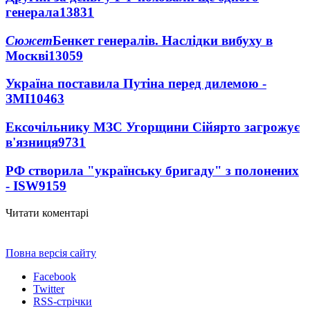
генерала
13831
Сюжет
Бенкет генералів. Наслідки вибуху в
Москві
13059
Україна поставила Путіна перед дилемою -
ЗМІ
10463
Ексочільнику МЗС Угорщини Сійярто загрожує
в'язниця
9731
РФ створила "українську бригаду" з полонених
- ISW
9159
Читати коментарі
Повна версія сайту
Facebook
Twitter
RSS-стрічки