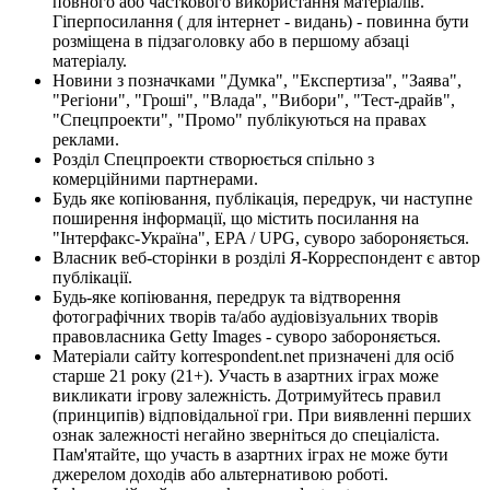
повного або часткового використання матеріалів.
Гіперпосилання ( для інтернет - видань) - повинна бути
розміщена в підзаголовку або в першому абзаці
матеріалу.
Новини з позначками "Думка", "Експертиза", "Заява",
"Регіони", "Гроші", "Влада", "Вибори", "Тест-драйв",
"Спецпроекти", "Промо" публікуються на правах
реклами.
Розділ Спецпроекти створюється спільно з
комерційними партнерами.
Будь яке копіювання, публікація, передрук, чи наступне
поширення інформації, що містить посилання на
"Інтерфакс-Україна", EPA / UPG, суворо забороняється.
Власник веб-сторінки в розділі Я-Корреспондент є автор
публікації.
Будь-яке копіювання, передрук та відтворення
фотографічних творів та/або аудіовізуальних творів
правовласника Getty Images - суворо забороняється.
Матеріали сайту korrespondent.net призначені для осіб
старше 21 року (21+). Участь в азартних іграх може
викликати ігрову залежність. Дотримуйтесь правил
(принципів) відповідальної гри. При виявленні перших
ознак залежності негайно зверніться до спеціаліста.
Пам'ятайте, що участь в азартних іграх не може бути
джерелом доходів або альтернативою роботі.