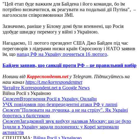
"Цей етап буде важким для Байдена і його команди, бо їм
потрібно визначитися, як реагувати на подальші дії Путіна", –
наголосили співрозмовники ЗМІ.
Зазначимо, раніше у Білому домі були впевнені, що Росія
здобуде швидку перемогу у війні з Україною.
Нагадаємо, 11 лютого президент США Джо Байден під час
переговорів з лідерами низки країн Євросоюзу і НАТО заявив
їм, що
напад РФ на Україну почнеться 16 лютого
.
Байден заявив, що санкції проти РФ – це правильний вибір
Новини від
Корреспондент.net
у Telegram. Підписуйтесь на
наш канал
https://t.me/korrespondentnet
Читайте Korrespondent.net в Google News
Війна Росії з Україною
Сюжет
Вторгнення Росії в Україну. Онлайн
УЧХ повідомив про безпрецедентні атаки РФ у липні
Сюжет
"Полювати на лучника, а не на стрілу". Як Україні
боротись з балістикою
Сюжет
Загадковий звук вибуху налякав Москву: що це було
Їздили в Україну заради полонених: у Кореї затримали
активістів
СПЕЦТЕМА:
Війна Росії з Україною