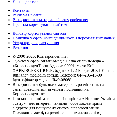
E-mail розсилка
Контакти
Реклама на сайті
Використання матеріалів korrespondent.net
Правила користування сайтом
Договір користування сайтом
Політика у сфері конфіденційності і персональних даних
Угода щодо користування
Редакція
© 2000-2026, Korrespondent.net
Суб'єкт у сфері онлайн-медіа Назва онлайн-медіа –
«КореспонденТ.net» Адреса: 02091, місто Київ,
ХАРКІВСЬКЕ ШОСЕ, будинок 172-Б, офіс 208/1 E-mail:
sunlight@mediadim.com.ua
Телефон: 044-205-43-00
Ідентифікатор медіа – R40-06068
Використання будь-яких матеріалів, розміщених на
сайті, дозволяється за умови посилання на
Корреспондент.net.
При копіюванні матеріалів зі сторінки « Новини України
і світу» , для інтернет - видань - обов'язкове пряме
відкрите для пошукових систем гіперпосилання .
Посилання має бути розміщена в незалежності від