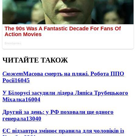
ЧИТАЙТЕ ТАКОЖ
Сюжет
Масова смерть на пляжі. Робота ППО
Росії
16045
У Білорусі засудили лідера Ляпіса Трубецького
Міхалка
16004
Другий за день: у РФ поховали ще одного
генерала
13040
ЄС відзавтра змінює правила для чоловіків із