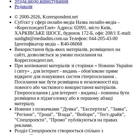
Угода щодо користування
Редакція
© 2000-2026, Korrespondent.net
Суб'єкт у сфері онлайн-медіа Назва онлайн-медіа –
«КореспонденТ.net» Адреса: 02091, місто Київ,
ХАРКІВСЬКЕ ШОСЕ, будинок 172-Б, офіс 208/1 E-mail:
sunlight@mediadim.com.ua
Телефон: 044-205-43-00
Ідентифікатор медіа – R40-06068
Використання будь-яких матеріалів, розміщених на
сайті, дозволяється за умови посилання на
Корреспондент.net.
При копіюванні матеріалів зі сторінки « Новини України
і світу» , для інтернет - видань - обов'язкове пряме
відкрите для пошукових систем гіперпосилання .
Посилання має бути розміщена в незалежності від
повного або часткового використання матеріалів.
Гіперпосилання ( для інтернет - видань) - повинна бути
розміщена в підзаголовку або в першому абзаці
матеріалу.
Новини з позначками "Думка", "Експертиза", "Заява",
"Регіони", "Гроші", "Влада", "Вибори", "Тест-драйв",
"Спецпроекти", "Промо" публікуються на правах
реклами.
Розділ Спецпроекти створюється спільно з