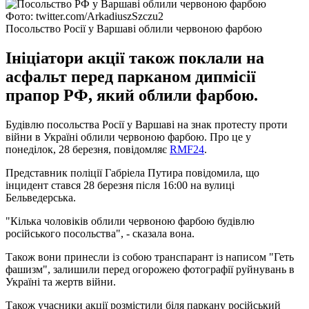
Фото: twitter.com/ArkadiuszSzczu2
Посольство Росії у Варшаві облили червоною фарбою
Ініціатори акції також поклали на
асфальт перед парканом дипмісії
прапор РФ, який облили фарбою.
Будівлю посольства Росії у Варшаві на знак протесту проти
війни в Україні облили червоною фарбою. Про це у
понеділок, 28 березня, повідомляє
RMF24
.
Представник поліції Габріела Путира повідомила, що
інцидент стався 28 березня після 16:00 на вулиці
Бельведерська.
"Кілька чоловіків облили червоною фарбою будівлю
російського посольства", - сказала вона.
Також вони принесли із собою транспарант із написом "Геть
фашизм", залишили перед огорожею фотографії руйнувань в
Україні та жертв війни.
Також учасники акції розмістили біля паркану російський