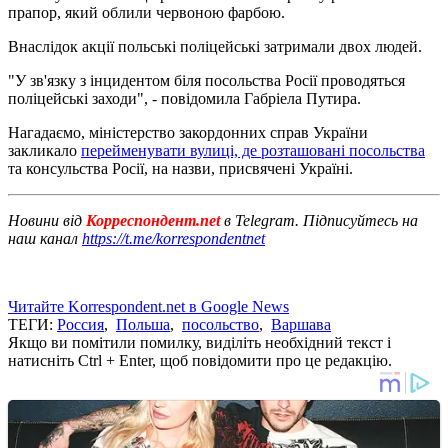
прапор, який облили червоною фарбою.
Внаслідок акції польські поліцейські затримали двох людей.
"У зв'язку з інцидентом біля посольства Росії проводяться
поліцейські заходи", - повідомила Габріела Путира.
Нагадаємо, міністерство закордонних справ України
закликало
перейменувати вулиці, де розташовані посольства
та консульства Росії, на назви, присвячені Україні.
Новини від
Корреспондент.net
в Telegram. Підписуйтесь на
наш канал
https://t.me/korrespondentnet
Читайте Korrespondent.net в Google News
ТЕГИ:
Россия
,
Польша
,
посольство
,
Варшава
Якщо ви помітили помилку, виділіть необхідний текст і
натисніть Ctrl + Enter, щоб повідомити про це редакцію.