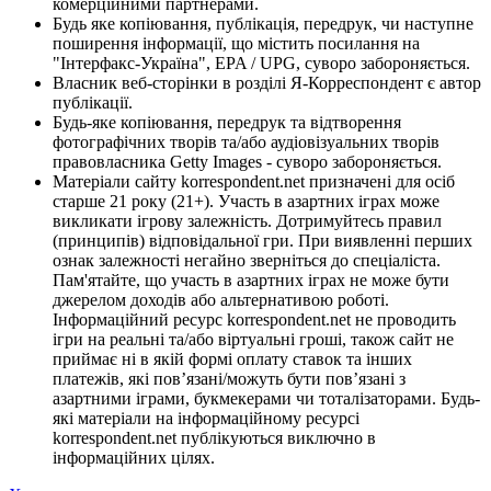
комерційними партнерами.
Будь яке копіювання, публікація, передрук, чи наступне
поширення інформації, що містить посилання на
"Інтерфакс-Україна", EPA / UPG, суворо забороняється.
Власник веб-сторінки в розділі Я-Корреспондент є автор
публікації.
Будь-яке копіювання, передрук та відтворення
фотографічних творів та/або аудіовізуальних творів
правовласника Getty Images - суворо забороняється.
Матеріали сайту korrespondent.net призначені для осіб
старше 21 року (21+). Участь в азартних іграх може
викликати ігрову залежність. Дотримуйтесь правил
(принципів) відповідальної гри. При виявленні перших
ознак залежності негайно зверніться до спеціаліста.
Пам'ятайте, що участь в азартних іграх не може бути
джерелом доходів або альтернативою роботі.
Інформаційний ресурс korrespondent.net не проводить
ігри на реальні та/або віртуальні гроші, також сайт не
приймає ні в якій формі оплату ставок та інших
платежів, які пов’язані/можуть бути пов’язані з
азартними іграми, букмекерами чи тоталізаторами. Будь-
які матеріали на інформаційному ресурсі
korrespondent.net публікуються виключно в
інформаційних цілях.