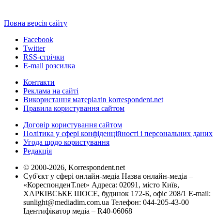
Повна версія сайту
Facebook
Twitter
RSS-стрічки
E-mail розсилка
Контакти
Реклама на сайті
Використання матеріалів korrespondent.net
Правила користування сайтом
Договір користування сайтом
Політика у сфері конфіденційності і персональних даних
Угода щодо користування
Редакція
© 2000-2026, Korrespondent.net
Суб'єкт у сфері онлайн-медіа Назва онлайн-медіа –
«КореспонденТ.net» Адреса: 02091, місто Київ,
ХАРКІВСЬКЕ ШОСЕ, будинок 172-Б, офіс 208/1 E-mail:
sunlight@mediadim.com.ua
Телефон: 044-205-43-00
Ідентифікатор медіа – R40-06068