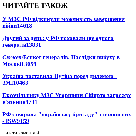
ЧИТАЙТЕ ТАКОЖ
У МЗС РФ відкинули можливість завершення
війни
14618
Другий за день: у РФ поховали ще одного
генерала
13831
Сюжет
Бенкет генералів. Наслідки вибуху в
Москві
13059
Україна поставила Путіна перед дилемою -
ЗМІ
10463
Ексочільнику МЗС Угорщини Сійярто загрожує
в'язниця
9731
РФ створила "українську бригаду" з полонених
- ISW
9159
Читати коментарі