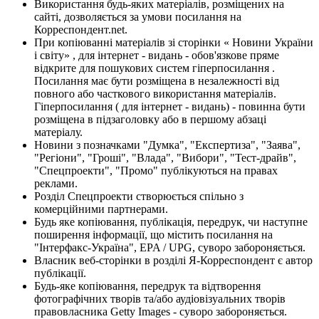
Використання будь-яких матеріалів, розміщених на
сайті, дозволяється за умови посилання на
Корреспондент.net.
При копіюванні матеріалів зі сторінки « Новини України
і світу» , для інтернет - видань - обов'язкове пряме
відкрите для пошукових систем гіперпосилання .
Посилання має бути розміщена в незалежності від
повного або часткового використання матеріалів.
Гіперпосилання ( для інтернет - видань) - повинна бути
розміщена в підзаголовку або в першому абзаці
матеріалу.
Новини з позначками "Думка", "Експертиза", "Заява",
"Регіони", "Гроші", "Влада", "Вибори", "Тест-драйв",
"Спецпроекти", "Промо" публікуються на правах
реклами.
Розділ Спецпроекти створюється спільно з
комерційними партнерами.
Будь яке копіювання, публікація, передрук, чи наступне
поширення інформації, що містить посилання на
"Інтерфакс-Україна", EPA / UPG, суворо забороняється.
Власник веб-сторінки в розділі Я-Корреспондент є автор
публікації.
Будь-яке копіювання, передрук та відтворення
фотографічних творів та/або аудіовізуальних творів
правовласника Getty Images - суворо забороняється.