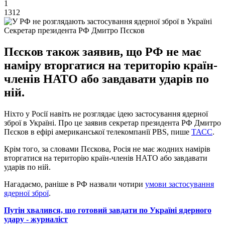
1
1312
Секретар президента РФ Дмитро Пєсков
Пєсков також заявив, що РФ не має
наміру вторгатися на територію країн-
членів НАТО або завдавати ударів по
ній.
Ніхто у Росії навіть не розглядає ідею застосування ядерної
зброї в Україні. Про це заявив секретар президента РФ Дмитро
Пєсков в ефірі американської телекомпанії PBS, пише
ТАСС
.
Крім того, за словами Пєскова, Росія не має жодних намірів
вторгатися на територію країн-членів НАТО або завдавати
ударів по ній.
Нагадаємо, раніше в РФ назвали чотири
умови застосування
ядерної зброї
.
Путін хвалився, що готовий завдати по Україні ядерного
удару - журналіст