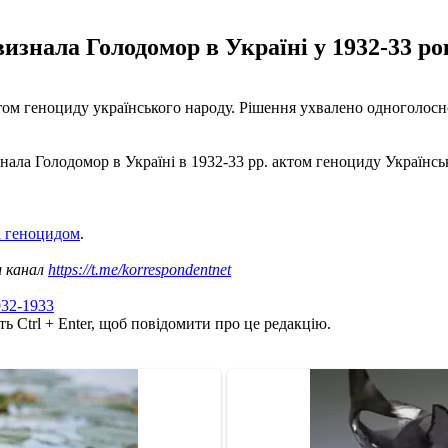
изнала Голодомор в Україні у 1932-33 р
том геноциду українського народу. Рішення ухвалено одноголос
ла Голодомор в Україні в 1932-33 рр. актом геноциду Українськог
і геноцидом
.
ш канал
https://t.me/korrespondentnet
32-1933
ь Ctrl + Enter, щоб повідомити про це редакцію.