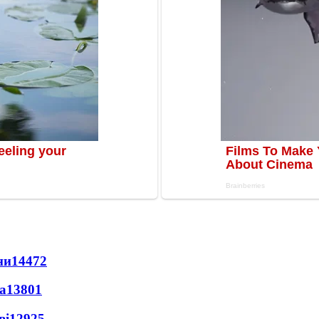
ни
14472
а
13801
ві
12925