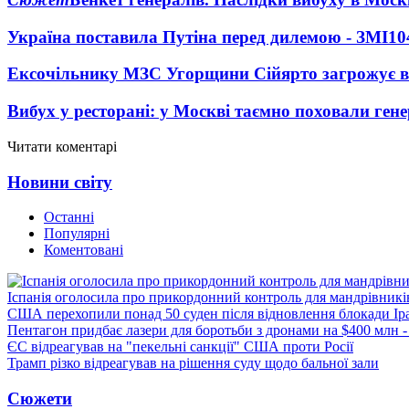
Україна поставила Путіна перед дилемою - ЗМІ
10
Ексочільнику МЗС Угорщини Сійярто загрожує в
Вибух у ресторані: у Москві таємно поховали ген
Читати коментарі
Новини світу
Останні
Популярні
Коментовані
Іспанія оголосила про прикордонний контроль для мандрівників 
США перехопили понад 50 суден після відновлення блокади Ір
Пентагон придбає лазери для боротьби з дронами на $400 млн -
ЄС відреагував на "пекельні санкції" США проти Росії
Трамп різко відреагував на рішення суду щодо бальної зали
Сюжети