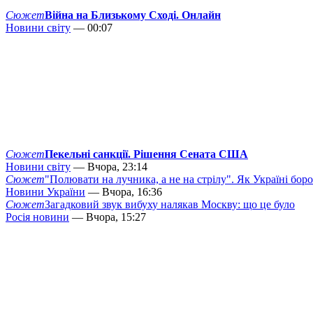
Сюжет
Війна на Близькому Сході. Онлайн
Новини світу
— 00:07
Сюжет
Пекельні санкції. Рішення Сената США
Новини світу
— Вчора, 23:14
Сюжет
"Полювати на лучника, а не на стрілу". Як Україні бор
Новини України
— Вчора, 16:36
Сюжет
Загадковий звук вибуху налякав Москву: що це було
Росія новини
— Вчора, 15:27