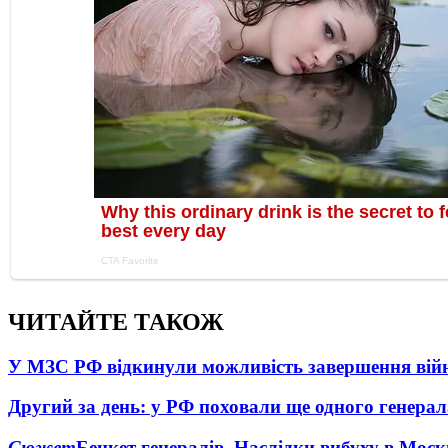
ЧИТАЙТЕ ТАКОЖ
У МЗС РФ відкинули можливість завершення вій
Другий за день: у РФ поховали ще одного генерал
Сюжет
Бенкет генералів. Наслідки вибуху в Моск