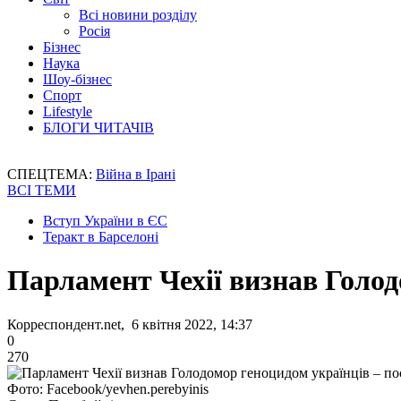
Всі новини розділу
Росія
Бізнес
Наука
Шоу-бізнес
Спорт
Lifestyle
БЛОГИ ЧИТАЧІВ
СПЕЦТЕМА:
Війна в Ірані
ВСІ ТЕМИ
Вступ України в ЄС
Теракт в Барселоні
Парламент Чехії визнав Голод
Корреспондент.net, 6 квітня 2022, 14:37
0
270
Фото: Facebook/yevhen.perebyinis