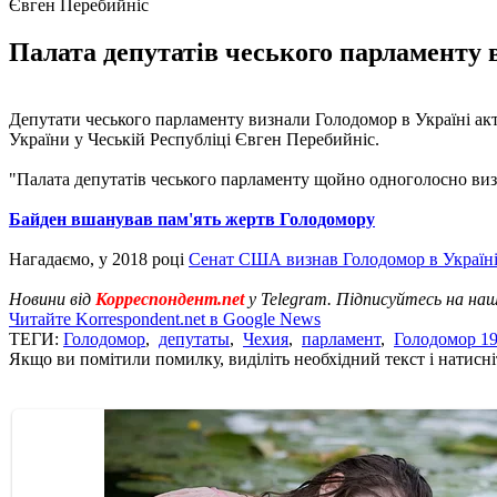
Євген Перебийніс
Палата депутатів чеського парламенту в
Депутати чеського парламенту визнали Голодомор в Україні ак
України у Чеській Республіці Євген Перебийніс.
"Палата депутатів чеського парламенту щойно одноголосно визна
Байден вшанував пам'ять жертв Голодомору
Нагадаємо, у 2018 році
Сенат США визнав Голодомор в Україн
Новини від
Корреспондент.net
у Telegram. Підписуйтесь на на
Читайте Korrespondent.net в Google News
ТЕГИ:
Голодомор
,
депутаты
,
Чехия
,
парламент
,
Голодомор 19
Якщо ви помітили помилку, виділіть необхідний текст і натисніт