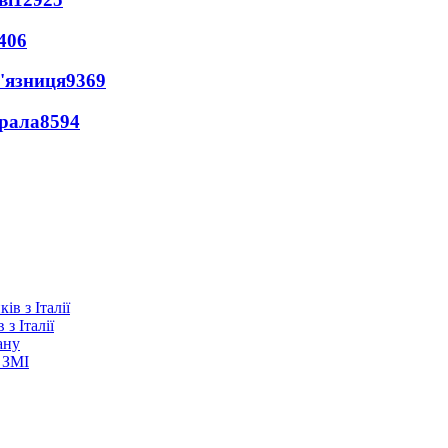
406
'язниця
9369
ерала
8594
з Італії
ану
 ЗМІ