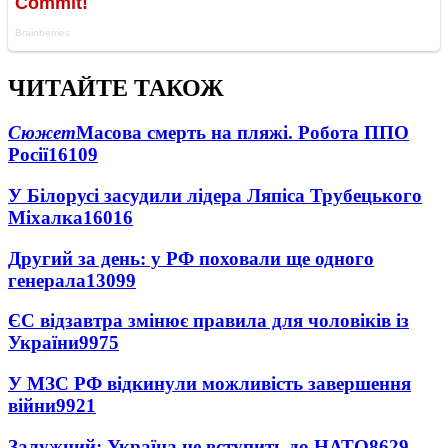
ЧИТАЙТЕ ТАКОЖ
Сюжет
Масова смерть на пляжі. Робота ППО
Росії
16109
У Білорусі засудили лідера Ляпіса Трубецького
Міхалка
16016
Другий за день: у РФ поховали ще одного
генерала
13099
ЄС відзавтра змінює правила для чоловіків із
України
9975
У МЗС РФ відкинули можливість завершення
війни
9921
Залужний: Україна не вступить до НАТО
8629