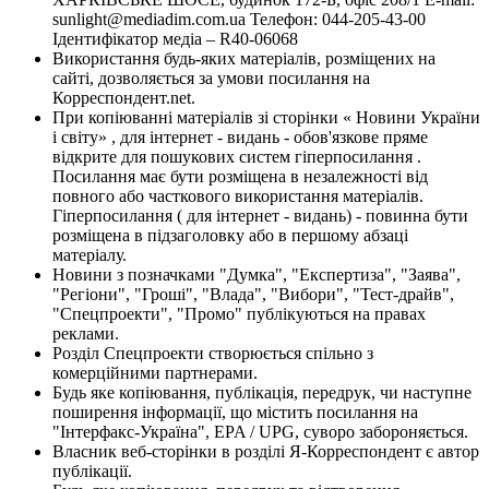
sunlight@mediadim.com.ua
Телефон: 044-205-43-00
Ідентифікатор медіа – R40-06068
Використання будь-яких матеріалів, розміщених на
сайті, дозволяється за умови посилання на
Корреспондент.net.
При копіюванні матеріалів зі сторінки « Новини України
і світу» , для інтернет - видань - обов'язкове пряме
відкрите для пошукових систем гіперпосилання .
Посилання має бути розміщена в незалежності від
повного або часткового використання матеріалів.
Гіперпосилання ( для інтернет - видань) - повинна бути
розміщена в підзаголовку або в першому абзаці
матеріалу.
Новини з позначками "Думка", "Експертиза", "Заява",
"Регіони", "Гроші", "Влада", "Вибори", "Тест-драйв",
"Спецпроекти", "Промо" публікуються на правах
реклами.
Розділ Спецпроекти створюється спільно з
комерційними партнерами.
Будь яке копіювання, публікація, передрук, чи наступне
поширення інформації, що містить посилання на
"Інтерфакс-Україна", EPA / UPG, суворо забороняється.
Власник веб-сторінки в розділі Я-Корреспондент є автор
публікації.