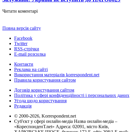
Читати коментарі
Повна версія сайту
Facebook
Twitter
RSS-стрічки
E-mail розсилка
Контакти
Реклама на сайті
Використання матеріалів korrespondent.net
Правила користування сайтом
Договір користування сайтом
Політика у сфері конфіденційності і персональних даних
Угода щодо користування
Редакція
© 2000-2026, Korrespondent.net
Суб'єкт у сфері онлайн-медіа Назва онлайн-медіа –
«КореспонденТ.net» Адреса: 02091, місто Київ,
ХАРКІВСЬКЕ ШОСЕ, будинок 172-Б, офіс 208/1 E-mail: