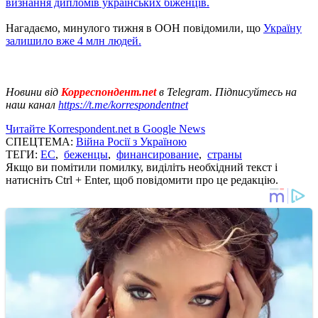
визнання дипломів українських біженців.
Нагадаємо, минулого тижня в ООН повідомили, що
Україну
залишило вже 4 млн людей.
Новини від
Корреспондент.net
в Telegram. Підписуйтесь на
наш канал
https://t.me/korrespondentnet
Читайте Korrespondent.net в Google News
СПЕЦТЕМА:
Війна Росії з Україною
ТЕГИ:
ЕС
,
беженцы
,
финансирование
,
страны
Якщо ви помітили помилку, виділіть необхідний текст і
натисніть Ctrl + Enter, щоб повідомити про це редакцію.