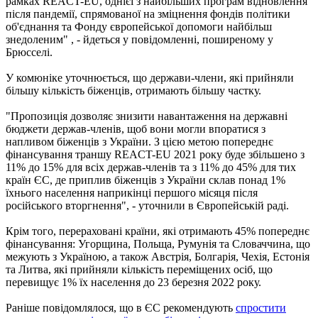
рамках REACT-EU, однієї з найбільших програм відновлення
після пандемії, спрямованої на зміцнення фондів політики
об'єднання та Фонду європейської допомоги найбільш
знедоленим" , - йдеться у повідомленні, поширеному у
Брюсселі.
У комюніке уточнюється, що держави-члени, які прийняли
більшу кількість біженців, отримають більшу частку.
"Пропозиція дозволяє знизити навантаження на державні
бюджети держав-членів, щоб вони могли впоратися з
напливом біженців з України. З цією метою попереднє
фінансування траншу REACT-EU 2021 року буде збільшено з
11% до 15% для всіх держав-членів та з 11% до 45% для тих
країн ЄС, де приплив біженців з України склав понад 1%
їхнього населення наприкінці першого місяця після
російського вторгнення", - уточнили в Європейській раді.
Крім того, перераховані країни, які отримають 45% попереднє
фінансування: Угорщина, Польща, Румунія та Словаччина, що
межують з Україною, а також Австрія, Болгарія, Чехія, Естонія
та Литва, які прийняли кількість переміщених осіб, що
перевищує 1% їх населення до 23 березня 2022 року.
Раніше повідомлялося, що в ЄС рекомендують
спростити