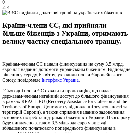
0
214
Країни-члени ЄС, які прийняли
більше біженців з України, отримають
велику частку спеціального траншу.
Країнам-членам ЄС надали фінансування на суму 3,5 млрд.
євро для надання допомоги українським біженцям. Відповідне
рішення у середу, 6 квітня, ухвалили посли Європейського
Союзу, повідомляє
Інтерфакс Україна
.
"Сьогодні посли ЄС схвалили пропозицію, що надає
державам-членам негайний доступ до більшого фінансування
в рамках REACT-EU (Recovery Assistance for Cohesion and the
Territories of Europe, Допомога у відновленні згуртованості та
територій Європи), а також сприяння наданню задоволення
основних потреб та підтримки біженців з України. Цього року
буде виплачено загалом 3,5 мільярда євро у вигляді
збільшеного початкового попереднього фінансування в