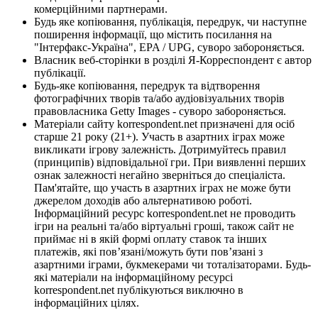
комерційними партнерами.
Будь яке копіювання, публікація, передрук, чи наступне
поширення інформації, що містить посилання на
"Інтерфакс-Україна", EPA / UPG, суворо забороняється.
Власник веб-сторінки в розділі Я-Корреспондент є автор
публікації.
Будь-яке копіювання, передрук та відтворення
фотографічних творів та/або аудіовізуальних творів
правовласника Getty Images - суворо забороняється.
Матеріали сайту korrespondent.net призначені для осіб
старше 21 року (21+). Участь в азартних іграх може
викликати ігрову залежність. Дотримуйтесь правил
(принципів) відповідальної гри. При виявленні перших
ознак залежності негайно зверніться до спеціаліста.
Пам'ятайте, що участь в азартних іграх не може бути
джерелом доходів або альтернативою роботі.
Інформаційний ресурс korrespondent.net не проводить
ігри на реальні та/або віртуальні гроші, також сайт не
приймає ні в якій формі оплату ставок та інших
платежів, які пов’язані/можуть бути пов’язані з
азартними іграми, букмекерами чи тоталізаторами. Будь-
які матеріали на інформаційному ресурсі
korrespondent.net публікуються виключно в
інформаційних цілях.