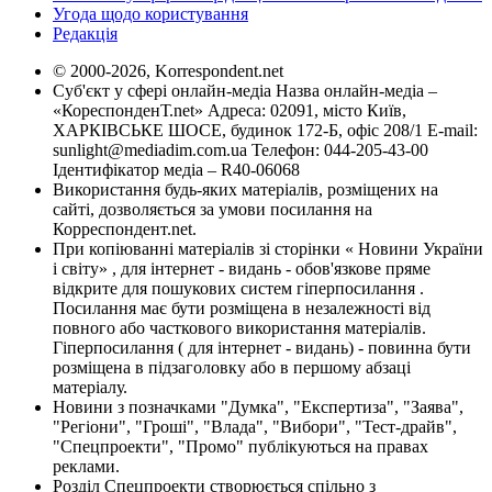
Угода щодо користування
Редакція
© 2000-2026, Korrespondent.net
Суб'єкт у сфері онлайн-медіа Назва онлайн-медіа –
«КореспонденТ.net» Адреса: 02091, місто Київ,
ХАРКІВСЬКЕ ШОСЕ, будинок 172-Б, офіс 208/1 E-mail:
sunlight@mediadim.com.ua
Телефон: 044-205-43-00
Ідентифікатор медіа – R40-06068
Використання будь-яких матеріалів, розміщених на
сайті, дозволяється за умови посилання на
Корреспондент.net.
При копіюванні матеріалів зі сторінки « Новини України
і світу» , для інтернет - видань - обов'язкове пряме
відкрите для пошукових систем гіперпосилання .
Посилання має бути розміщена в незалежності від
повного або часткового використання матеріалів.
Гіперпосилання ( для інтернет - видань) - повинна бути
розміщена в підзаголовку або в першому абзаці
матеріалу.
Новини з позначками "Думка", "Експертиза", "Заява",
"Регіони", "Гроші", "Влада", "Вибори", "Тест-драйв",
"Спецпроекти", "Промо" публікуються на правах
реклами.
Розділ Спецпроекти створюється спільно з