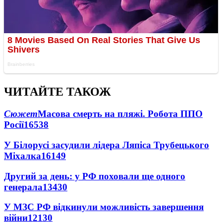
ЧИТАЙТЕ ТАКОЖ
Сюжет
Масова смерть на пляжі. Робота ППО
Росії
16538
У Білорусі засудили лідера Ляпіса Трубецького
Міхалка
16149
Другий за день: у РФ поховали ще одного
генерала
13430
У МЗС РФ відкинули можливість завершення
війни
12130