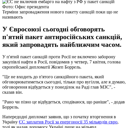
Фото: Офис президента
Терміни запровадження нового пакету санкцій поки що не
називають
У Євросоюзі сьогодні обговорять
п'ятий пакет антиросійських санкцій,
який запровадять найближчим часом.
У п'ятий пакет санкцій проти Росії не включено заборону
закупівлі нафти в Росії, повідомив у четвер, 7 квітня, голова
європейської дипломатії Жозеп Боррель.
"Це не входить до п'ятого санкційного пакета, який
обговорюватиметься сьогодні, тільки про вугілля, але я думаю,
обговорення відбудеться у понеділок на Раді глав МЗС", -
сказав він.
"Рано чи пізно це відбудеться, сподіваюся, що раніше", - додав
Боррель.
Напередодні дипломат заявив, що з початку вторгнення в
Україну
ЄС заплатив Росії за енергоносії 35 мільярдів євро
,
тоді як надав допомогу Україні лише на мільярд.