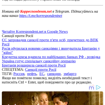
Новини від
Корреспондент.net
в Telegram. Підписуйтесь на
наш канал
https://t.me/korrespondentnet
Читайте Korrespondent.net в Google News
Санкції проти Росії
ЄС запровадив санкції проти п'яти осіб, причетних до ВПК
Росії
Росія обурилася новими санкціями і звинуватила Британію у
"війні"
Кредитна криза вдарила по найбільших банках РФ - розвідка
Україна готує спеціальну санкційну операцію
Британія розширила санкції проти Росії
СПЕЦТЕМА:
Санкції проти Росії
ТЕГИ:
Россия
,
нефть
,
ЕС
,
санкции
,
эмбарго
Якщо ви помітили помилку, виділіть необхідний текст і
натисніть Ctrl + Enter, щоб повідомити про це редакцію.