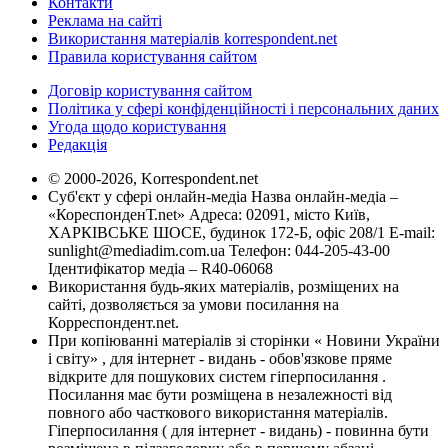
Контакти
Реклама на сайті
Використання матеріалів korrespondent.net
Правила користування сайтом
Договір користування сайтом
Політика у сфері конфіденційності і персональних даних
Угода щодо користування
Редакція
© 2000-2026, Korrespondent.net
Суб'єкт у сфері онлайн-медіа Назва онлайн-медіа –
«КореспонденТ.net» Адреса: 02091, місто Київ,
ХАРКІВСЬКЕ ШОСЕ, будинок 172-Б, офіс 208/1 E-mail:
sunlight@mediadim.com.ua
Телефон: 044-205-43-00
Ідентифікатор медіа – R40-06068
Використання будь-яких матеріалів, розміщених на
сайті, дозволяється за умови посилання на
Корреспондент.net.
При копіюванні матеріалів зі сторінки « Новини України
і світу» , для інтернет - видань - обов'язкове пряме
відкрите для пошукових систем гіперпосилання .
Посилання має бути розміщена в незалежності від
повного або часткового використання матеріалів.
Гіперпосилання ( для інтернет - видань) - повинна бути