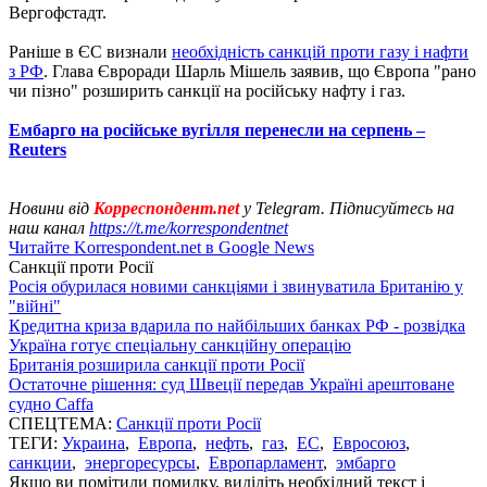
Вергофстадт.
Раніше в ЄС визнали
необхідність санкцій проти газу і нафти
з РФ
. Глава Євроради Шарль Мішель заявив, що Європа "рано
чи пізно" розширить санкції на російську нафту і газ.
Ембарго на російське вугілля перенесли на серпень –
Reuters
Новини від
Корреспондент.net
у Telegram. Підписуйтесь на
наш канал
https://t.me/korrespondentnet
Читайте Korrespondent.net в Google News
Санкції проти Росії
Росія обурилася новими санкціями і звинуватила Британію у
"війні"
Кредитна криза вдарила по найбільших банках РФ - розвідка
Україна готує спеціальну санкційну операцію
Британія розширила санкції проти Росії
Остаточне рішення: суд Швеції передав Україні арештоване
судно Caffa
СПЕЦТЕМА:
Санкції проти Росії
ТЕГИ:
Украина
,
Европа
,
нефть
,
газ
,
ЕС
,
Евросоюз
,
санкции
,
энергоресурсы
,
Европарламент
,
эмбарго
Якщо ви помітили помилку, виділіть необхідний текст і