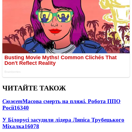
ЧИТАЙТЕ ТАКОЖ
Сюжет
Масова смерть на пляжі. Робота ППО
Росії
16340
У Білорусі засудили лідера Ляпіса Трубецького
Міхалка
16078