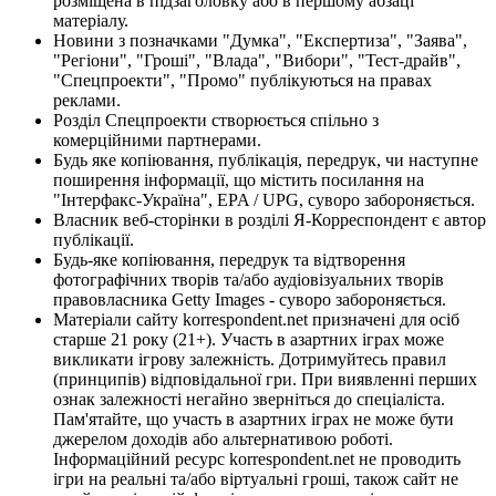
розміщена в підзаголовку або в першому абзаці
матеріалу.
Новини з позначками "Думка", "Експертиза", "Заява",
"Регіони", "Гроші", "Влада", "Вибори", "Тест-драйв",
"Спецпроекти", "Промо" публікуються на правах
реклами.
Розділ Спецпроекти створюється спільно з
комерційними партнерами.
Будь яке копіювання, публікація, передрук, чи наступне
поширення інформації, що містить посилання на
"Інтерфакс-Україна", EPA / UPG, суворо забороняється.
Власник веб-сторінки в розділі Я-Корреспондент є автор
публікації.
Будь-яке копіювання, передрук та відтворення
фотографічних творів та/або аудіовізуальних творів
правовласника Getty Images - суворо забороняється.
Матеріали сайту korrespondent.net призначені для осіб
старше 21 року (21+). Участь в азартних іграх може
викликати ігрову залежність. Дотримуйтесь правил
(принципів) відповідальної гри. При виявленні перших
ознак залежності негайно зверніться до спеціаліста.
Пам'ятайте, що участь в азартних іграх не може бути
джерелом доходів або альтернативою роботі.
Інформаційний ресурс korrespondent.net не проводить
ігри на реальні та/або віртуальні гроші, також сайт не