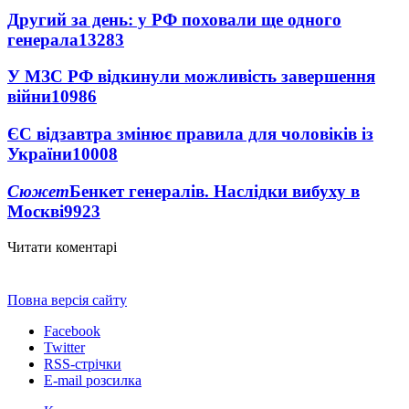
Другий за день: у РФ поховали ще одного
генерала
13283
У МЗС РФ відкинули можливість завершення
війни
10986
ЄС відзавтра змінює правила для чоловіків із
України
10008
Сюжет
Бенкет генералів. Наслідки вибуху в
Москві
9923
Читати коментарі
Повна версія сайту
Facebook
Twitter
RSS-стрічки
E-mail розсилка