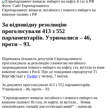
Фото: Сайт Европарламента
Європарламент вимагає негайного і повного ембарго на
викопне паливо з РФ
За відповідну резолюцію
проголосували 413 з 552
парламентаріїв. Утрималися – 46,
проти – 93.
Переважна більшість депутатів Європарламенту
проголосувала за резолюцію з вимогою негайного
запровадження повного ембарго на нафту, газ, вугілля та інше
викопне паливо з Росії. Про це повідомив євродепутат Гі
Вергофстадт у
Twitter
у четвер, 7 квітня.
За документ проголосували 413 з 552 парламентаріїв.
Утрималися – 46, проти – 93.
"Європарламент вимагає негайного і повного ембарго на
викопне паливо! Ні газу, ні нафти, ні вугілля… Немає
європейських грошей для путінської армії!" – написав