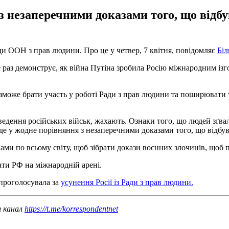
 з незаперечними доказами того, що відб
 ООН з прав людини. Про це у четвер, 7 квітня, повідомляє
Біл
раз демонструє, як війна Путіна зробила Росію міжнародним ізго
 зможе брати участь у роботі Ради з прав людини та поширювати т
иведення російських військ, жахають. Ознаки того, що людей зґва
е йде у жодне порівняння з незаперечними доказами того, що відбу
ми по всьому світу, щоб зібрати докази воєнних злочинів, щоб п
ати РФ на міжнародній арені.
 проголосувала за
усунення Росії із Ради з прав людини.
ш канал
https://t.me/korrespondentnet