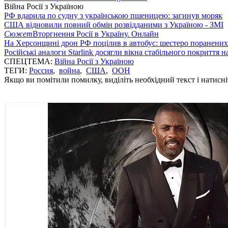
Війна Росії з Україною
РФ вдарила по судну з українською пшеницею: загинув моряк
США відновили повний обмін розвідданими з Україною - ЗМІ
Сюжет
Вторгнення Росії в Україну. Онлайн
На Херсонщині дрон РФ поцілив в автобус: шестеро поранених
Російські аналоги Starlink досягли вікна стабільного покриття 
СПЕЦТЕМА:
Війна Росії з Україною
ТЕГИ:
Россия
,
война
,
США
,
ООН
Якщо ви помітили помилку, виділіть необхідний текст і натисніт