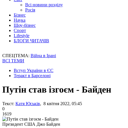
Всі новини розділу
Росія
Бізнес
Наука
Шоу-бізнес
Спорт
Lifestyle
БЛОГИ ЧИТАЧІВ
СПЕЦТЕМА:
Війна в Ірані
ВСІ ТЕМИ
Вступ України в ЄС
Теракт в Барселоні
Путін став ізгоєм - Байден
Текст:
Катя Юськів
, 8 квітня 2022, 05:45
0
1619
Президент США Джо Байден