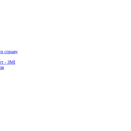
ти справу
ет - ЗМІ
ів