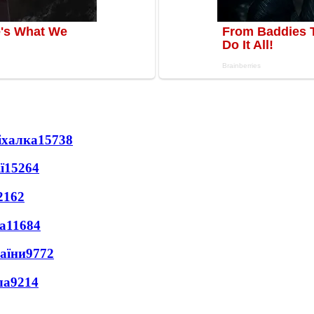
іхалка
15738
ї
15264
2162
а
11684
раїни
9772
ла
9214