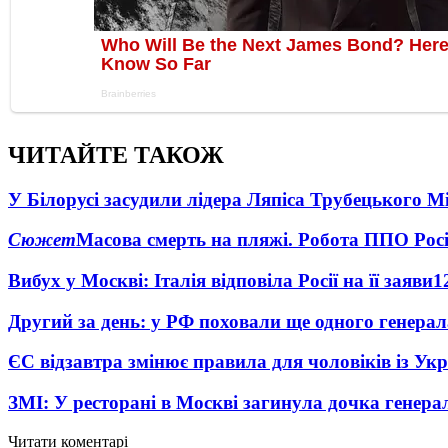
ЧИТАЙТЕ ТАКОЖ
У Білорусі засудили лідера Ляпіса Трубецького М
Сюжет
Масова смерть на пляжі. Робота ППО Росі
Вибух у Москві: Італія відповіла Росії на її заяви
1
Другий за день: у РФ поховали ще одного генерал
ЄС відзавтра змінює правила для чоловіків із Ук
ЗМІ: У ресторані в Москві загинула дочка генера
Читати коментарі