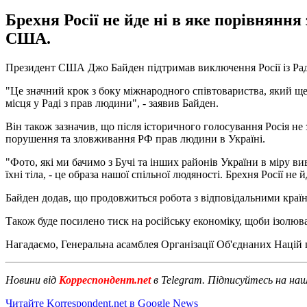
Брехня Росії не йде ні в яке порівняння
США.
Президент США Джо Байден підтримав виключення Росії із Ради
"Це значний крок з боку міжнародного співтовариства, який ще 
місця у Раді з прав людини", - заявив Байден.
Він також зазначив, що після історичного голосування Росія не
порушення та зловживання РФ прав людини в Україні.
"Фото, які ми бачимо з Бучі та інших районів України в міру в
їхні тіла, - це образа нашої спільної людяності. Брехня Росії н
Байден додав, що продовжиться робота з відповідальними країна
Також буде посилено тиск на російську економіку, щоби ізолюв
Нагадаємо, Генеральна асамблея Організації Об'єднаних Націй
Новини від
Корреспондент.net
в Telegram. Підписуйтесь на на
Читайте Korrespondent.net в Google News