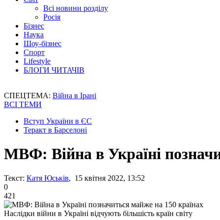
Всі новини розділу
Росія
Бізнес
Наука
Шоу-бізнес
Спорт
Lifestyle
БЛОГИ ЧИТАЧІВ
СПЕЦТЕМА:
Війна в Ірані
ВСІ ТЕМИ
Вступ України в ЄС
Теракт в Барселоні
МВФ: Війна в Україні позначи
Текст:
Катя Юськів
, 15 квітня 2022, 13:52
0
421
Наслідки війни в Україні відчують більшість країн світу