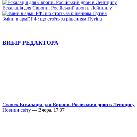
Ескалація для Європи. Російський дрон в Лейпцигу
Зміни в армії РФ: що стоїть за рішенням Путіна
ВИБІР РЕДАКТОРА
Сюжет
Ескалація для Європи. Російський дрон в Лейпцигу
Новини світу
— Вчора, 17:07