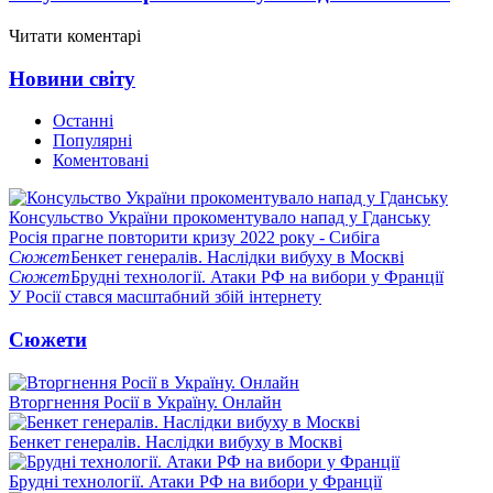
Читати коментарі
Новини світу
Останні
Популярні
Коментовані
Консульство України прокоментувало напад у Гданську
Росія прагне повторити кризу 2022 року - Сибіга
Сюжет
Бенкет генералів. Наслідки вибуху в Москві
Сюжет
Брудні технології. Атаки РФ на вибори у Франції
У Росії стався масштабний збій інтернету
Сюжети
Вторгнення Росії в Україну. Онлайн
Бенкет генералів. Наслідки вибуху в Москві
Брудні технології. Атаки РФ на вибори у Франції