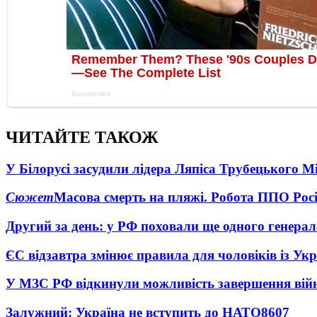
ЧИТАЙТЕ ТАКОЖ
У Білорусі засудили лідера Ляпіса Трубецького М
Сюжет
Масова смерть на пляжі. Робота ППО Росі
Другий за день: у РФ поховали ще одного генерал
ЄС відзавтра змінює правила для чоловіків із Ук
У МЗС РФ відкинули можливість завершення вій
Залужний: Україна не вступить до НАТО
8607