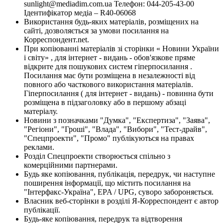
sunlight@mediadim.com.ua
Телефон: 044-205-43-00
Ідентифікатор медіа – R40-06068
Використання будь-яких матеріалів, розміщених на
сайті, дозволяється за умови посилання на
Корреспондент.net.
При копіюванні матеріалів зі сторінки « Новини України
і світу» , для інтернет - видань - обов'язкове пряме
відкрите для пошукових систем гіперпосилання .
Посилання має бути розміщена в незалежності від
повного або часткового використання матеріалів.
Гіперпосилання ( для інтернет - видань) - повинна бути
розміщена в підзаголовку або в першому абзаці
матеріалу.
Новини з позначками "Думка", "Експертиза", "Заява",
"Регіони", "Гроші", "Влада", "Вибори", "Тест-драйв",
"Спецпроекти", "Промо" публікуються на правах
реклами.
Розділ Спецпроекти створюється спільно з
комерційними партнерами.
Будь яке копіювання, публікація, передрук, чи наступне
поширення інформації, що містить посилання на
"Інтерфакс-Україна", EPA / UPG, суворо забороняється.
Власник веб-сторінки в розділі Я-Корреспондент є автор
публікації.
Будь-яке копіювання, передрук та відтворення