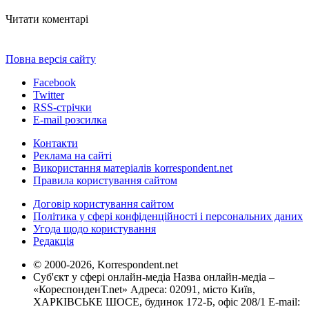
Читати коментарі
Повна версія сайту
Facebook
Twitter
RSS-стрічки
E-mail розсилка
Контакти
Реклама на сайті
Використання матеріалів korrespondent.net
Правила користування сайтом
Договір користування сайтом
Політика у сфері конфіденційності і персональних даних
Угода щодо користування
Редакція
© 2000-2026, Korrespondent.net
Суб'єкт у сфері онлайн-медіа Назва онлайн-медіа –
«КореспонденТ.net» Адреса: 02091, місто Київ,
ХАРКІВСЬКЕ ШОСЕ, будинок 172-Б, офіс 208/1 E-mail: