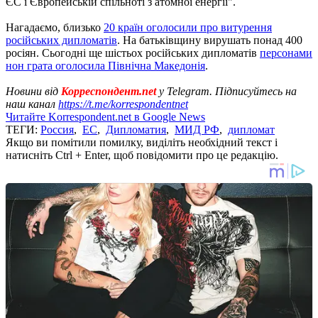
ЄС і Європейській спільноті з атомної енергії".
Нагадаємо, близько
20 країн оголосили про витурення
російських дипломатів
. На батьківщину вирушать понад 400
росіян. Сьогодні ще шістьох російських дипломатів
персонами
нон грата оголосила Північна Македонія
.
Новини від
Корреспондент.net
у Telegram. Підписуйтесь на
наш канал
https://t.me/korrespondentnet
Читайте Korrespondent.net в Google News
ТЕГИ:
Россия
,
ЕС
,
Дипломатия
,
МИД РФ
,
дипломат
Якщо ви помітили помилку, виділіть необхідний текст і
натисніть Ctrl + Enter, щоб повідомити про це редакцію.