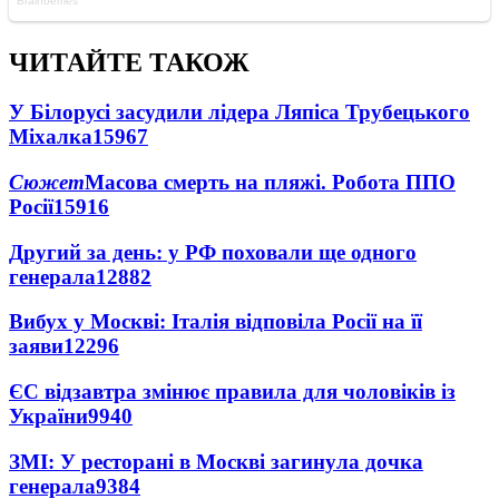
ЧИТАЙТЕ ТАКОЖ
У Білорусі засудили лідера Ляпіса Трубецького
Міхалка
15967
Сюжет
Масова смерть на пляжі. Робота ППО
Росії
15916
Другий за день: у РФ поховали ще одного
генерала
12882
Вибух у Москві: Італія відповіла Росії на її
заяви
12296
ЄС відзавтра змінює правила для чоловіків із
України
9940
ЗМІ: У ресторані в Москві загинула дочка
генерала
9384