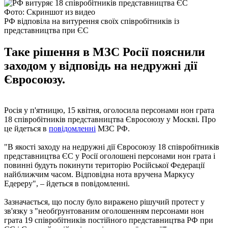
Фото: Скриншот из видео
РФ відповіла на витурення своїх співробітників із
представництва при ЄС
Таке рішення в МЗС Росії пояснили
заходом у відповідь на недружні дії
Євросоюзу.
Росія у п'ятницю, 15 квітня, оголосила персонами нон грата
18 співробітників представництва Євросоюзу у Москві. Про
це йдеться в
повідомленні
МЗС РФ.
"В якості заходу на недружні дії Євросоюзу 18 співробітників
представництва ЄС у Росії оголошені персонами нон грата і
повинні будуть покинути територію Російської Федерації
найближчим часом. Відповідна нота вручена Маркусу
Едереру", – йдеться в повідомленні.
Зазначається, що послу було виражено рішучий протест у
зв'язку з "необґрунтованим оголошенням персонами нон
грата 19 співробітників постійного представництва РФ при