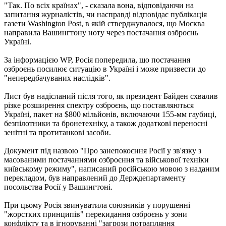
"Так. По всіх країнах", - сказала вона, відповідаючи на
запитання журналістів, чи насправді відповідає публікація
газети Washington Post, в якій стверджувалося, що Москва
направила Вашингтону ноту через постачання озброєнь
Україні.
За інформацією WP, Росія попередила, що постачання
озброєнь посилює ситуацію в Україні і може призвести до
"непередбачуваних наслідків".
Лист був надісланий після того, як президент Байден схвалив
різке розширення спектру озброєнь, що поставляються
Україні, пакет на $800 мільйонів, включаючи 155-мм гаубиці,
безпілотники та бронетехніку, а також додаткові переносні
зенітні та протитанкові засоби.
Документ під назвою "Про занепокоєння Росії у зв'язку з
масованими постачаннями озброєння та військової техніки
київському режиму", написаний російською мовою з наданим
перекладом, був направлений до Держдепартаменту
посольства Росії у Вашингтоні.
При цьому Росія звинуватила союзників у порушенні
"жорстких принципів" перекидання озброєнь у зони
конфлікту та в ігноруванні "загрози потрапляння