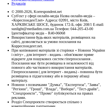
Редакція
© 2000-2026, Korrespondent.net
Суб'єкт у сфері онлайн-медіа Назва онлайн-медіа –
«КореспонденТ.net» Адреса: 02091, місто Київ,
ХАРКІВСЬКЕ ШОСЕ, будинок 172-Б, офіс 208/1 E-mail:
sunlight@mediadim.com.ua
Телефон: 044-205-43-00
Ідентифікатор медіа – R40-06068
Використання будь-яких матеріалів, розміщених на
сайті, дозволяється за умови посилання на
Корреспондент.net.
При копіюванні матеріалів зі сторінки « Новини України
і світу» , для інтернет - видань - обов'язкове пряме
відкрите для пошукових систем гіперпосилання .
Посилання має бути розміщена в незалежності від
повного або часткового використання матеріалів.
Гіперпосилання ( для інтернет - видань) - повинна бути
розміщена в підзаголовку або в першому абзаці
матеріалу.
Новини з позначками "Думка", "Експертиза", "Заява",
"Регіони", "Гроші", "Влада", "Вибори", "Тест-драйв",
"Спецпроекти", "Промо" публікуються на правах
реклами.
Розділ Спецпроекти створюється спільно з
комерційними партнерами.