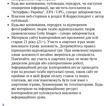
Будь яке копіювання, публікація, передрук, чи наступне
поширення інформації, що містить посилання на
"Інтерфакс-Україна", EPA / UPG, суворо забороняється.
Власник веб-сторінки в розділі Я-Корреспондент є автор
публікації.
Будь-яке копіювання, передрук та відтворення
фотографічних творів та/або аудіовізуальних творів
правовласника Getty Images - суворо забороняється.
Матеріали сайту korrespondent.net призначені для осіб
старше 21 року (21+). Участь в азартних іграх може
викликати ігрову залежність. Дотримуйтесь правил
(принципів) відповідальної гри. При виявленні перших
ознак залежності негайно зверніться до спеціаліста.
Пам'ятайте, що участь в азартних іграх не може бути
джерелом доходів або альтернативою роботі.
Інформаційний ресурс korrespondent.net не проводить
ігри на реальні та/або віртуальні гроші, також сайт не
приймає ні в якій формі оплату ставок та інших
платежів, які пов’язані/можуть бути пов’язані з
азартними іграми, букмекерами чи тоталізаторами. Будь-
які матеріали на інформаційному ресурсі
korrespondent.net публікуються виключно в
інформаційних цілях.
X