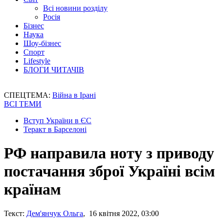
Всі новини розділу
Росія
Бізнес
Наука
Шоу-бізнес
Спорт
Lifestyle
БЛОГИ ЧИТАЧІВ
СПЕЦТЕМА:
Війна в Ірані
ВСІ ТЕМИ
Вступ України в ЄС
Теракт в Барселоні
РФ направила ноту з приводу
постачання зброї Україні всім
країнам
Текст:
Дем'янчук Ольга
, 16 квітня 2022, 03:00