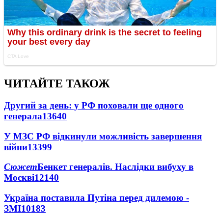
ЧИТАЙТЕ ТАКОЖ
Другий за день: у РФ поховали ще одного
генерала
13640
У МЗС РФ відкинули можливість завершення
війни
13399
Сюжет
Бенкет генералів. Наслідки вибуху в
Москві
12140
Україна поставила Путіна перед дилемою -
ЗМІ
10183