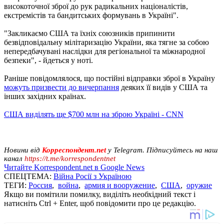
високоточної зброї до рук радикальних націоналістів,
екстремістів та бандитських формувань в Україні".
"Закликаємо США та їхніх союзників припинити
безвідповідальну мілітаризацію України, яка тягне за собою
непередбачувані наслідки для регіональної та міжнародної
безпеки", - йдеться у ноті.
Раніше повідомлялося, що постійні відправки зброї в Україну
можуть призвести до вичерпання
деяких її видів у США та
інших західних країнах.
США виділять ще $700 млн на зброю Україні - CNN
Новини від
Корреспондент.net
у Telegram. Підписуйтесь на наш
канал
https://t.me/korrespondentnet
Читайте Korrespondent.net в Google News
СПЕЦТЕМА:
Війна Росії з Україною
ТЕГИ:
Россия
,
война
,
армия и вооружение
,
США
,
оружие
Якщо ви помітили помилку, виділіть необхідний текст і
натисніть Ctrl + Enter, щоб повідомити про це редакцію.