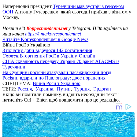
Напередодні президент
Туреччини мав зустріч з генсеком
ООН
Антоніу Гутеррешем, який сьогодні приїхав з візитом у
Москву.
Новини від
Корреспондент.net
у Telegram. Підписуйтесь на
наш канал
https://t.me/korrespondentnet
Читайте Korrespondent.net в Google News
Війна Росії з Україною
З початку доби відбулося 142 боєзіткнення
Сюжет
Вторгнення Росії в Україну. Онлайн
США схвалюють передачу Україні 70 ракет ATACMS із
Туреччини
На Сумщині росіяни атакували пасажирський поїзд
Росіяни вдарили по Павлограду: двоє поранених
СПЕЦТЕМА:
Війна Росії з Україною
ТЕГИ:
Россия
,
Украина
,
Путин
,
Турция
,
Эрдоган
Якщо ви помітили помилку, виділіть необхідний текст і
натисніть Ctrl + Enter, щоб повідомити про це редакцію.