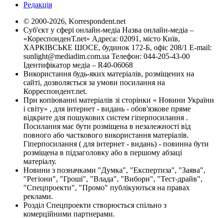
Редакція
© 2000-2026, Korrespondent.net
Суб'єкт у сфері онлайн-медіа Назва онлайн-медіа –
«КореспонденТ.net» Адреса: 02091, місто Київ,
ХАРКІВСЬКЕ ШОСЕ, будинок 172-Б, офіс 208/1 E-mail:
sunlight@mediadim.com.ua
Телефон: 044-205-43-00
Ідентифікатор медіа – R40-06068
Використання будь-яких матеріалів, розміщених на
сайті, дозволяється за умови посилання на
Корреспондент.net.
При копіюванні матеріалів зі сторінки « Новини України
і світу» , для інтернет - видань - обов'язкове пряме
відкрите для пошукових систем гіперпосилання .
Посилання має бути розміщена в незалежності від
повного або часткового використання матеріалів.
Гіперпосилання ( для інтернет - видань) - повинна бути
розміщена в підзаголовку або в першому абзаці
матеріалу.
Новини з позначками "Думка", "Експертиза", "Заява",
"Регіони", "Гроші", "Влада", "Вибори", "Тест-драйв",
"Спецпроекти", "Промо" публікуються на правах
реклами.
Розділ Спецпроекти створюється спільно з
комерційними партнерами.