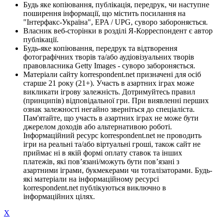
Будь яке копіювання, публікація, передрук, чи наступне
поширення інформації, що містить посилання на
"Інтерфакс-Україна", EPA / UPG, суворо забороняється.
Власник веб-сторінки в розділі Я-Корреспондент є автор
публікації.
Будь-яке копіювання, передрук та відтворення
фотографічних творів та/або аудіовізуальних творів
правовласника Getty Images - суворо забороняється.
Матеріали сайту korrespondent.net призначені для осіб
старше 21 року (21+). Участь в азартних іграх може
викликати ігрову залежність. Дотримуйтесь правил
(принципів) відповідальної гри. При виявленні перших
ознак залежності негайно зверніться до спеціаліста.
Пам'ятайте, що участь в азартних іграх не може бути
джерелом доходів або альтернативою роботі.
Інформаційний ресурс korrespondent.net не проводить
ігри на реальні та/або віртуальні гроші, також сайт не
приймає ні в якій формі оплату ставок та інших
платежів, які пов’язані/можуть бути пов’язані з
азартними іграми, букмекерами чи тоталізаторами. Будь-
які матеріали на інформаційному ресурсі
korrespondent.net публікуються виключно в
інформаційних цілях.
X