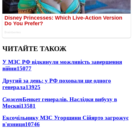
ЧИТАЙТЕ ТАКОЖ
У МЗС РФ відкинули можливість завершення
війни
15077
Другий за день: у РФ поховали ще одного
генерала
13925
Сюжет
Бенкет генералів. Наслідки вибуху в
Москві
13581
Ексочільнику МЗС Угорщини Сійярто загрожує
в'язниця
10746