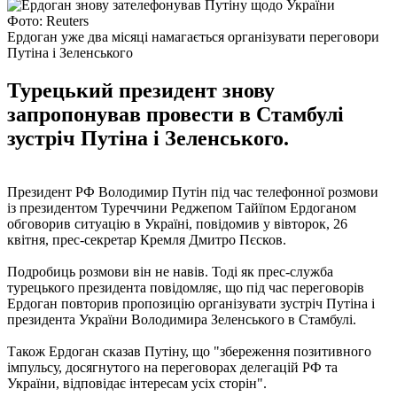
Фото: Reuters
Ердоган уже два місяці намагається організувати переговори
Путіна і Зеленського
Турецький президент знову
запропонував провести в Стамбулі
зустріч Путіна і Зеленського.
Президент РФ Володимир Путін під час телефонної розмови
із президентом Туреччини Реджепом Тайїпом Ердоганом
обговорив ситуацію в Україні, повідомив у вівторок, 26
квітня, прес-секретар Кремля Дмитро Пєсков.
Подробиць розмови він не навів. Тоді як прес-служба
турецького президента повідомляє, що під час переговорів
Ердоган повторив пропозицію організувати зустріч Путіна і
президента України Володимира Зеленського в Стамбулі.
Також Ердоган сказав Путіну, що "збереження позитивного
імпульсу, досягнутого на переговорах делегацій РФ та
України, відповідає інтересам усіх сторін".