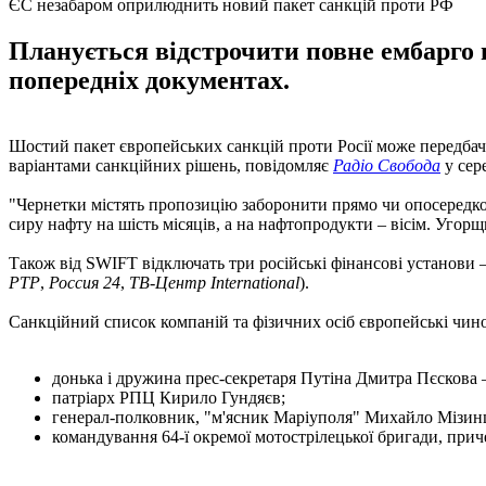
ЄС незабаром оприлюднить новий пакет санкцій проти РФ
Планується відстрочити повне ембарго н
попередніх документах.
Шостий пакет європейських санкцій проти Росії може передбач
варіантами санкційних рішень, повідомляє
Радіо Свобода
у сере
"Чернетки містять пропозицію заборонити прямо чи опосередко
сиру нафту на шість місяців, а на нафтопродукти – вісім. Угор
Також від SWIFT відключать три російські фінансові установи –
РТР
,
Россия 24
,
ТВ-Центр International
).
Санкційний список компаній та фізичних осіб європейські чин
донька і дружина прес-секретаря Путіна Дмитра Пєскова –
патріарх РПЦ Кирило Гундяєв;
генерал-полковник, "м'ясник Маріуполя" Михайло Мізин
командування 64-ї окремої мотострілецької бригади, прич