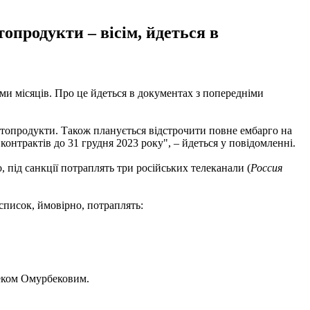
опродукти – вісім, йдеться в
и місяців. Про це йдеться в документах з попередніми
фтопродукти. Також планується відстрочити повне ембарго на
онтрактів до 31 грудня 2023 року", – йдеться у повідомленні.
 під санкції потраплять три російських телеканали (
Россия
список, ймовірно, потраплять:
беком Омурбековим.