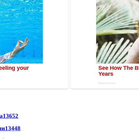
а
13652
ни
13448