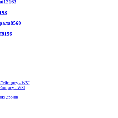
ві
12163
198
ерала
8560
ї
8156
ейпцигу - WSJ
мих дронів