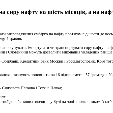
а сиру нафту на шість місяців, а на нафт
ати запровадження ембарго на нафту протягом від шести до восьм
ду, 4 травня.
вано купувати, імпортувати чи транспортувати сиру нафту і на
щині і Словаччині можуть дозволити виконання укладених раніше к
 Сбербанк, Кредитний банк Москви і Россільгоспбанк. Крім того,
овники планують поповнити на 16 підприємств і 57 громадян. У 
 Єлизавета Пєскова і Тетяна Навка;
цев;
етної до військових злочинів у Бучі на чолі з полковником Азат