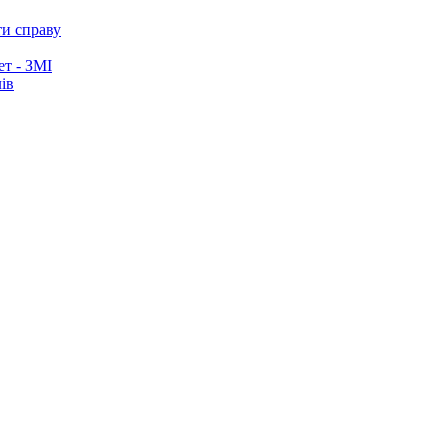
ти справу
ет - ЗМІ
ів