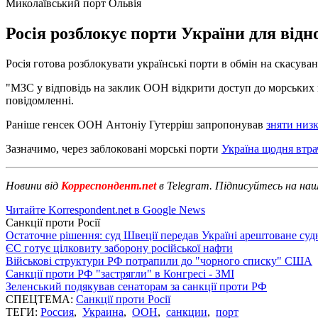
Миколаївський порт Ольвія
Росія розблокує порти України для відн
Росія готова розблокувати українські порти в обмін на скасув
"МЗС у відповідь на заклик ООН відкрити доступ до морських пор
повідомленні.
Раніше генсек ООН Антоніу Гутерріш запропонував
зняти низк
Зазначимо, через заблоковані морські порти
Україна щодня втра
Новини від
Корреспондент.net
в Telegram. Підписуйтесь на на
Читайте Korrespondent.net в Google News
Санкції проти Росії
Остаточне рішення: суд Швеції передав Україні арештоване суд
ЄС готує цілковиту заборону російської нафти
Військові структури РФ потрапили до "чорного списку" США
Санкції проти РФ "застрягли" в Конгресі - ЗМІ
Зеленський подякував сенаторам за санкції проти РФ
СПЕЦТЕМА:
Санкції проти Росії
ТЕГИ:
Россия
,
Украина
,
ООН
,
санкции
,
порт