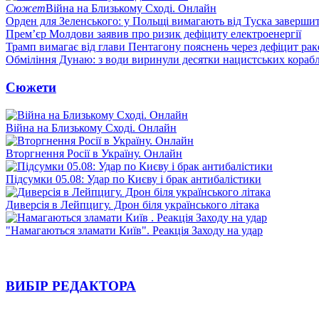
Сюжет
Війна на Близькому Сході. Онлайн
Орден для Зеленського: у Польщі вимагають від Туска заверши
Прем’єр Молдови заявив про ризик дефіциту електроенергії
Трамп вимагає від глави Пентагону пояснень через дефіцит рак
Обміління Дунаю: з води виринули десятки нацистських корабл
Сюжети
Війна на Близькому Сході. Онлайн
Вторгнення Росії в Україну. Онлайн
Підсумки 05.08: Удар по Києву і брак антибалістики
Диверсія в Лейпцигу. Дрон біля українського літака
"Намагаються зламати Київ". Реакція Заходу на удар
ВИБІР РЕДАКТОРА