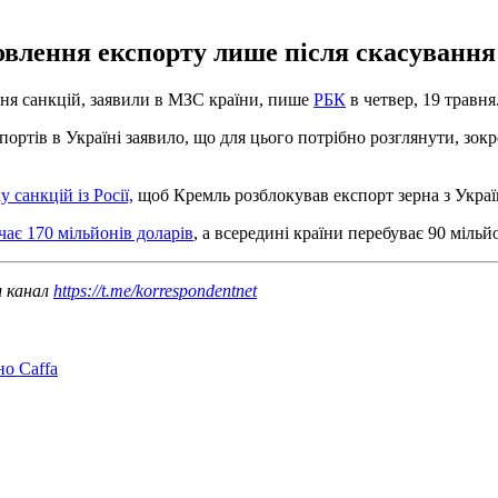
овлення експорту лише після скасування
ання санкцій, заявили в МЗС країни, пише
РБК
в четвер, 19 травня
тів в Україні заявило, що для цього потрібно розглянути, зокрема
у санкцій із Росії,
щоб Кремль розблокував експорт зерна з Украї
чає 170 мільйонів доларів
, а всередині країни перебуває 90 мільй
ш канал
https://t.me/korrespondentnet
но Caffa