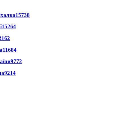
іхалка
15738
ї
15264
2162
а
11684
раїни
9772
ла
9214