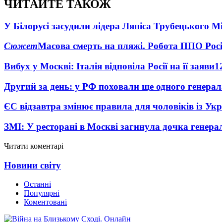
ЧИТАЙТЕ ТАКОЖ
У Білорусі засудили лідера Ляпіса Трубецького М
Сюжет
Масова смерть на пляжі. Робота ППО Росі
Вибух у Москві: Італія відповіла Росії на її заяви
1
Другий за день: у РФ поховали ще одного генерал
ЄС відзавтра змінює правила для чоловіків із Ук
ЗМІ: У ресторані в Москві загинула дочка генера
Читати коментарі
Новини світу
Останні
Популярні
Коментовані