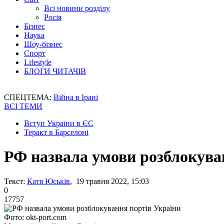
Всі новини розділу
Росія
Бізнес
Наука
Шоу-бізнес
Спорт
Lifestyle
БЛОГИ ЧИТАЧІВ
СПЕЦТЕМА:
Війна в Ірані
ВСІ ТЕМИ
Вступ України в ЄС
Теракт в Барселоні
РФ назвала умови розблокува
Текст:
Катя Юськів
, 19 травня 2022, 15:03
0
17757
Фото: okt-port.com