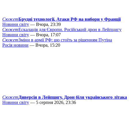
Сюжет
Брудні технології. Атаки РФ на вибори у Франції
Новини світу
— Вчора, 23:39
Сюжет
Ескалація для Європи. Російський дрон в Лейпцигу
Новини світу
— Вчора, 17:07
Сюжет
Зміни в армії РФ: що стоїть за рішенням Путіна
Росія новини
— Вчора, 15:20
Сюжет
Диверсія в Лейпцигу. Дрон біля українського літака
Новини світу
— 5 серпня 2026, 23:36