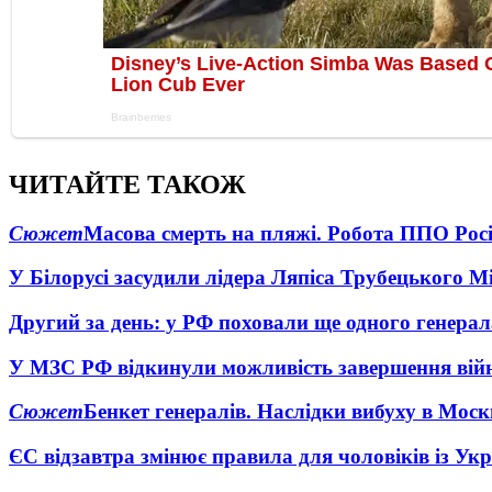
ЧИТАЙТЕ ТАКОЖ
Сюжет
Масова смерть на пляжі. Робота ППО Росі
У Білорусі засудили лідера Ляпіса Трубецького М
Другий за день: у РФ поховали ще одного генерал
У МЗС РФ відкинули можливість завершення вій
Сюжет
Бенкет генералів. Наслідки вибуху в Моск
ЄС відзавтра змінює правила для чоловіків із Ук