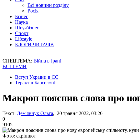
Всі новини розділу
Росія
Бізнес
Наука
Шоу-бізнес
Спорт
Lifestyle
БЛОГИ ЧИТАЧІВ
СПЕЦТЕМА:
Війна в Ірані
ВСІ ТЕМИ
Вступ України в ЄС
Теракт в Барселоні
Макрон пояснив слова про нов
Текст:
Дем'янчук Ольга
, 20 травня 2022, 03:26
0
9105
Фото: скріншот