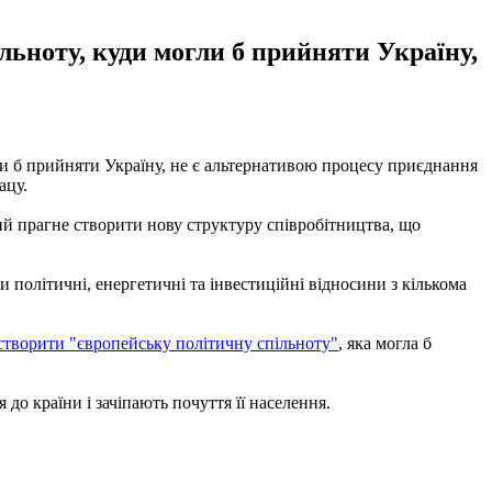
ьноту, куди могли б прийняти Україну,
и б прийняти Україну, не є альтернативою процесу приєднання
ацу.
й прагне створити нову структуру співробітництва, що
 політичні, енергетичні та інвестиційні відносини з кількома
створити "європейську політичну спільноту"
, яка могла б
 до країни і зачіпають почуття її населення.