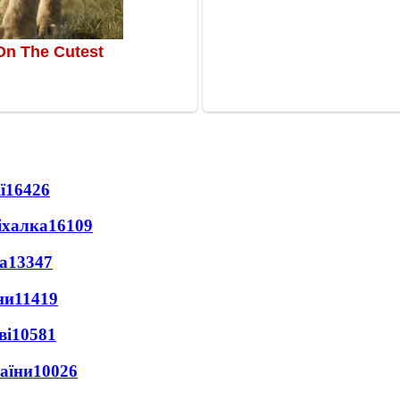
ї
16426
іхалка
16109
а
13347
ни
11419
ві
10581
раїни
10026