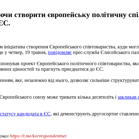
чи створити європейську політичну спіл
ЄС.
ініціатива створення Європейського співтовариства, куди могл
е у четвер, 19 травня,
повідомляє
прес-служба Єлисейського пал
опонував проект Європейського політичного співтовариства, яки
новних цінностей та прагнуть приєднатися до ЄС.
енням, яке, незалежно від нього, дозволяє сильніше структурувати
Європейського союзу може тривати кілька десятиліть і
закликав 
 статусу кандидата в ЄС
, які демонструють другосортне ставлення
канал
https://t.me/korrespondentnet