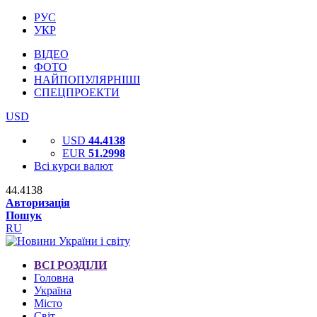
РУС
УКР
ВІДЕО
ФОТО
НАЙПОПУЛЯРНІШІ
СПЕЦПРОЕКТИ
USD
USD
44.4138
EUR
51.2998
Всі курси валют
44.4138
Авторизація
Пошук
RU
ВСІ РОЗДІЛИ
Головна
Україна
Місто
Світ