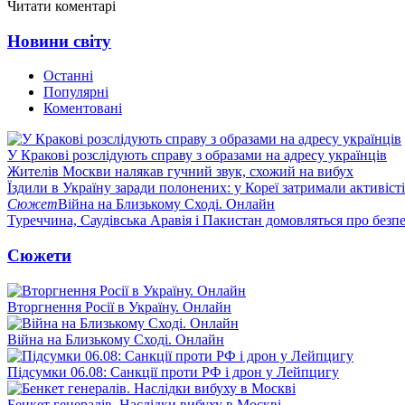
Читати коментарі
Новини світу
Останні
Популярні
Коментовані
У Кракові розслідують справу з образами на адресу українців
Жителів Москви налякав гучний звук, схожий на вибух
Їздили в Україну заради полонених: у Кореї затримали активіст
Сюжет
Війна на Близькому Сході. Онлайн
Туреччина, Саудівська Аравія і Пакистан домовляться про безп
Сюжети
Вторгнення Росії в Україну. Онлайн
Війна на Близькому Сході. Онлайн
Підсумки 06.08: Санкції проти РФ і дрон у Лейпцигу
Бенкет генералів. Наслідки вибуху в Москві