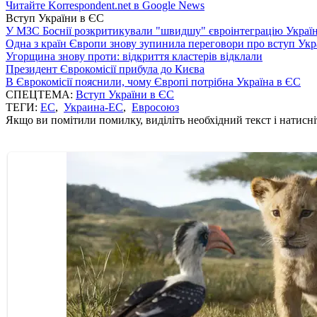
Читайте Korrespondent.net в Google News
Вступ України в ЄС
У МЗС Боснії розкритикували "швидшу" євроінтеграцію Украї
Одна з країн Європи знову зупинила переговори про вступ Укр
Угорщина знову проти: відкриття кластерів відклали
Президент Єврокомісії прибула до Києва
В Єврокомісії пояснили, чому Європі потрібна Україна в ЄС
СПЕЦТЕМА:
Вступ України в ЄС
ТЕГИ:
ЕС
,
Украина-ЕС
,
Евросоюз
Якщо ви помітили помилку, виділіть необхідний текст і натисніт