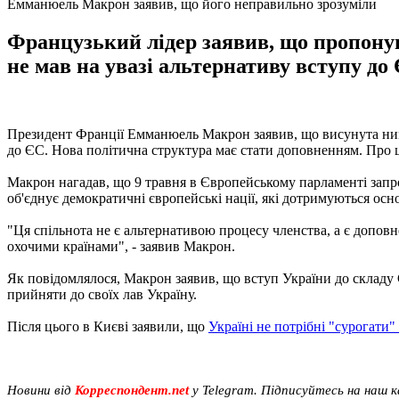
Емманюель Макрон заявив, що його неправильно зрозуміли
Французький лідер заявив, що пропоную
не мав на увазі альтернативу вступу до 
Президент Франції Емманюель Макрон заявив, що висунута ним 
до ЄС. Нова політична структура має стати доповненням. Про ц
Макрон нагадав, що 9 травня в Європейському парламенті запр
об'єднує демократичні європейські нації, які дотримуються ос
"Ця спільнота не є альтернативою процесу членства, а є доповн
охочими країнами", - заявив Макрон.
Як повідомлялося, Макрон заявив, що вступ України до складу 
прийняти до своїх лав Україну.
Після цього в Києві заявили, що
Україні не потрібні "сурогати"
Новини від
Корреспондент.net
у Telegram. Підписуйтесь на наш 