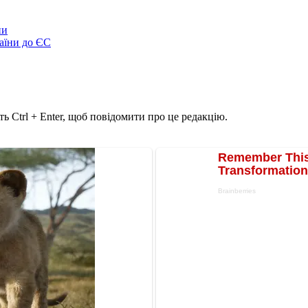
ни
аїни до ЄС
ь Ctrl + Enter, щоб повідомити про це редакцію.