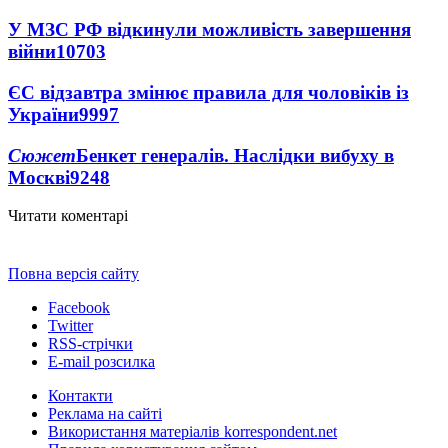
У МЗС РФ відкинули можливість завершення
війни
10703
ЄС відзавтра змінює правила для чоловіків із
України
9997
Сюжет
Бенкет генералів. Наслідки вибуху в
Москві
9248
Читати коментарі
Повна версія сайту
Facebook
Twitter
RSS-стрічки
E-mail розсилка
Контакти
Реклама на сайті
Використання матеріалів korrespondent.net