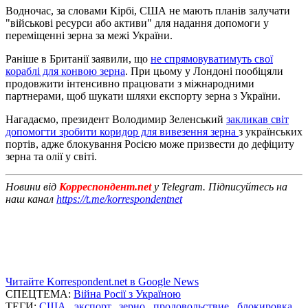
Водночас, за словами Кірбі, США не мають планів залучати
"військові ресурси або активи" для надання допомоги у
переміщенні зерна за межі України.
Раніше в Британії заявили, що
не спрямовуватимуть свої
кораблі для конвою зерна
. При цьому у Лондоні пообіцяли
продовжити інтенсивно працювати з міжнародними
партнерами, щоб шукати шляхи експорту зерна з України.
Нагадаємо, президент Володимир Зеленський
закликав світ
допомогти зробити коридор для вивезення зерна
з українських
портів, адже блокування Росією може призвести до дефіциту
зерна та олії у світі.
Новини від
Корреспондент.net
у Telegram. Підписуйтесь на
наш канал
https://t.me/korrespondentnet
Читайте Korrespondent.net в Google News
СПЕЦТЕМА:
Війна Росії з Україною
ТЕГИ:
США
,
экспорт
,
зерно
,
продовольствие
,
блокировка