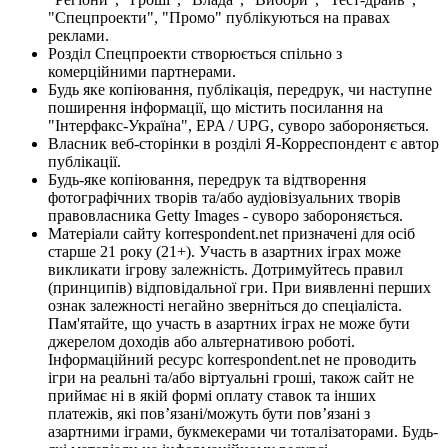
"Спецпроекти", "Промо" публікуються на правах
реклами.
Розділ Спецпроекти створюється спільно з
комерційними партнерами.
Будь яке копіювання, публікація, передрук, чи наступне
поширення інформації, що містить посилання на
"Інтерфакс-Україна", EPA / UPG, суворо забороняється.
Власник веб-сторінки в розділі Я-Корреспондент є автор
публікації.
Будь-яке копіювання, передрук та відтворення
фотографічних творів та/або аудіовізуальних творів
правовласника Getty Images - суворо забороняється.
Матеріали сайту korrespondent.net призначені для осіб
старше 21 року (21+). Участь в азартних іграх може
викликати ігрову залежність. Дотримуйтесь правил
(принципів) відповідальної гри. При виявленні перших
ознак залежності негайно зверніться до спеціаліста.
Пам'ятайте, що участь в азартних іграх не може бути
джерелом доходів або альтернативою роботі.
Інформаційний ресурс korrespondent.net не проводить
ігри на реальні та/або віртуальні гроші, також сайт не
приймає ні в якій формі оплату ставок та інших
платежів, які пов’язані/можуть бути пов’язані з
азартними іграми, букмекерами чи тоталізаторами. Будь-