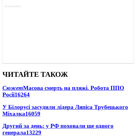
ЧИТАЙТЕ ТАКОЖ
Сюжет
Масова смерть на пляжі. Робота ППО
Росії
16264
У Білорусі засудили лідера Ляпіса Трубецького
Міхалка
16059
Другий за день: у РФ поховали ще одного
генерала
13229