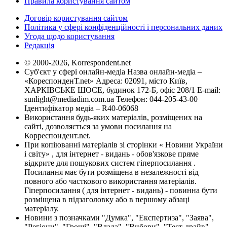
Правила користування сайтом
Договір користування сайтом
Політика у сфері конфіденційності і персональних даних
Угода щодо користування
Редакція
© 2000-2026, Korrespondent.net
Суб'єкт у сфері онлайн-медіа Назва онлайн-медіа –
«КореспонденТ.net» Адреса: 02091, місто Київ,
ХАРКІВСЬКЕ ШОСЕ, будинок 172-Б, офіс 208/1 E-mail:
sunlight@mediadim.com.ua
Телефон: 044-205-43-00
Ідентифікатор медіа – R40-06068
Використання будь-яких матеріалів, розміщених на
сайті, дозволяється за умови посилання на
Корреспондент.net.
При копіюванні матеріалів зі сторінки « Новини України
і світу» , для інтернет - видань - обов'язкове пряме
відкрите для пошукових систем гіперпосилання .
Посилання має бути розміщена в незалежності від
повного або часткового використання матеріалів.
Гіперпосилання ( для інтернет - видань) - повинна бути
розміщена в підзаголовку або в першому абзаці
матеріалу.
Новини з позначками "Думка", "Експертиза", "Заява",
"Регіони", "Гроші", "Влада", "Вибори", "Тест-драйв",