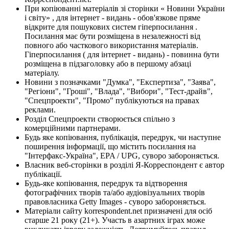
При копіюванні матеріалів зі сторінки « Новини України
і світу» , для інтернет - видань - обов'язкове пряме
відкрите для пошукових систем гіперпосилання .
Посилання має бути розміщена в незалежності від
повного або часткового використання матеріалів.
Гіперпосилання ( для інтернет - видань) - повинна бути
розміщена в підзаголовку або в першому абзаці
матеріалу.
Новини з позначками "Думка", "Експертиза", "Заява",
"Регіони", "Гроші", "Влада", "Вибори", "Тест-драйв",
"Спецпроекти", "Промо" публікуються на правах
реклами.
Розділ Спецпроекти створюється спільно з
комерційними партнерами.
Будь яке копіювання, публікація, передрук, чи наступне
поширення інформації, що містить посилання на
"Інтерфакс-Україна", EPA / UPG, суворо забороняється.
Власник веб-сторінки в розділі Я-Корреспондент є автор
публікації.
Будь-яке копіювання, передрук та відтворення
фотографічних творів та/або аудіовізуальних творів
правовласника Getty Images - суворо забороняється.
Матеріали сайту korrespondent.net призначені для осіб
старше 21 року (21+). Участь в азартних іграх може