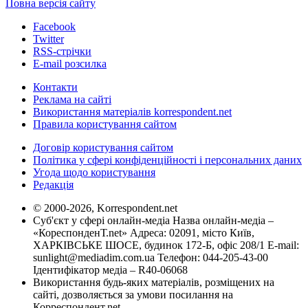
Повна версія сайту
Facebook
Twitter
RSS-стрічки
E-mail розсилка
Контакти
Реклама на сайті
Використання матеріалів korrespondent.net
Правила користування сайтом
Договір користування сайтом
Політика у сфері конфіденційності і персональних даних
Угода щодо користування
Редакція
© 2000-2026, Korrespondent.net
Суб'єкт у сфері онлайн-медіа Назва онлайн-медіа –
«КореспонденТ.net» Адреса: 02091, місто Київ,
ХАРКІВСЬКЕ ШОСЕ, будинок 172-Б, офіс 208/1 E-mail:
sunlight@mediadim.com.ua
Телефон: 044-205-43-00
Ідентифікатор медіа – R40-06068
Використання будь-яких матеріалів, розміщених на
сайті, дозволяється за умови посилання на
Корреспондент.net.