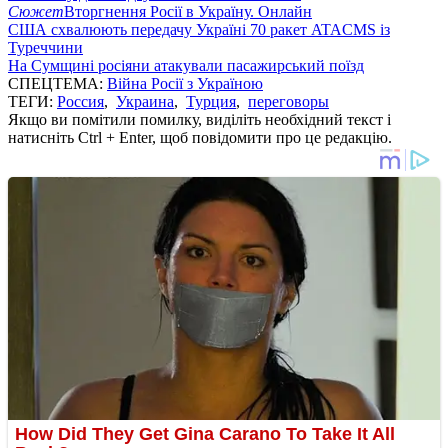
Сюжет
Вторгнення Росії в Україну. Онлайн
США схвалюють передачу Україні 70 ракет ATACMS із
Туреччини
На Сумщині росіяни атакували пасажирський поїзд
СПЕЦТЕМА:
Війна Росії з Україною
ТЕГИ:
Россия
,
Украина
,
Турция
,
переговоры
Якщо ви помітили помилку, виділіть необхідний текст і
натисніть Ctrl + Enter, щоб повідомити про це редакцію.