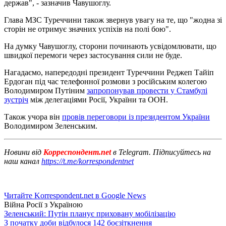
держав", - зазначив Чавушоглу.
Глава МЗС Туреччини також звернув увагу на те, що "жодна зі
сторін не отримує значних успіхів на полі бою".
На думку Чавушоглу, сторони починають усвідомлювати, що
швидкої перемоги через застосування сили не буде.
Нагадаємо, напередодні президент Туреччини Реджеп Тайіп
Ердоган під час телефонної розмови з російським колегою
Володимиром Путіним
запропонував провести у Стамбулі
зустріч
між делегаціями Росії, України та ООН.
Також учора він
провів переговори із президентом України
Володимиром Зеленським.
Новини від
Корреспондент.net
в Telegram. Підписуйтесь на
наш канал
https://t.me/korrespondentnet
Читайте Korrespondent.net в Google News
Війна Росії з Україною
Зеленський: Путін планує приховану мобілізацію
З початку доби відбулося 142 боєзіткнення