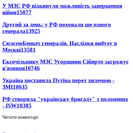
У МЗС РФ відкинули можливість завершення
війни
15077
Другий за день: у РФ поховали ще одного
генерала
13925
Сюжет
Бенкет генералів. Наслідки вибуху в
Москві
13581
Ексочільнику МЗС Угорщини Сійярто загрожує
в'язниця
10746
Україна поставила Путіна перед дилемою -
ЗМІ
10635
РФ створила "українську бригаду" з полонених
- ISW
10385
Читати коментарі