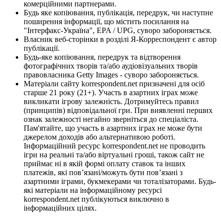
комерційними партнерами.
Будь яке копіювання, публікація, передрук, чи наступне
поширення інформації, що містить посилання на
"Інтерфакс-Україна", EPA / UPG, суворо забороняється.
Власник веб-сторінки в розділі Я-Корреспондент є автор
публікації.
Будь-яке копіювання, передрук та відтворення
фотографічних творів та/або аудіовізуальних творів
правовласника Getty Images - суворо забороняється.
Матеріали сайту korrespondent.net призначені для осіб
старше 21 року (21+). Участь в азартних іграх може
викликати ігрову залежність. Дотримуйтесь правил
(принципів) відповідальної гри. При виявленні перших
ознак залежності негайно зверніться до спеціаліста.
Пам'ятайте, що участь в азартних іграх не може бути
джерелом доходів або альтернативою роботі.
Інформаційний ресурс korrespondent.net не проводить
ігри на реальні та/або віртуальні гроші, також сайт не
приймає ні в якій формі оплату ставок та інших
платежів, які пов’язані/можуть бути пов’язані з
азартними іграми, букмекерами чи тоталізаторами. Будь-
які матеріали на інформаційному ресурсі
korrespondent.net публікуються виключно в
інформаційних цілях.