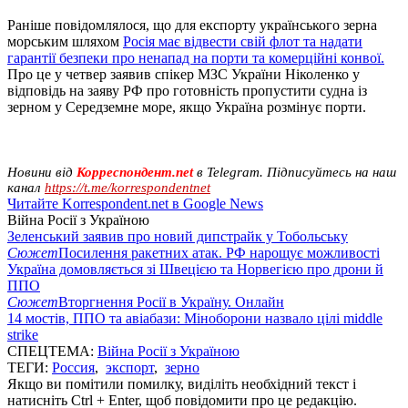
Раніше повідомлялося, що для експорту українського зерна
морським шляхом
Росія має відвести свій флот та надати
гарантії безпеки про ненапад на порти та комерційні конвої.
Про це у четвер заявив спікер МЗС України Ніколенко у
відповідь на заяву РФ про готовність пропустити судна із
зерном у Середземне море, якщо Україна розмінує порти.
Новини від
Корреспондент.net
в Telegram. Підписуйтесь на наш
канал
https://t.me/korrespondentnet
Читайте Korrespondent.net в Google News
Війна Росії з Україною
Зеленський заявив про новий дипстрайк у Тобольську
Сюжет
Посилення ракетних атак. РФ нарощує можливості
Україна домовляється зі Швецією та Норвегією про дрони й
ППО
Сюжет
Вторгнення Росії в Україну. Онлайн
14 мостів, ППО та авіабази: Міноборони назвало цілі middle
strike
СПЕЦТЕМА:
Війна Росії з Україною
ТЕГИ:
Россия
,
экспорт
,
зерно
Якщо ви помітили помилку, виділіть необхідний текст і
натисніть Ctrl + Enter, щоб повідомити про це редакцію.