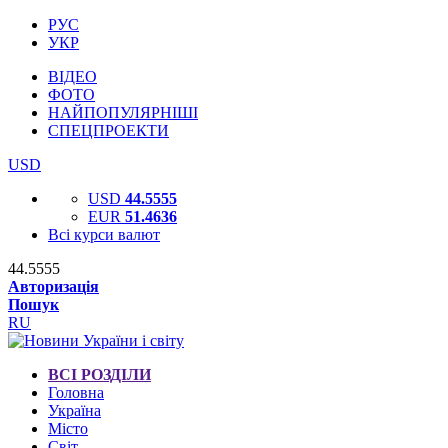
РУС
УКР
ВІДЕО
ФОТО
НАЙПОПУЛЯРНІШІ
СПЕЦПРОЕКТИ
USD
USD
44.5555
EUR
51.4636
Всі курси валют
44.5555
Авторизація
Пошук
RU
ВСІ РОЗДІЛИ
Головна
Україна
Місто
Світ