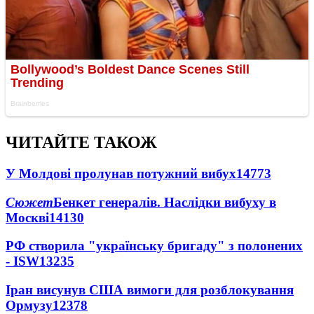
ЧИТАЙТЕ ТАКОЖ
У Молдові пролунав потужний вибух
14773
Сюжет
Бенкет генералів. Наслідки вибуху в
Москві
14130
РФ створила "українську бригаду" з полонених
- ISW
13235
Іран висунув США вимоги для розблокування
Ормузу
12378