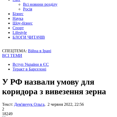
Всі новини розділу
Росія
Бізнес
Наука
Шоу-бізнес
Спорт
Lifestyle
БЛОГИ ЧИТАЧІВ
СПЕЦТЕМА:
Війна в Ірані
ВСІ ТЕМИ
Вступ України в ЄС
Теракт в Барселоні
У РФ назвали умову для
коридора з вивезення зерна
Текст:
Дем'янчук Ольга
, 2 червня 2022, 22:56
2
18249