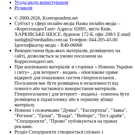
Угода щодо користування
Редакція
© 2000-2026, Korrespondent.net
Суб'єкт у сфері онлайн-медіа Назва онлайн-медіа –
«КореспонденТ.net» Адреса: 02091, місто Київ,
ХАРКІВСЬКЕ ШОСЕ, будинок 172-Б, офіс 208/1 E-mail:
sunlight@mediadim.com.ua
Телефон: 044-205-43-00
Ідентифікатор медіа – R40-06068
Використання будь-яких матеріалів, розміщених на
сайті, дозволяється за умови посилання на
Корреспондент.net.
При копіюванні матеріалів зі сторінки « Новини України
і світу» , для інтернет - видань - обов'язкове пряме
відкрите для пошукових систем гіперпосилання .
Посилання має бути розміщена в незалежності від
повного або часткового використання матеріалів.
Гіперпосилання ( для інтернет - видань) - повинна бути
розміщена в підзаголовку або в першому абзаці
матеріалу.
Новини з позначками "Думка", "Експертиза", "Заява",
"Регіони", "Гроші", "Влада", "Вибори", "Тест-драйв",
"Спецпроекти", "Промо" публікуються на правах
реклами.
Розділ Спецпроекти створюється спільно з