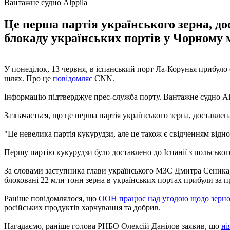
Вантажне судно Alppila
Це перша партія українського зерна, д
блокаду українських портів у Чорному м
У понеділок, 13 червня, в іспанський порт Ла-Корунья прибуло
шлях. Про це
повідомляє
CNN.
Інформацію підтверджує прес-служба порту. Вантажне судно Alpp
Зазначається, що це перша партія українського зерна, доставл
"Це невелика партія кукурудзи, але це також є свідченням відн
Першу партію кукурудзи було доставлено до Іспанії з польськог
За словами заступника глави українського МЗС Дмитра Сеника, 
блоковані 22 млн тонн зерна в українських портах прибули за 
Раніше повідомлялося, що
ООН працює над угодою щодо зерно
російських продуктів харчування та добрив.
Нагадаємо, раніше голова РНБО Олексій Данілов заявив, що
ні