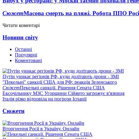
Вибух у ресторані: у Москві таємно поховали ген
Сюжет
Масова смерть на пляжі. Робота ППО Росі
Читати коментарі
Новини світу
Останні
Популярні
Коментовані
Путін уникає регіонів РФ, куди долітають дрони - ЗМІ
"Пекельні" санкції США для РФ: реакція Зеленського
Сюжет
Пекельні санкції. Рішення Сената США
Ексочільнику МЗС Угорщини Сійярто загрожує в'язниця
Італія різко відповіла на погрози Іспанії
Сюжети
Вторгнення Росії в Україну. Онлайн