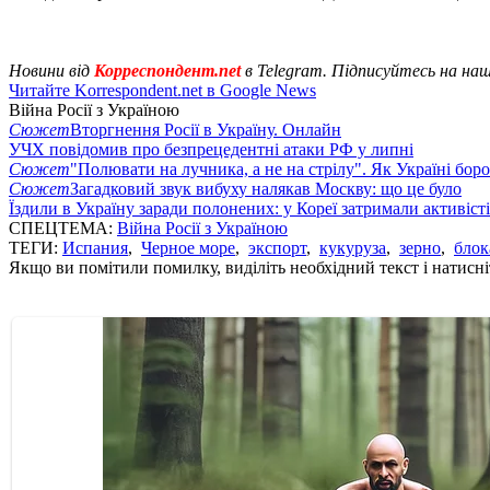
Новини від
Корреспондент.net
в Telegram. Підписуйтесь на на
Читайте Korrespondent.net в Google News
Війна Росії з Україною
Сюжет
Вторгнення Росії в Україну. Онлайн
УЧХ повідомив про безпрецедентні атаки РФ у липні
Сюжет
"Полювати на лучника, а не на стрілу". Як Україні бор
Сюжет
Загадковий звук вибуху налякав Москву: що це було
Їздили в Україну заради полонених: у Кореї затримали активіст
СПЕЦТЕМА:
Війна Росії з Україною
ТЕГИ:
Испания
,
Черное море
,
экспорт
,
кукуруза
,
зерно
,
блок
Якщо ви помітили помилку, виділіть необхідний текст і натисніт