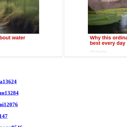
а
13624
ни
13284
ві
12076
147