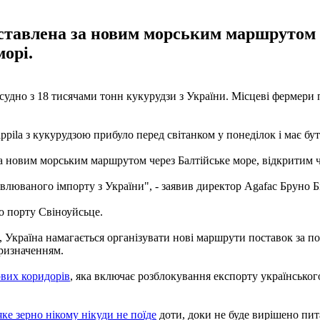
оставлена за новим морським маршрутом ч
орі.
 судно з 18 тисячами тонн кукурудзи з України. Місцеві фермер
ila з кукурудзою прибуло перед світанком у понеділок і має бут
ена новим морським маршрутом через Балтійське море, відкритим ч
овлюваного імпорту з України", - заявив директор Agafac Бруно Б
о порту Свіноуйсьце.
Україна намагається організувати нові маршрути поставок за пос
призначенням.
вих коридорів
, яка включає розблокування експорту українськог
яке зерно нікому нікуди не поїде
доти, доки не буде вирішено пит