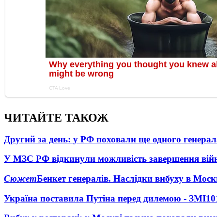
ЧИТАЙТЕ ТАКОЖ
Другий за день: у РФ поховали ще одного генерал
У МЗС РФ відкинули можливість завершення вій
Сюжет
Бенкет генералів. Наслідки вибуху в Моск
Україна поставила Путіна перед дилемою - ЗМІ
10