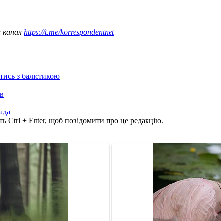
ш канал
https://t.me/korrespondentnet
отись з балістикою
ів
ада
ь Ctrl + Enter, щоб повідомити про це редакцію.