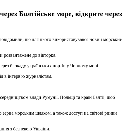
ерез Балтійське море, відкрите через
и повідомили, що для цього використовувався новий морський
и розвантажене до вівторка.
ерез блокаду українських портів у Чорному морі.
ід в інтерв'ю журналістам.
ередництвом влади Румунії, Польщі та країн Балтії, щоб
о зерна морським шляхом, а також доступ на світові ринки
ання з безпекою України.