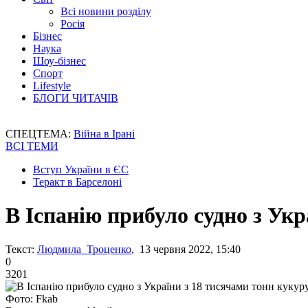
Всі новини розділу
Росія
Бізнес
Наука
Шоу-бізнес
Спорт
Lifestyle
БЛОГИ ЧИТАЧІВ
СПЕЦТЕМА:
Війна в Ірані
ВСІ ТЕМИ
Вступ України в ЄС
Теракт в Барселоні
В Іспанію прибуло судно з Укр
Текст:
Людмила Троценко
, 13 червня 2022, 15:40
0
3201
Фото: Fkab