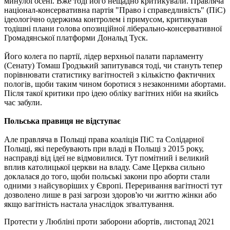
минулої осені. Вже тоді його нещадно критикували. Правляча
націонал-консервативна партія "Право і справедливість" (ПіС)
ідеологічно одержима контролем і примусом, критикував
тодішні плани голова опозиційної ліберально-консервативної
Громадянської платформи Дональд Туск.
Його колега по партії, лідер верхньої палати парламенту
(Сенату) Томаш Гродзький запитувався тоді, чи стануть тепер
порівнювати статистику вагітностей з кількістю фактичних
пологів, щоби таким чином боротися з незаконними абортами.
Після такої критики про ідею обліку вагітних ніби на якийсь
час забули.
Польська правиця не відступає
Але правляча в Польщі права коаліція ПіС та Солідарної
Польщі, які перебувають при владі в Польщі з 2015 року,
насправді від ідеї не відмовилися. Тут помітний і великий
вплив католицької церкви на владу. Саме Церква сильно
доклалася до того, щоби польські закони про аборти стали
одними з найсуворіших у Європі. Переривання вагітності тут
дозволено лише в разі загрози здоров'ю чи життю жінки або
якщо вагітність настала унаслідок зґвалтування.
Протести у Любліні проти заборони абортів, листопад 2021