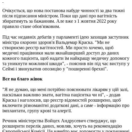
Очікується, що нова постанова набуде чинності за два тижні
після підписання міністром. Поки що дані про вагітність
збиратимуть за бажанням. Але вже з 1 жовтня 2022 року
правило стане обов'язковим.
Під час недавніх дебатів у парламенті ідею захищав заступник
міністра охорони здоров'я Вальдемар Краска. "Ми не
створюємо реєстр вагітностей. Ми просто хочемо, щоб
медичні працівники мали якнайширший доступ до даних
кожного пацієнта, щоб надати їм найкращу медичну допомогу
та уникнути можливої ​​шкоди", - пояснив він під час виступу у
Сеймі і звинуватив опозицію у "поширенні брехні".
Все на благо жінок
"Я не думаю, що мені потрібно пояснювати лікарям у цій залі,
наскільки важливо знати, вагітна пацієнтка чи ні", - додав
Краска і наголосив, що реєстр відомостей розширено, щоб
включити різноманітні додаткові дані, а саме - інформацію про
імплантати, групу крові та алергії.
Речник міністерства Войцех Андрусевич стверджує, що
розширити перелік даних, мовляв, хочуть на рекомендацію
Європейської Комісії. Це начебто має допомогти у покращенні