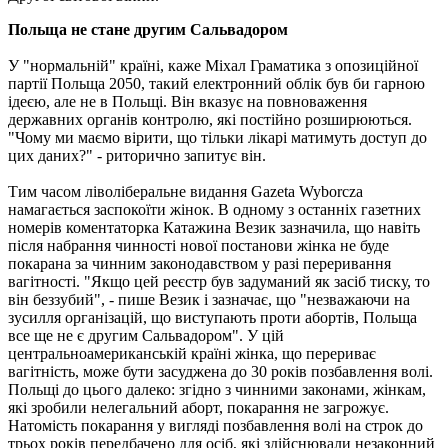
Польща не стане другим Сальвадором
У "нормальній" країні, каже Міхал Граматика з опозиційної
партії Польща 2050, такий електронний облік був би гарною
ідеєю, але не в Польщі. Він вказує на повноваження
державних органів контролю, які постійно розширюються.
"Чому ми маємо вірити, що тільки лікарі матимуть доступ до
цих даних?" - риторично запитує він.
Тим часом ліволіберальне видання Gazeta Wyborcza
намагається заспокоїти жінок. В одному з останніх газетних
номерів коментаторка Катажина Везик зазначила, що навіть
після набрання чинності нової постанови жінка не буде
покарана за чинним законодавством у разі переривання
вагітності. "Якщо цей реєстр був задуманий як засіб тиску, то
він беззубий", - пише Везик і зазначає, що "незважаючи на
зусилля організацій, що виступають проти абортів, Польща
все ще не є другим Сальвадором". У цій
центральноамериканській країні жінка, що перериває
вагітність, може бути засуджена до 30 років позбавлення волі.
Польщі до цього далеко: згідно з чинними законами, жінкам,
які зробили нелегальний аборт, покарання не загрожує.
Натомість покарання у вигляді позбавлення волі на строк до
трьох років передбачено для осіб, які здійснювали незаконний