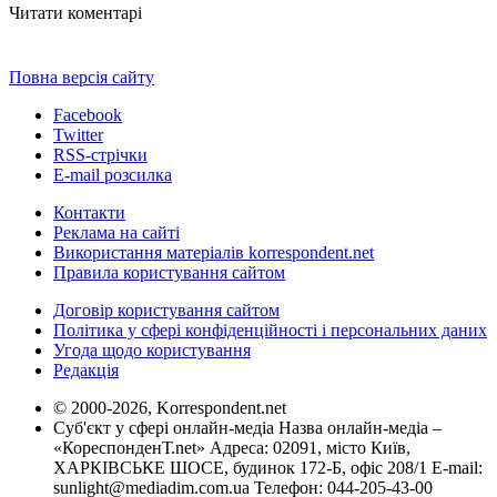
Читати коментарі
Повна версія сайту
Facebook
Twitter
RSS-стрічки
E-mail розсилка
Контакти
Реклама на сайті
Використання матеріалів korrespondent.net
Правила користування сайтом
Договір користування сайтом
Політика у сфері конфіденційності і персональних даних
Угода щодо користування
Редакція
© 2000-2026, Korrespondent.net
Суб'єкт у сфері онлайн-медіа Назва онлайн-медіа –
«КореспонденТ.net» Адреса: 02091, місто Київ,
ХАРКІВСЬКЕ ШОСЕ, будинок 172-Б, офіс 208/1 E-mail:
sunlight@mediadim.com.ua
Телефон: 044-205-43-00