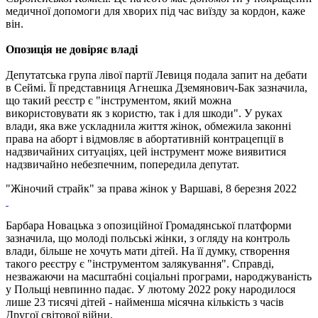
медичної допомоги для хворих під час виїзду за кордон, каже
він.
Опозиція не довіряє владі
Депутатська група лівої партії Левиця подала запит на дебати
в Сеймі. Її представниця Агнешка Дземянович-Бак зазначила,
що такий реєстр є "інструментом, який можна
використовувати як з користю, так і для шкоди". У руках
влади, яка вже ускладнила життя жінок, обмежила законні
права на аборт і відмовляє в абортативній контрацепції в
надзвичайних ситуаціях, цей інструмент може виявитися
надзвичайно небезпечним, попередила депутат.
"Жіночий страйк" за права жінок у Варшаві, 8 березня 2022
Барбара Новацька з опозиційної Громадянської платформи
зазначила, що молоді польські жінки, з огляду на контроль
влади, більше не хочуть мати дітей. На її думку, створення
такого реєстру є "інструментом залякування". Справді,
незважаючи на масштабні соціальні програми, народжуваність
у Польщі невпинно падає. У лютому 2022 року народилося
лише 23 тисячі дітей - найменша місячна кількість з часів
Другої світової війни.