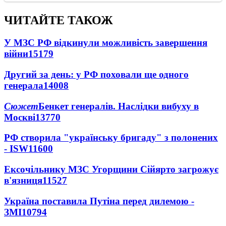
ЧИТАЙТЕ ТАКОЖ
У МЗС РФ відкинули можливість завершення
війни
15179
Другий за день: у РФ поховали ще одного
генерала
14008
Сюжет
Бенкет генералів. Наслідки вибуху в
Москві
13770
РФ створила "українську бригаду" з полонених
- ISW
11600
Ексочільнику МЗС Угорщини Сійярто загрожує
в'язниця
11527
Україна поставила Путіна перед дилемою -
ЗМІ
10794