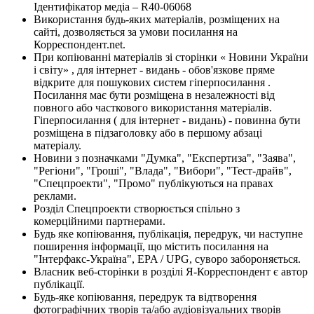
Ідентифікатор медіа – R40-06068
Використання будь-яких матеріалів, розміщених на
сайті, дозволяється за умови посилання на
Корреспондент.net.
При копіюванні матеріалів зі сторінки « Новини України
і світу» , для інтернет - видань - обов'язкове пряме
відкрите для пошукових систем гіперпосилання .
Посилання має бути розміщена в незалежності від
повного або часткового використання матеріалів.
Гіперпосилання ( для інтернет - видань) - повинна бути
розміщена в підзаголовку або в першому абзаці
матеріалу.
Новини з позначками "Думка", "Експертиза", "Заява",
"Регіони", "Гроші", "Влада", "Вибори", "Тест-драйв",
"Спецпроекти", "Промо" публікуються на правах
реклами.
Розділ Спецпроекти створюється спільно з
комерційними партнерами.
Будь яке копіювання, публікація, передрук, чи наступне
поширення інформації, що містить посилання на
"Інтерфакс-Україна", EPA / UPG, суворо забороняється.
Власник веб-сторінки в розділі Я-Корреспондент є автор
публікації.
Будь-яке копіювання, передрук та відтворення
фотографічних творів та/або аудіовізуальних творів