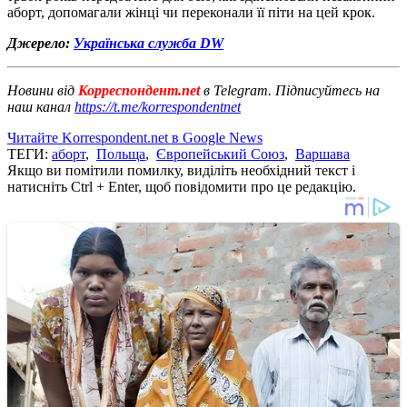
аборт, допомагали жінці чи переконали її піти на цей крок.
Джерело:
Українська служба DW
Новини від
Корреспондент.net
в Telegram. Підписуйтесь на
наш канал
https://t.me/korrespondentnet
Читайте Korrespondent.net в Google News
ТЕГИ:
аборт
,
Польща
,
Європейський Союз
,
Варшава
Якщо ви помітили помилку, виділіть необхідний текст і
натисніть Ctrl + Enter, щоб повідомити про це редакцію.