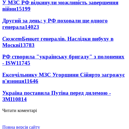
У МЗС РФ відкинули можливість завершення
війни
15199
Другий за день: у РФ поховали ще одного
генерала
14023
Сюжет
Бенкет генералів. Наслідки вибуху в
Москві
13783
РФ створила "українську бригаду" з полонених
- ISW
11745
Ексочільнику МЗС Угорщини Сійярто загрожує
в'язниця
11646
Україна поставила Путіна перед дилемою -
ЗМІ
10814
Читати коментарі
Повна версія сайту