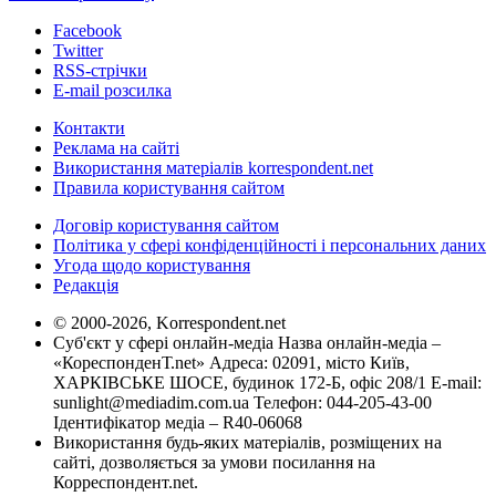
Facebook
Twitter
RSS-стрічки
E-mail розсилка
Контакти
Реклама на сайті
Використання матеріалів korrespondent.net
Правила користування сайтом
Договір користування сайтом
Політика у сфері конфіденційності і персональних даних
Угода щодо користування
Редакція
© 2000-2026, Korrespondent.net
Суб'єкт у сфері онлайн-медіа Назва онлайн-медіа –
«КореспонденТ.net» Адреса: 02091, місто Київ,
ХАРКІВСЬКЕ ШОСЕ, будинок 172-Б, офіс 208/1 E-mail:
sunlight@mediadim.com.ua
Телефон: 044-205-43-00
Ідентифікатор медіа – R40-06068
Використання будь-яких матеріалів, розміщених на
сайті, дозволяється за умови посилання на
Корреспондент.net.