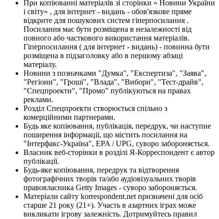
При копіюванні матеріалів зі сторінки « Новини України
і світу» , для інтернет - видань - обов'язкове пряме
відкрите для пошукових систем гіперпосилання .
Посилання має бути розміщена в незалежності від
повного або часткового використання матеріалів.
Гіперпосилання ( для інтернет - видань) - повинна бути
розміщена в підзаголовку або в першому абзаці
матеріалу.
Новини з позначками "Думка", "Експертиза", "Заява",
"Регіони", "Гроші", "Влада", "Вибори", "Тест-драйв",
"Спецпроекти", "Промо" публікуються на правах
реклами.
Розділ Спецпроекти створюється спільно з
комерційними партнерами.
Будь яке копіювання, публікація, передрук, чи наступне
поширення інформації, що містить посилання на
"Інтерфакс-Україна", EPA / UPG, суворо забороняється.
Власник веб-сторінки в розділі Я-Корреспондент є автор
публікації.
Будь-яке копіювання, передрук та відтворення
фотографічних творів та/або аудіовізуальних творів
правовласника Getty Images - суворо забороняється.
Матеріали сайту korrespondent.net призначені для осіб
старше 21 року (21+). Участь в азартних іграх може
викликати ігрову залежність. Дотримуйтесь правил