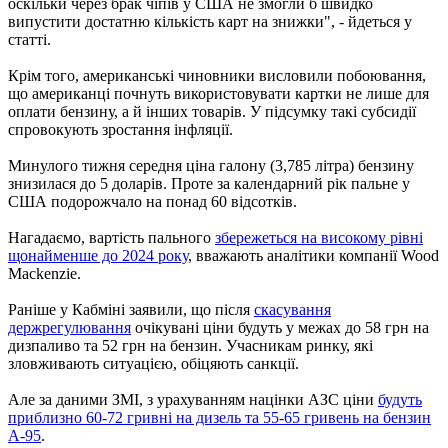
оскільки через брак чіпів у США не змогли б швидко
випустити достатню кількість карт на знижки", - йдеться у
статті.
Крім того, американські чиновники висловили побоювання,
що американці почнуть використовувати картки не лише для
оплати бензину, а й інших товарів. У підсумку такі субсидії
спровокують зростання інфляції.
Минулого тижня середня ціна галону (3,785 літра) бензину
знизилася до 5 доларів. Проте за календарний рік пальне у
США подорожчало на понад 60 відсотків.
Нагадаємо, вартість пального
збережеться на високому рівні
щонайменше до 2024 року
, вважають аналітики компанії Wood
Mackenzie.
Раніше у Кабміні заявили, що після
скасування
держрегулювання
очікувані ціни будуть у межах до 58 грн на
дизпаливо та 52 грн на бензин. Учасникам ринку, які
зловживають ситуацією, обіцяють санкції.
Але за даними ЗМІ, з урахуванням націнки АЗС ціни
будуть
приблизно 60-72 гривні на дизель та 55-65 гривень на бензин
А-95
.