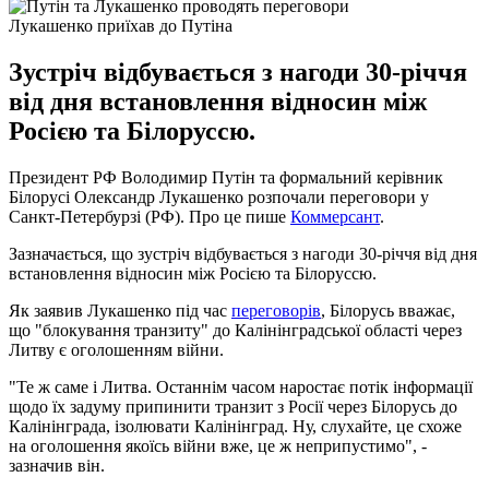
Лукашенко приїхав до Путіна
Зустріч відбувається з нагоди 30-річчя
від дня встановлення відносин між
Росією та Білоруссю.
Президент РФ Володимир Путін та формальний керівник
Білорусі Олександр Лукашенко розпочали переговори у
Санкт-Петербурзі (РФ). Про це пише
Коммерсант
.
Зазначається, що зустріч відбувається з нагоди 30-річчя від дня
встановлення відносин між Росією та Білоруссю.
Як заявив Лукашенко під час
переговорів
, Білорусь вважає,
що "блокування транзиту" до Калінінградської області через
Литву є оголошенням війни.
"Те ж саме і Литва. Останнім часом наростає потік інформації
щодо їх задуму припинити транзит з Росії через Білорусь до
Калінінграда, ізолювати Калінінград. Ну, слухайте, це схоже
на оголошення якоїсь війни вже, це ж неприпустимо", -
зазначив він.