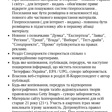
і світу» , для інтернет - видань - обов'язкове пряме
відкрите для пошукових систем гіперпосилання .
Посилання має бути розміщена в незалежності від
повного або часткового використання матеріалів.
Гіперпосилання ( для інтернет - видань) - повинна бути
розміщена в підзаголовку або в першому абзаці
матеріалу.
Новини з позначками "Думка", "Експертиза", "Заява",
"Регіони", "Гроші", "Влада", "Вибори", "Тест-драйв",
"Спецпроекти", "Промо" публікуються на правах
реклами.
Розділ Спецпроекти створюється спільно з
комерційними партнерами.
Будь яке копіювання, публікація, передрук, чи наступне
поширення інформації, що містить посилання на
"Інтерфакс-Україна", EPA / UPG, суворо забороняється.
Власник веб-сторінки в розділі Я-Корреспондент є автор
публікації.
Будь-яке копіювання, передрук та відтворення
фотографічних творів та/або аудіовізуальних творів
правовласника Getty Images - суворо забороняється.
Матеріали сайту korrespondent.net призначені для осіб
старше 21 року (21+). Участь в азартних іграх може
викликати ігрову залежність. Дотримуйтесь правил
(принципів) відповідальної гри. При виявленні перших