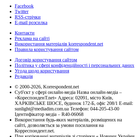
Facebook
Twitter
RSS-стрічки
E-mail розсилка
Контакти
Реклама на сайті
Використання матеріалів korrespondent.net
Правила користування сайтом
Договір користування сайтом
Політика у сфері конфіденційності і персональних даних
Угода щодо користування
Редакція
© 2000-2026, Korrespondent.net
Суб'єкт у сфері онлайн-медіа Назва онлайн-медіа –
«КореспонденТ.net» Адреса: 02091, місто Київ,
ХАРКІВСЬКЕ ШОСЕ, будинок 172-Б, офіс 208/1 E-mail:
sunlight@mediadim.com.ua
Телефон: 044-205-43-00
Ідентифікатор медіа – R40-06068
Використання будь-яких матеріалів, розміщених на
сайті, дозволяється за умови посилання на
Корреспондент.net.
При копіюванні матеріалів зі сторінки « Новини України