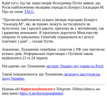
Крім того, під час переговорів Володимир Путін заявив, що
Росія найближчими місяцями передасть Білорусі Іскандери-М.
Про це пише
ТАСС
.
"Протягом найближчих кількох місяців передамо Білорусі
"Іскандер-М", які, як відомо, можуть застосовувати як
балістичні, так і крилаті ракети, причому як у звичайному, так
і ядерному виконанні. Я пропоную доручити Міністерству
оборони та начальнику Генштабу опрацювати всі деталі
пов'язані з цим", - сказав Путін.
Зазначимо, Лукашенко перебуває з візитом у РФ уже протягом
кількох днів. Неформальні переговори з Путіним також
відбувалися 23 та 24 червня.
Нагадаємо, що Лукашенко
застеріг Україну від ударів по Росії
.
Також повідомлялося, що Лукашенко
загрожує наступом на
захід України.
Новини від
Корреспондент.net
в Telegram. Підписуйтесь на
наш канал
https://t.me/korrespondentnet