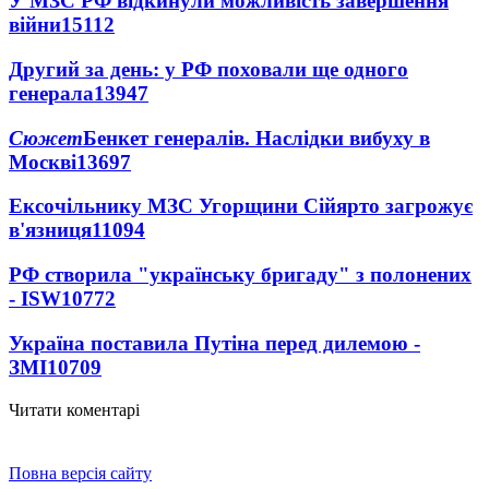
У МЗС РФ відкинули можливість завершення
війни
15112
Другий за день: у РФ поховали ще одного
генерала
13947
Сюжет
Бенкет генералів. Наслідки вибуху в
Москві
13697
Ексочільнику МЗС Угорщини Сійярто загрожує
в'язниця
11094
РФ створила "українську бригаду" з полонених
- ISW
10772
Україна поставила Путіна перед дилемою -
ЗМІ
10709
Читати коментарі
Повна версія сайту