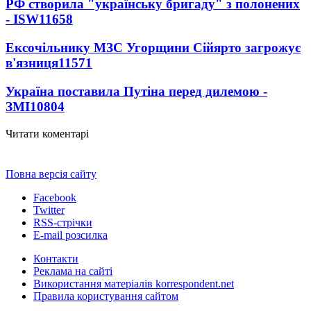
РФ створила "українську бригаду" з полонених
- ISW
11658
Ексочільнику МЗС Угорщини Сійярто загрожує
в'язниця
11571
Україна поставила Путіна перед дилемою -
ЗМІ
10804
Читати коментарі
Повна версія сайту
Facebook
Twitter
RSS-стрічки
E-mail розсилка
Контакти
Реклама на сайті
Використання матеріалів korrespondent.net
Правила користування сайтом