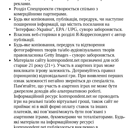
реклами.
Розділ Спецпроекти створюється спільно з
комерційними партнерами.
Будь яке копіювання, публікація, передрук, чи наступне
поширення інформації, що містить посилання на
"Інтерфакс-Україна", EPA / UPG, суворо забороняється.
Власник веб-сторінки в розділі Я-Корреспондент є автор
публікації.
Будь-яке копіювання, передрук та відтворення
фотографічних творів та/або аудіовізуальних творів
правовласника Getty Images - суворо забороняється.
Матеріали сайту korrespondent.net призначені для осіб
старше 21 року (21+). Участь в азартних іграх може
викликати ігрову залежність. Дотримуйтесь правил
(принципів) відповідальної гри. При виявленні перших
ознак залежності негайно зверніться до спеціаліста.
Пам'ятайте, що участь в азартних іграх не може бути
джерелом доходів або альтернативою роботі.
Інформаційний ресурс korrespondent.net не проводить
ігри на реальні та/або віртуальні гроші, також сайт не
приймає ні в якій формі оплату ставок та інших
платежів, які пов’язані/можуть бути пов’язані з
азартними іграми, букмекерами чи тоталізаторами. Будь-
які матеріали на інформаційному ресурсі
korrespondent.net публікуються виключно в