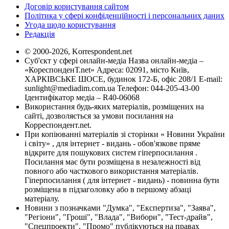
Договір користування сайтом
Політика у сфері конфіденційності і персональних даних
Угода щодо користування
Редакція
© 2000-2026, Korrespondent.net
Суб'єкт у сфері онлайн-медіа Назва онлайн-медіа –
«КореспонденТ.net» Адреса: 02091, місто Київ,
ХАРКІВСЬКЕ ШОСЕ, будинок 172-Б, офіс 208/1 E-mail:
sunlight@mediadim.com.ua
Телефон: 044-205-43-00
Ідентифікатор медіа – R40-06068
Використання будь-яких матеріалів, розміщених на
сайті, дозволяється за умови посилання на
Корреспондент.net.
При копіюванні матеріалів зі сторінки « Новини України
і світу» , для інтернет - видань - обов'язкове пряме
відкрите для пошукових систем гіперпосилання .
Посилання має бути розміщена в незалежності від
повного або часткового використання матеріалів.
Гіперпосилання ( для інтернет - видань) - повинна бути
розміщена в підзаголовку або в першому абзаці
матеріалу.
Новини з позначками "Думка", "Експертиза", "Заява",
"Регіони", "Гроші", "Влада", "Вибори", "Тест-драйв",
"Спецпроекти", "Промо" публікуються на правах