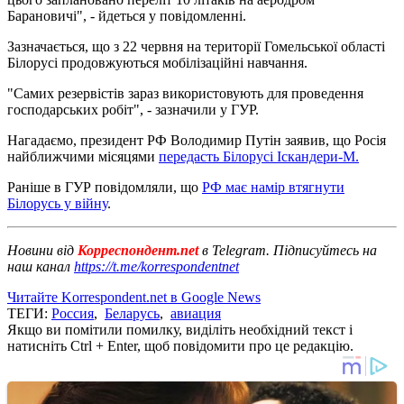
Барановичі", - йдеться у повідомленні.
Зазначається, що з 22 червня на території Гомельської області
Білорусі продовжуються мобілізаційні навчання.
"Самих резервістів зараз використовують для проведення
господарських робіт", - зазначили у ГУР.
Нагадаємо, президент РФ Володимир Путін заявив, що Росія
найближчими місяцями
передасть Білорусі Іскандери-М.
Раніше в ГУР повідомляли, що
РФ має намір втягнути
Білорусь у війну
.
Новини від
Корреспондент.net
в Telegram. Підписуйтесь на
наш канал
https://t.me/korrespondentnet
Читайте Korrespondent.net в Google News
ТЕГИ:
Россия
,
Беларусь
,
авиация
Якщо ви помітили помилку, виділіть необхідний текст і
натисніть Ctrl + Enter, щоб повідомити про це редакцію.